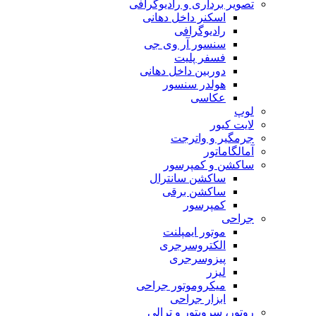
تصویر برداری و رادیوگرافی
اسکنر داخل دهانی
رادیوگرافی
سنسور آر وی جی
فسفر پلیت
دوربین داخل دهانی
هولدر سنسور
عکاسی
لوپ
لایت کیور
جرمگیر و واترجت
آمالگاماتور
ساکشن و کمپرسور
ساکشن سانترال
ساکشن برقی
کمپرسور
جراحی
موتور ایمپلنت
الکتروسرجری
پیزوسرجری
لیزر
میکروموتور جراحی
ابزار جراحی
روتور، سرویتور و ترالی