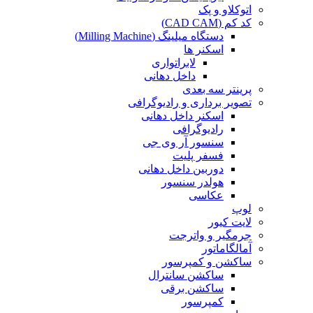
اتوکلاو و پک
کد کم (CAD CAM)
دستگاه میلینگ (Milling Machine)
اسکنر ها
لابراتواری
داخل دهانی
پرینتر سه بعدی
تصویر برداری و رادیوگرافی
اسکنر داخل دهانی
رادیوگرافی
سنسور آر وی جی
فسفر پلیت
دوربین داخل دهانی
هولدر سنسور
عکاسی
لوپ
لایت کیور
جرمگیر و واترجت
آمالگاماتور
ساکشن و کمپرسور
ساکشن سانترال
ساکشن برقی
کمپرسور