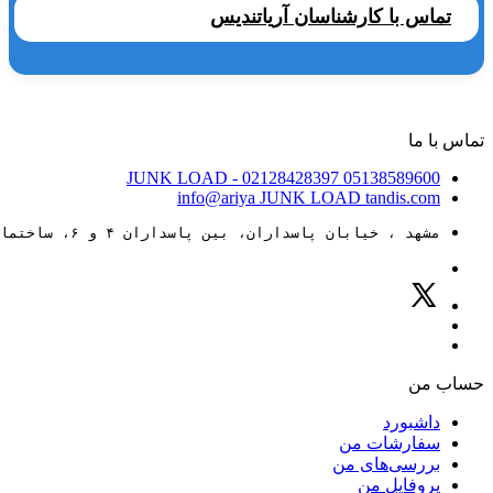
تماس با کارشناسان آریاتندیس
تماس با ما
JUNK LOAD
- 02128428397
05138589600
info@ariya
JUNK LOAD
tandis.com
مشهد ، خیابان پاسداران، بین پاسداران ۴ و ۶، ساختمان ۸۸
حساب من
داشبورد
سفارشات من
بررسی‌های من
پروفایل من