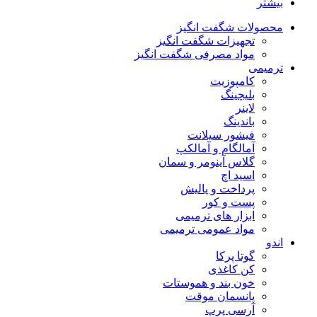
بیشتر
محصولات شگفت انگیز
تجهیزات شگفت انگیز
مواد مصرفی شگفت انگیز
ترمیمی
کامپوزیت
بلیچینگ
لاینر
باندینگ
فیشور سیلانت
آمالگام و آمالکپ
گلاس آینومر و سمان
اسید اچ
پرداخت و پالیش
پست و کور
ابزار های ترمیمی
مواد عمومی ترمیمی
اندو
گوتا پرکا
کن کاغذی
خون بند و هموستات
پانسمان موقت
آرسی پرپ