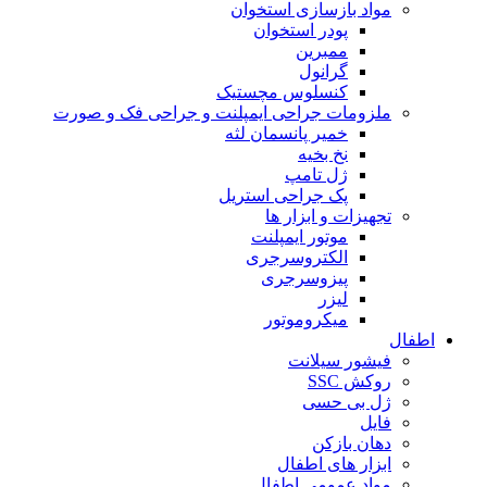
مواد بازسازی استخوان
پودر استخوان
ممبرین
گرانول
کنسلوس مچستیک
ملزومات جراحی ایمپلنت و جراحی فک و صورت
خمیر پانسمان لثه
نخ بخیه
ژل تامپ
پک جراحی استریل
تجهیزات و ابزار ها
موتور ایمپلنت
الکتروسرجری
پیزوسرجری
لیزر
میکروموتور
اطفال
فیشور سیلانت
روکش SSC
ژل بی حسی
فایل
دهان بازکن
ابزار های اطفال
مواد عمومی اطفال