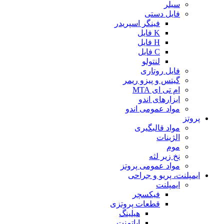
سیلر
فایل دستی
فینگر اسپریدر
K فایل
H فایل
C فایل
لنتولو
فایل روتاری
گیتس و پیزو ریمر
ام تی ای MTA
ابزارهای اندو
مواد عمومی اندو
پروتز
مواد قالبگیری
الژینات
موم
نخ زیر لثه
مواد عمومی پروتز
ایمپلنت، پریو و جراحی
ایمپلنت
فیکسچر
قطعات پروتزی
هیلینگ
اباتمنت