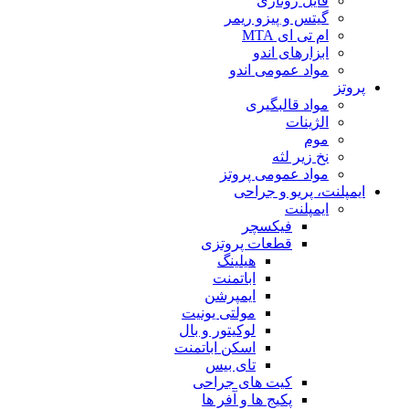
فایل روتاری
گیتس و پیزو ریمر
ام تی ای MTA
ابزارهای اندو
مواد عمومی اندو
پروتز
مواد قالبگیری
الژینات
موم
نخ زیر لثه
مواد عمومی پروتز
ایمپلنت، پریو و جراحی
ایمپلنت
فیکسچر
قطعات پروتزی
هیلینگ
اباتمنت
ایمپرشن
مولتی یونیت
لوکیتور و بال
اسکن اباتمنت
تای بیس
کیت های جراحی
پکیج ها و آفر ها