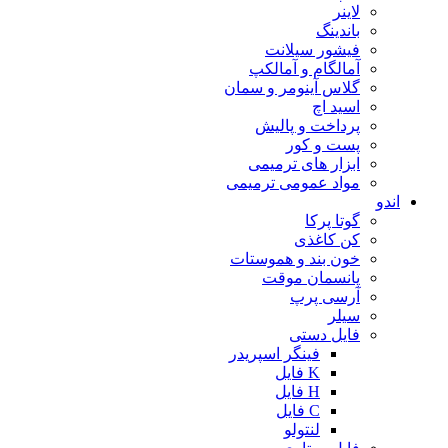
لاینر
باندینگ
فیشور سیلانت
آمالگام و آمالکپ
گلاس آینومر و سمان
اسید اچ
پرداخت و پالیش
پست و کور
ابزار های ترمیمی
مواد عمومی ترمیمی
اندو
گوتا پرکا
کن کاغذی
خون بند و هموستات
پانسمان موقت
آرسی پرپ
سیلر
فایل دستی
فینگر اسپریدر
K فایل
H فایل
C فایل
لنتولو