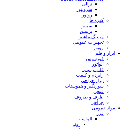
ترالی
سرویتور
روتور
کوره ها
سینتر
پرسلن
میلینگ ماشین
تجهیزات عمومی
روتور
ابزار و قلم
فورسپس
الواتور
قلم ترمیمی
رابردم و کلمپ
ابزار جراحی
سوزنگیر و هموستات
قیچی
ظرف و ظروف
جراحی
مواد عمومی
فرز
الماسه
روند