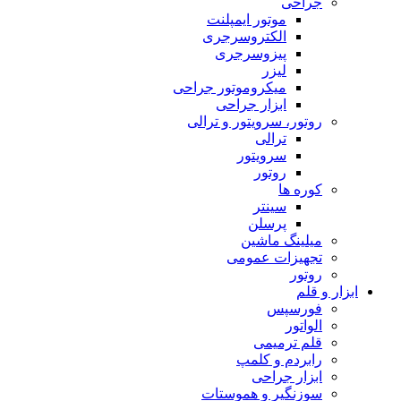
جراحی
موتور ایمپلنت
الکتروسرجری
پیزوسرجری
لیزر
میکروموتور جراحی
ابزار جراحی
روتور، سرویتور و ترالی
ترالی
سرویتور
روتور
کوره ها
سینتر
پرسلن
میلینگ ماشین
تجهیزات عمومی
روتور
ابزار و قلم
فورسپس
الواتور
قلم ترمیمی
رابردم و کلمپ
ابزار جراحی
سوزنگیر و هموستات