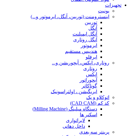
تجهیزات
یونیت
اینسترومنت (توربین، آنگل، ایرموتور و...)
توربین
آنگل
آنگل ایمپلنت
آنگل روتاری
ایرموتور
هندپیس مستقیم
ایرفلو
روتاری، اپکس، آبچوریشن و...
روتاری
اپکس
آبچوراتور
گوتاکاتر
ایریگیشن ، اولتراسونیک
اتوکلاو و پک
کد کم (CAD CAM)
دستگاه میلینگ (Milling Machine)
اسکنر ها
لابراتواری
داخل دهانی
پرینتر سه بعدی