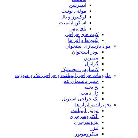
ایمپرشن
مولتی یونیت
لوکیتور و بال
اسکن اباتمنت
تای بیس
کیت های جراحی
پکیج ها و آفر ها
مواد بازسازی استخوان
پودر استخوان
ممبرین
گرانول
کنسلوس مچستیک
ملزومات جراحی ایمپلنت و جراحی فک و صورت
خمیر پانسمان لثه
نخ بخیه
ژل تامپ
پک جراحی استریل
تجهیزات و ابزار ها
موتور ایمپلنت
الکتروسرجری
پیزوسرجری
لیزر
میکروموتور