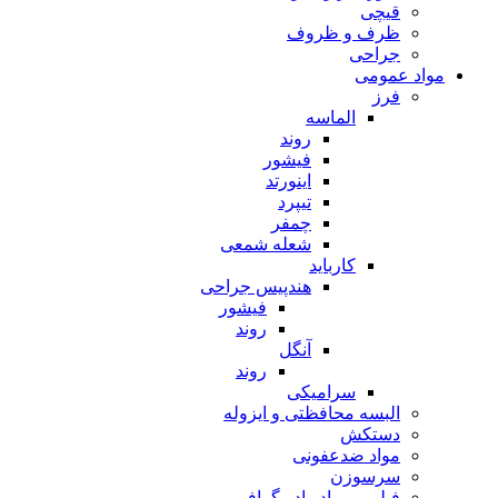
قیچی
ظرف و ظروف
جراحی
مواد عمومی
فرز
الماسه
روند
فیشور
اینورتد
تیپرد
چمفر
شعله شمعی
کارباید
هندپیس جراحی
فیشور
روند
آنگل
روند
سرامیکی
البسه محافظتی و ایزوله
دستکش
مواد ضدعفونی
سرسوزن
فیلم و مواد رادیوگرافی