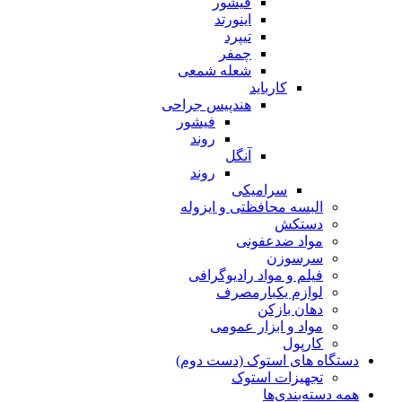
فیشور
اینورتد
تیپرد
چمفر
شعله شمعی
کارباید
هندپیس جراحی
فیشور
روند
آنگل
روند
سرامیکی
البسه محافظتی و ایزوله
دستکش
مواد ضدعفونی
سرسوزن
فیلم و مواد رادیوگرافی
لوازم یکبارمصرف
دهان بازکن
مواد و ابزار عمومی
کارپول
دستگاه های استوک (دست دوم)
تجهیزات استوک
همه دسته‌بندی‌ها