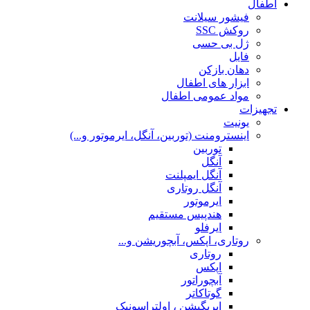
اطفال
فیشور سیلانت
روکش SSC
ژل بی حسی
فایل
دهان بازکن
ابزار های اطفال
مواد عمومی اطفال
تجهیزات
یونیت
اینسترومنت (توربین، آنگل، ایرموتور و...)
توربین
آنگل
آنگل ایمپلنت
آنگل روتاری
ایرموتور
هندپیس مستقیم
ایرفلو
روتاری، اپکس، آبچوریشن و...
روتاری
اپکس
آبچوراتور
گوتاکاتر
ایریگیشن ، اولتراسونیک