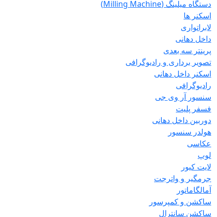
دستگاه میلینگ (Milling Machine)
اسکنر ها
لابراتواری
داخل دهانی
پرینتر سه بعدی
تصویر برداری و رادیوگرافی
اسکنر داخل دهانی
رادیوگرافی
سنسور آر وی جی
فسفر پلیت
دوربین داخل دهانی
هولدر سنسور
عکاسی
لوپ
لایت کیور
جرمگیر و واترجت
آمالگاماتور
ساکشن و کمپرسور
ساکشن سانترال