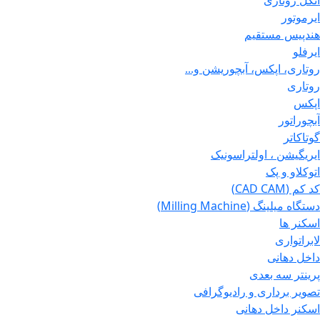
آنگل روتاری
ایرموتور
هندپیس مستقیم
ایرفلو
روتاری، اپکس، آبچوریشن و...
روتاری
اپکس
آبچوراتور
گوتاکاتر
ایریگیشن ، اولتراسونیک
اتوکلاو و پک
کد کم (CAD CAM)
دستگاه میلینگ (Milling Machine)
اسکنر ها
لابراتواری
داخل دهانی
پرینتر سه بعدی
تصویر برداری و رادیوگرافی
اسکنر داخل دهانی