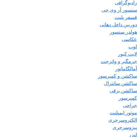
رادیوگرافی
سنسور آر وی جی
فسفر پلیت
دوربین داخل دهانی
هولدر سنسور
عکاسی
لوپ
لایت کیور
جرمگیر و واترجت
آمالگاماتور
ساکشن و کمپرسور
ساکشن سانترال
ساکشن برقی
کمپرسور
جراحی
موتور ایمپلنت
الکتروسرجری
پیزوسرجری
لیزر