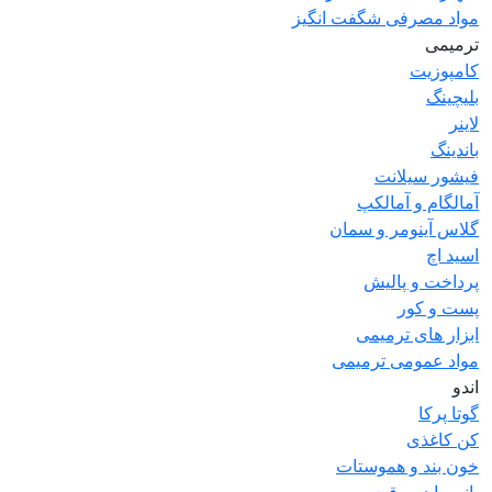
مواد مصرفی شگفت انگیز
ترمیمی
کامپوزیت
بلیچینگ
لاینر
باندینگ
فیشور سیلانت
آمالگام و آمالکپ
گلاس آینومر و سمان
اسید اچ
پرداخت و پالیش
پست و کور
ابزار های ترمیمی
مواد عمومی ترمیمی
اندو
گوتا پرکا
کن کاغذی
خون بند و هموستات