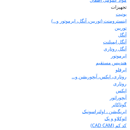
مواد عمومی اطفال
تجهیزات
یونیت
اینسترومنت (توربین، آنگل، ایرموتور و...)
توربین
آنگل
آنگل ایمپلنت
آنگل روتاری
ایرموتور
هندپیس مستقیم
ایرفلو
روتاری، اپکس، آبچوریشن و...
روتاری
اپکس
آبچوراتور
گوتاکاتر
ایریگیشن ، اولتراسونیک
اتوکلاو و پک
کد کم (CAD CAM)