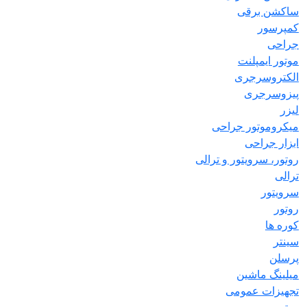
ساکشن برقی
کمپرسور
جراحی
موتور ایمپلنت
الکتروسرجری
پیزوسرجری
لیزر
میکروموتور جراحی
ابزار جراحی
روتور، سرویتور و ترالی
ترالی
سرویتور
روتور
کوره ها
سینتر
پرسلن
میلینگ ماشین
تجهیزات عمومی