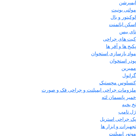
ایمپرشن
مولتی یونیت
لوکیتور و بال
اسکن اباتمنت
تای بیس
کیت های جراحی
پکیج ها و آفر ها
مواد بازسازی استخوان
پودر استخوان
ممبرین
گرانول
کنسلوس مچستیک
ملزومات جراحی ایمپلنت و جراحی فک و صورت
خمیر پانسمان لثه
نخ بخیه
ژل تامپ
پک جراحی استریل
تجهیزات و ابزار ها
موتور ایمپلنت