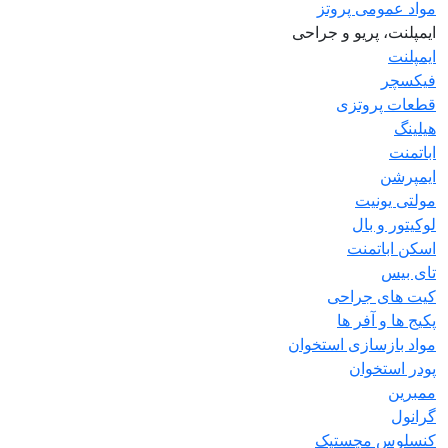
مواد عمومی پروتز
ایمپلنت، پریو و جراحی
ایمپلنت
فیکسچر
قطعات پروتزی
هیلینگ
اباتمنت
ایمپرشن
مولتی یونیت
لوکیتور و بال
اسکن اباتمنت
تای بیس
کیت های جراحی
پکیج ها و آفر ها
مواد بازسازی استخوان
پودر استخوان
ممبرین
گرانول
کنسلوس مچستیک