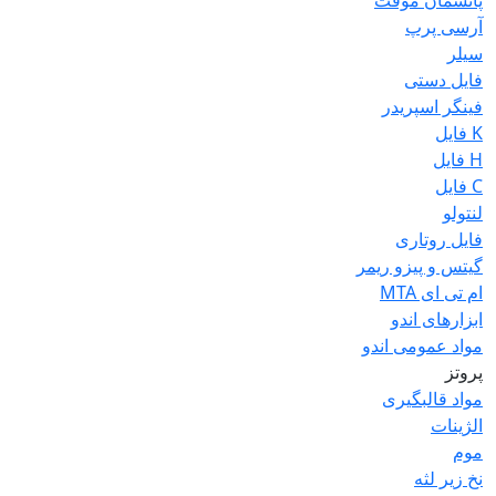
پانسمان موقت
آرسی پرپ
سیلر
فایل دستی
فینگر اسپریدر
K فایل
H فایل
C فایل
لنتولو
فایل روتاری
گیتس و پیزو ریمر
ام تی ای MTA
ابزارهای اندو
مواد عمومی اندو
پروتز
مواد قالبگیری
الژینات
موم
نخ زیر لثه