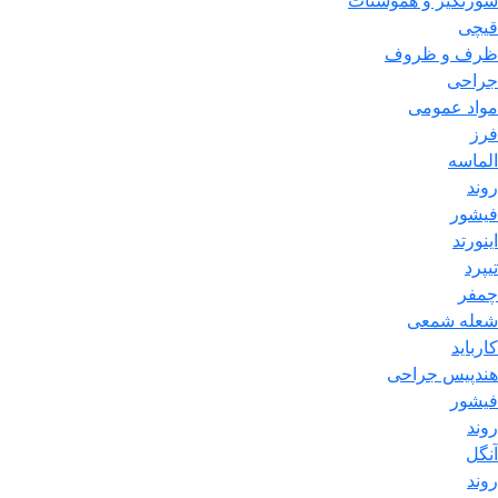
سوزنگیر و هموستات
قیچی
ظرف و ظروف
جراحی
مواد عمومی
فرز
الماسه
روند
فیشور
اینورتد
تیپرد
چمفر
شعله شمعی
کارباید
هندپیس جراحی
فیشور
روند
آنگل
روند