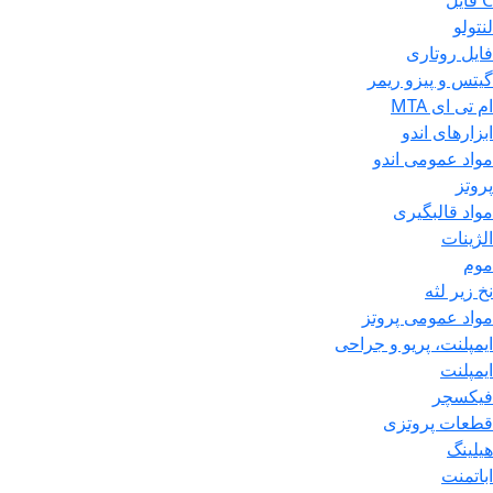
C فایل
لنتولو
فایل روتاری
گیتس و پیزو ریمر
ام تی ای MTA
ابزارهای اندو
مواد عمومی اندو
پروتز
مواد قالبگیری
الژینات
موم
نخ زیر لثه
مواد عمومی پروتز
ایمپلنت، پریو و جراحی
ایمپلنت
فیکسچر
قطعات پروتزی
هیلینگ
اباتمنت