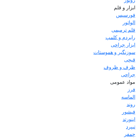
روتور
ابزار و قلم
فورسپس
الواتور
قلم ترمیمی
رابردم و کلمپ
ابزار جراحی
سوزنگیر و هموستات
قیچی
ظرف و ظروف
جراحی
مواد عمومی
فرز
الماسه
روند
فیشور
اینورتد
تیپرد
چمفر