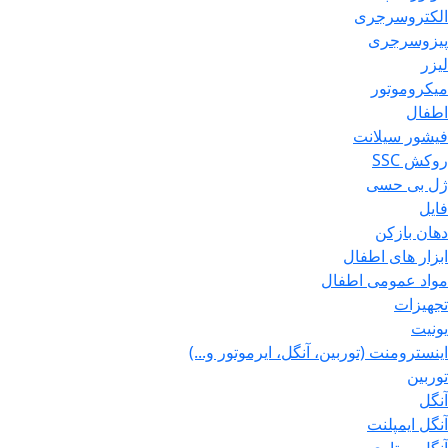
الکتروسرجری
پیزوسرجری
لیزر
میکروموتور
اطفال
فیشور سیلانت
روکش SSC
ژل بی حسی
فایل
دهان بازکن
ابزار های اطفال
مواد عمومی اطفال
تجهیزات
یونیت
اینسترومنت (توربین، آنگل، ایرموتور و...)
توربین
آنگل
آنگل ایمپلنت