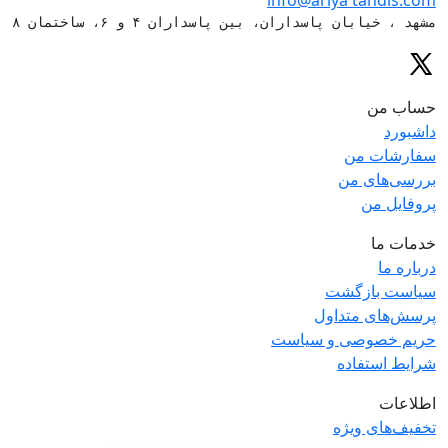
info@ariya
tandis.com
مشهد ، خیابان پاسداران، بین پاسداران ۴ و ۶، ساختمان ۸۸
حساب من
داشبورد
سفارشات من
بررسی‌های من
پروفایل من
خدمات ما
درباره ما
سیاست بازگشت
پرسش‌های متداول
حریم خصوصی و سیاست
شرایط استفاده
اطلاعات
تخفیف‌های ویژه