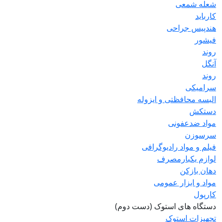
شعله شمعی
کارباید
هندپیس جراحی
فیشور
روند
آنگل
روند
سرامیکی
البسه محافظتی و ایزوله
دستکش
مواد ضدعفونی
سرسوزن
فیلم و مواد رادیوگرافی
لوازم یکبارمصرف
دهان بازکن
مواد و ابزار عمومی
کارپول
دستگاه های استوک (دست دوم)
تجهیزات استوک