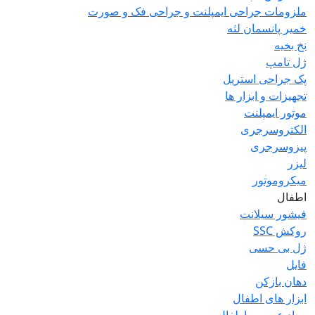
ملزومات جراحی ایمپلنت و جراحی فک و صورت
خمیر پانسمان لثه
نخ بخیه
ژل تامپ
پک جراحی استریل
تجهیزات و ابزار ها
موتور ایمپلنت
الکتروسرجری
پیزوسرجری
لیزر
میکروموتور
اطفال
فیشور سیلانت
روکش SSC
ژل بی حسی
فایل
دهان بازکن
ابزار های اطفال