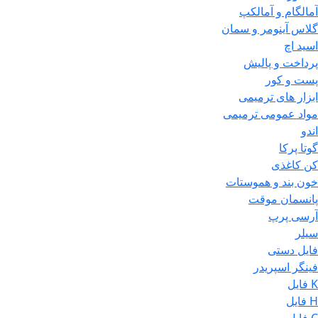
آمالگام و آمالکپ
گلاس آینومر و سمان
اسید اچ
پرداخت و پالیش
پست و کور
ابزار های ترمیمی
مواد عمومی ترمیمی
اندو
گوتا پرکا
کن کاغذی
خون بند و هموستات
پانسمان موقت
آرسی پرپ
سیلر
فایل دستی
فینگر اسپریدر
K فایل
H فایل