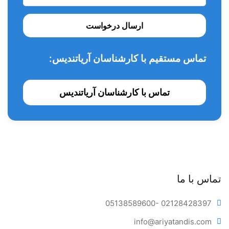
1.2میلی لیتری
ارسال درخواست
تماس مستقیم با کارشناسان آریاتندیس:
محتویات کیت Ultra eth :
تماس با کارشناسان آریاتندیس
20 عدد میکروتیپ آبی رنگ 20 عدد سرنگ 1.2میلی لیتری
تماس با ما
05138589600
- 02128428397
info@ariya
tandis.com