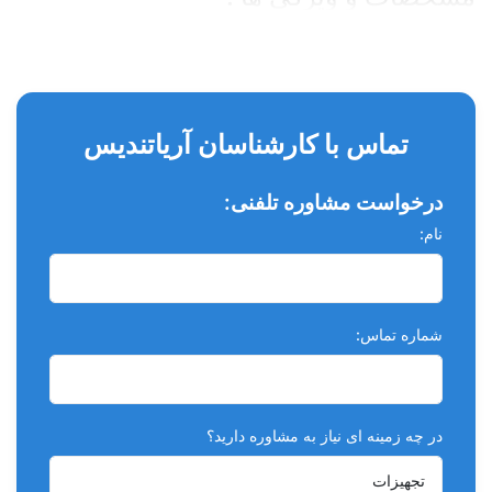
محلول فسفریک اسید 35%
بدون گلوتن
تابع سیستم توتال اچ (Total-Etch)
تماس با کارشناسان آریاتندیس
مناسب برای اچینگ در سطح مینا و عاج دندان
درخواست مشاوره تلفنی:
مناسب برای استفاده قبل از کامپوزیت، باندینگ، ادهزیو و انواع
سیلانت ها
نام:
دارای ویسکوزیته ایده آل
دارای خصوصیت شیمیایی منحصر بفرد Self-limiting جهت
شماره تماس:
Selective etch و بدین معنا که تنها ظرف 15 الی 20 ثانیه به
1.9 میلی متر نفوذ کرده و عمل اچینگ را انجام می دهد و به
عمقی بیشتر از 1.9 میلی متر نفوذ نمی کند.
در چه زمینه ای نیاز به مشاوره دارید؟
ساخت کشور آمریکا
بسته بندی شامل: 20 عدد میکروتیپ آبی رنگ + 20 عدد سرنگ