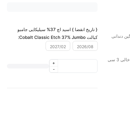
{ تاریخ انقضا } اسید اچ 37% سیلیکایی جامبو
ین دندانی
کبالت Cobalt Classic Etch 37% Jumbo:
2027/02
2026/08
محتویات بسته: یک عدد سرنگ 60 گرمی + سه عدد سرنگ خالی 3 سی
+
-