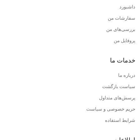
خود را با مقادیر بسیار آب شستشو دهید و در اسرع وقت به
داشبورد
بیمارستان مراجعه کنید .
سفارشات من
شرایط نگهداری
بررسی‌های من
لطفا در دمای 15-25 درجه سانتی گراد نگهداری شود .
پروفایل من
در مناطق گرمسیری ، نگهداری در یخچال به طول عمر بیشتر
محصول کمک میکند .
خدمات ما
درباره ما
سیاست بازگشت
پرسش‌های متداول
حریم خصوصی و سیاست
شرایط استفاده