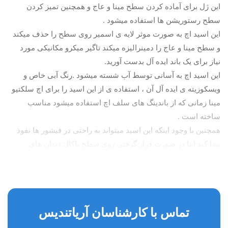
این ژل برای آماده کردن سطح مینا و عاج و همچنین تمیز کردن
سطح رستوریشن ها استفاده میشود .
این اسید اچ به صورت موثر لایه ی اسمیر روی سطح را حذف میکند
و سطح مینا و عاج را دمینرالیزه میکند تاگیر میکرو مکانیکی مورد
نیاز برای یک باند ایده آل بدست آورید.
این اسید اچ به آسانی توسط آب شسته میشود .رنگ آبی خاص و
ویسکوزیته ی ایده آل آن ، استفاده ی از این اسید را برای اچ سلکتیو
مینا زمانی که از باندینگ های سلف اچ استفاده میشود مناسب
ساخته است .
همچنین با وجود اینکه این اسید میتواند به راحتی در فیشور ها نفوذ
پیدا کند اما در صورت قرار گرفتی روی سطح باکال دندان های
قدامی جریان پیدانمیکند .
آماده سازی
برای سرنگ از پیش پر شده :
تماس با کارشناسان آریاتندیس
الف : سر لوئرلاک سورنگ را بردارید وسر سوزن را محکم سرجای
خود قرار دهید .