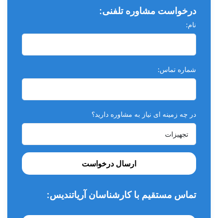
درخواست مشاوره تلفنی:
ب: قبل از استفاده داخل دهان حتما جریان پذیری مایع را چک کنید .
2. برای سرنگ جامبو :
نام:
الف : سر لوئرلاک سرنگ جامبو رابردارید .
ب: کانکتور و سرنگ جامبو را با توجه به حجم دلخواه فشار دهید .
د: سرنگ جامبو را جدا کرده و سر لوئرلاک آن را مجدد قرار دهید
شماره تماس:
1487.
ه: سرسوزن را به سرنگ متصل کنید .
نکات بالینی حین کار بااسید اچ کبالت :
در چه زمینه ای نیاز به مشاوره دارید؟
این محصول فقط برای کاربرد دندانی طراحی شده است .
استفاده از خمیر های پیروفیلاکسی که دارای روغن یا فلوراید
هستند قبل از استفاده از ژل اسید فسفریک باعث تداخل با
ارسال درخواست
عملکرد آن میشود .
از تماس با نور مستقیم خورشید جلوگیری شود .
تماس مستقیم با کارشناسان آریاتندیس:
قبل از استفاده برای بیمار روی پد یا اسلب شیشه ای ژل را
امتحان کنید تا با میزان فشار لازم برای خروج ژل از سرنگ اشنا