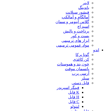
لاینر
باندینگ
فیشور سیلانت
آمالگام و آمالکپ
گلاس آینومر و سمان
اسید اچ
پرداخت و پالیش
پست و کور
ابزار های ترمیمی
مواد عمومی ترمیمی
اندو
گوتا پرکا
کن کاغذی
خون بند و هموستات
پانسمان موقت
آرسی پرپ
سیلر
فایل دستی
فینگر اسپریدر
K فایل
H فایل
C فایل
لنتولو