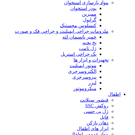
مواد بازسازی استخوان
پودر استخوان
ممبرین
گرانول
کنسلوس مچستیک
ملزومات جراحی ایمپلنت و جراحی فک و صورت
خمیر پانسمان لثه
نخ بخیه
ژل تامپ
پک جراحی استریل
تجهیزات و ابزار ها
موتور ایمپلنت
الکتروسرجری
پیزوسرجری
لیزر
میکروموتور
اطفال
فیشور سیلانت
روکش SSC
ژل بی حسی
فایل
دهان بازکن
ابزار های اطفال
مواد عمومی اطفال