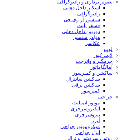
تصویر برداری و رادیوگرافی
اسکنر داخل دهانی
رادیوگرافی
سنسور آر وی جی
فسفر پلیت
دوربین داخل دهانی
هولدر سنسور
عکاسی
لوپ
لایت کیور
جرمگیر و واترجت
آمالگاماتور
ساکشن و کمپرسور
ساکشن سانترال
ساکشن برقی
کمپرسور
جراحی
موتور ایمپلنت
الکتروسرجری
پیزوسرجری
لیزر
میکروموتور جراحی
ابزار جراحی
روتور، سرویتور و ترالی