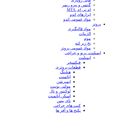
فایل روتاری
گیتس و پیزو ریمر
ام تی ای MTA
ابزارهای اندو
مواد عمومی اندو
پروتز
مواد قالبگیری
الژینات
موم
نخ زیر لثه
مواد عمومی پروتز
ایمپلنت، پریو و جراحی
ایمپلنت
فیکسچر
قطعات پروتزی
هیلینگ
اباتمنت
ایمپرشن
مولتی یونیت
لوکیتور و بال
اسکن اباتمنت
تای بیس
کیت های جراحی
پکیج ها و آفر ها