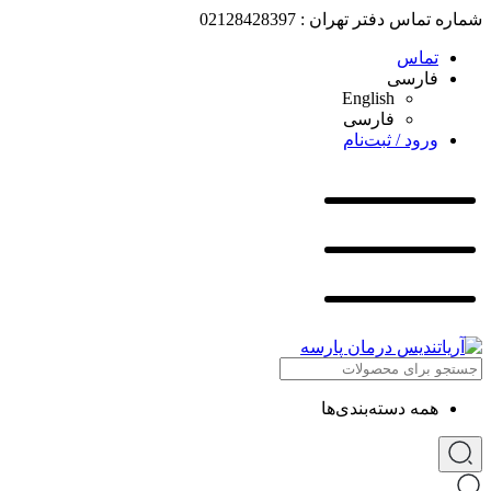
شماره تماس دفتر تهران : 02128428397
تماس
فارسی
English
فارسی
ورود / ثبت‌نام
همه دسته‌بندی‌ها