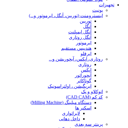
تجهیزات
یونیت
اینسترومنت (توربین، آنگل، ایرموتور و...)
توربین
آنگل
آنگل ایمپلنت
آنگل روتاری
ایرموتور
هندپیس مستقیم
ایرفلو
روتاری، اپکس، آبچوریشن و...
روتاری
اپکس
آبچوراتور
گوتاکاتر
ایریگیشن ، اولتراسونیک
اتوکلاو و پک
کد کم (CAD CAM)
دستگاه میلینگ (Milling Machine)
اسکنر ها
لابراتواری
داخل دهانی
پرینتر سه بعدی