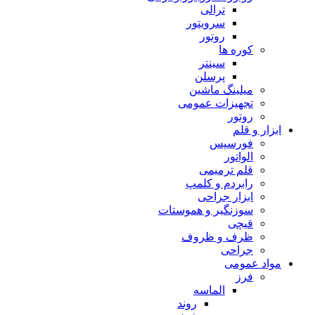
ترالی
سرویتور
روتور
کوره ها
سینتر
پرسلن
میلینگ ماشین
تجهیزات عمومی
روتور
ابزار و قلم
فورسپس
الواتور
قلم ترمیمی
رابردم و کلمپ
ابزار جراحی
سوزنگیر و هموستات
قیچی
ظرف و ظروف
جراحی
مواد عمومی
فرز
الماسه
روند