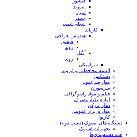
فیشور
اینورتد
تیپرد
چمفر
شعله شمعی
کارباید
هندپیس جراحی
فیشور
روند
آنگل
روند
سرامیکی
البسه محافظتی و ایزوله
دستکش
مواد ضدعفونی
سرسوزن
فیلم و مواد رادیوگرافی
لوازم یکبارمصرف
دهان بازکن
مواد و ابزار عمومی
کارپول
دستگاه های استوک (دست دوم)
تجهیزات استوک
همه دسته‌بندی‌ها