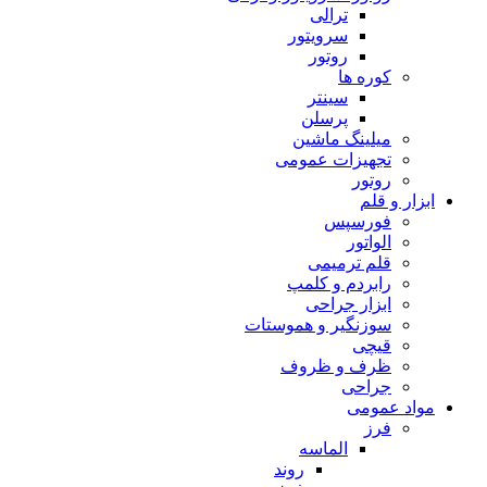
ترالی
سرویتور
روتور
کوره ها
سینتر
پرسلن
میلینگ ماشین
تجهیزات عمومی
روتور
ابزار و قلم
فورسپس
الواتور
قلم ترمیمی
رابردم و کلمپ
ابزار جراحی
سوزنگیر و هموستات
قیچی
ظرف و ظروف
جراحی
مواد عمومی
فرز
الماسه
روند