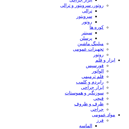
روتور، سرویتور و ترالی
ترالی
سرویتور
روتور
کوره ها
سینتر
پرسلن
میلینگ ماشین
تجهیزات عمومی
روتور
ابزار و قلم
فورسپس
الواتور
قلم ترمیمی
رابردم و کلمپ
ابزار جراحی
سوزنگیر و هموستات
قیچی
ظرف و ظروف
جراحی
مواد عمومی
فرز
الماسه