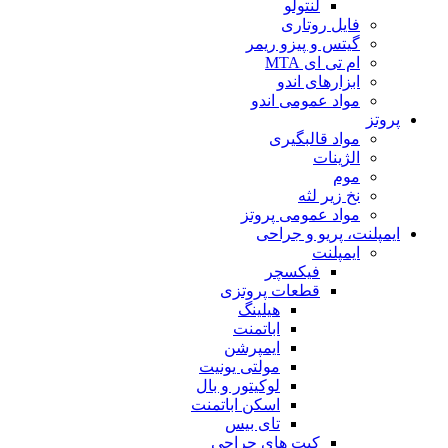
لنتولو
فایل روتاری
گیتس و پیزو ریمر
ام تی ای MTA
ابزارهای اندو
مواد عمومی اندو
پروتز
مواد قالبگیری
الژینات
موم
نخ زیر لثه
مواد عمومی پروتز
ایمپلنت، پریو و جراحی
ایمپلنت
فیکسچر
قطعات پروتزی
هیلینگ
اباتمنت
ایمپرشن
مولتی یونیت
لوکیتور و بال
اسکن اباتمنت
تای بیس
کیت های جراحی