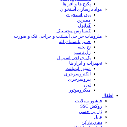
پکیج ها و آفر ها
مواد بازسازی استخوان
پودر استخوان
ممبرین
گرانول
کنسلوس مچستیک
ملزومات جراحی ایمپلنت و جراحی فک و صورت
خمیر پانسمان لثه
نخ بخیه
ژل تامپ
پک جراحی استریل
تجهیزات و ابزار ها
موتور ایمپلنت
الکتروسرجری
پیزوسرجری
لیزر
میکروموتور
اطفال
فیشور سیلانت
روکش SSC
ژل بی حسی
فایل
دهان بازکن