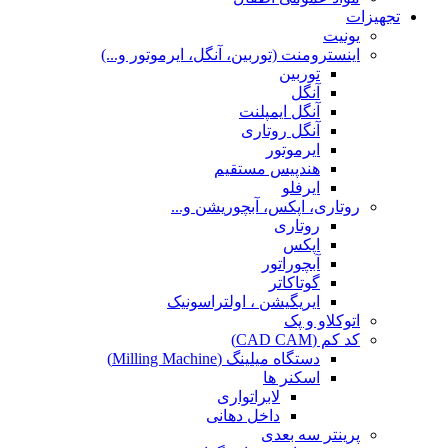
تجهیزات
یونیت
اینسترومنت (توربین، آنگل، ایرموتور و...)
توربین
آنگل
آنگل ایمپلنت
آنگل روتاری
ایرموتور
هندپیس مستقیم
ایرفلو
روتاری، اپکس، آبچوریشن و...
روتاری
اپکس
آبچوراتور
گوتاکاتر
ایریگیشن ، اولتراسونیک
اتوکلاو و پک
کد کم (CAD CAM)
دستگاه میلینگ (Milling Machine)
اسکنر ها
لابراتواری
داخل دهانی
پرینتر سه بعدی