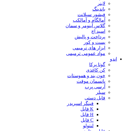
لاینر
باندینگ
فیشور سیلانت
آمالگام و آمالکپ
گلاس آینومر و سمان
اسید اچ
پرداخت و پالیش
پست و کور
ابزار های ترمیمی
مواد عمومی ترمیمی
اندو
گوتا پرکا
کن کاغذی
خون بند و هموستات
پانسمان موقت
آرسی پرپ
سیلر
فایل دستی
فینگر اسپریدر
K فایل
H فایل
C فایل
لنتولو