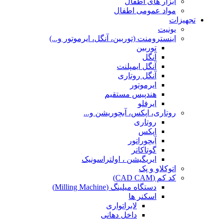
ابزار های اطفال
مواد عمومی اطفال
تجهیزات
یونیت
اینسترومنت (توربین، آنگل، ایرموتور و...)
توربین
آنگل
آنگل ایمپلنت
آنگل روتاری
ایرموتور
هندپیس مستقیم
ایرفلو
روتاری، اپکس، آبچوریشن و...
روتاری
اپکس
آبچوراتور
گوتاکاتر
ایریگیشن ، اولتراسونیک
اتوکلاو و پک
کد کم (CAD CAM)
دستگاه میلینگ (Milling Machine)
اسکنر ها
لابراتواری
داخل دهانی