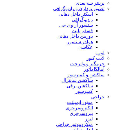
پرینتر سه بعدی
تصویر برداری و رادیوگرافی
اسکنر داخل دهانی
رادیوگرافی
سنسور آر وی جی
فسفر پلیت
دوربین داخل دهانی
هولدر سنسور
عکاسی
لوپ
لایت کیور
جرمگیر و واترجت
آمالگاماتور
ساکشن و کمپرسور
ساکشن سانترال
ساکشن برقی
کمپرسور
جراحی
موتور ایمپلنت
الکتروسرجری
پیزوسرجری
لیزر
میکروموتور جراحی
ابزار جراحی