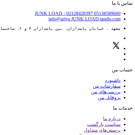
تماس با ما
JUNK LOAD
- 02128428397
05138589600
info@ariya
JUNK LOAD
tandis.com
مشهد ، خیابان پاسداران، بین پاسداران ۴ و ۶، ساختمان ۸۸
حساب من
داشبورد
سفارشات من
بررسی‌های من
پروفایل من
خدمات ما
درباره ما
سیاست بازگشت
پرسش‌های متداول