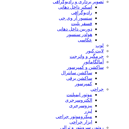
تصویر برداری و رادیوگرافی
اسکنر داخل دهانی
رادیوگرافی
سنسور آر وی جی
فسفر پلیت
دوربین داخل دهانی
هولدر سنسور
عکاسی
لوپ
لایت کیور
جرمگیر و واترجت
آمالگاماتور
ساکشن و کمپرسور
ساکشن سانترال
ساکشن برقی
کمپرسور
جراحی
موتور ایمپلنت
الکتروسرجری
پیزوسرجری
لیزر
میکروموتور جراحی
ابزار جراحی
روتور، سرویتور و ترالی