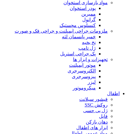
مواد بازسازی استخوان
پودر استخوان
ممبرین
گرانول
کنسلوس مچستیک
ملزومات جراحی ایمپلنت و جراحی فک و صورت
خمیر پانسمان لثه
نخ بخیه
ژل تامپ
پک جراحی استریل
تجهیزات و ابزار ها
موتور ایمپلنت
الکتروسرجری
پیزوسرجری
لیزر
میکروموتور
اطفال
فیشور سیلانت
روکش SSC
ژل بی حسی
فایل
دهان بازکن
ابزار های اطفال
مواد عمومی اطفال