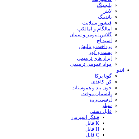
بلیچینگ
لاینر
باندینگ
فیشور سیلانت
آمالگام و آمالکپ
گلاس آینومر و سمان
اسید اچ
پرداخت و پالیش
پست و کور
ابزار های ترمیمی
مواد عمومی ترمیمی
اندو
گوتا پرکا
کن کاغذی
خون بند و هموستات
پانسمان موقت
آرسی پرپ
سیلر
فایل دستی
فینگر اسپریدر
K فایل
H فایل
C فایل