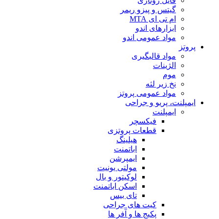
فایل روتاری
گیتس و پیزو ریمر
ام تی ای MTA
ابزارهای اندو
مواد عمومی اندو
پروتز
مواد قالبگیری
الژینات
موم
نخ زیر لثه
مواد عمومی پروتز
ایمپلنت، پریو و جراحی
ایمپلنت
فیکسچر
قطعات پروتزی
هیلینگ
اباتمنت
ایمپرشن
مولتی یونیت
لوکیتور و بال
اسکن اباتمنت
تای بیس
کیت های جراحی
پکیج ها و آفر ها