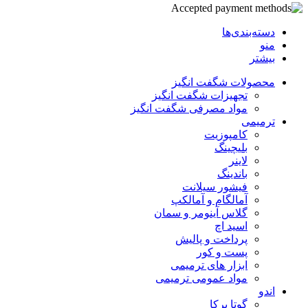
دسته‌بندی‌ها
منو
بیشتر
محصولات شگفت انگیز
تجهیزات شگفت انگیز
مواد مصرفی شگفت انگیز
ترمیمی
کامپوزیت
بلیچینگ
لاینر
باندینگ
فیشور سیلانت
آمالگام و آمالکپ
گلاس آینومر و سمان
اسید اچ
پرداخت و پالیش
پست و کور
ابزار های ترمیمی
مواد عمومی ترمیمی
اندو
گوتا پرکا