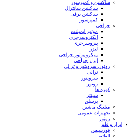
ساکشن و کمپرسور
ساکشن سانترال
ساکشن برقی
کمپرسور
جراحی
موتور ایمپلنت
الکتروسرجری
پیزوسرجری
لیزر
میکروموتور جراحی
ابزار جراحی
روتور، سرویتور و ترالی
ترالی
سرویتور
روتور
کوره ها
سینتر
پرسلن
میلینگ ماشین
تجهیزات عمومی
روتور
ابزار و قلم
فورسپس
الواتور