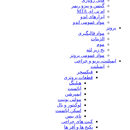
فایل روتاری
گیتس و پیزو ریمر
ام تی ای MTA
ابزارهای اندو
مواد عمومی اندو
پروتز
مواد قالبگیری
الژینات
موم
نخ زیر لثه
مواد عمومی پروتز
ایمپلنت، پریو و جراحی
ایمپلنت
فیکسچر
قطعات پروتزی
هیلینگ
اباتمنت
ایمپرشن
مولتی یونیت
لوکیتور و بال
اسکن اباتمنت
تای بیس
کیت های جراحی
پکیج ها و آفر ها