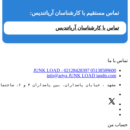
تماس مستقیم با کارشناسان آریاتندیس:
تماس با کارشناسان آریاتندیس
تماس با ما
JUNK LOAD
- 02128428397
05138589600
info@ariya
JUNK LOAD
tandis.com
مشهد ، خیابان پاسداران، بین پاسداران ۴ و ۶، ساختمان ۸۸
حساب من