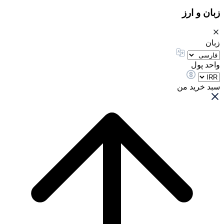
زبان و ارز
زبان
واحد پول
سبد خرید من