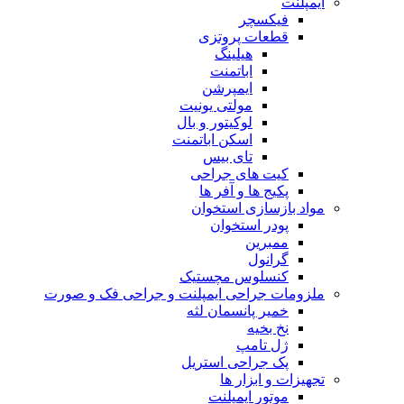
ایمپلنت
فیکسچر
قطعات پروتزی
هیلینگ
اباتمنت
ایمپرشن
مولتی یونیت
لوکیتور و بال
اسکن اباتمنت
تای بیس
کیت های جراحی
پکیج ها و آفر ها
مواد بازسازی استخوان
پودر استخوان
ممبرین
گرانول
کنسلوس مچستیک
ملزومات جراحی ایمپلنت و جراحی فک و صورت
خمیر پانسمان لثه
نخ بخیه
ژل تامپ
پک جراحی استریل
تجهیزات و ابزار ها
موتور ایمپلنت