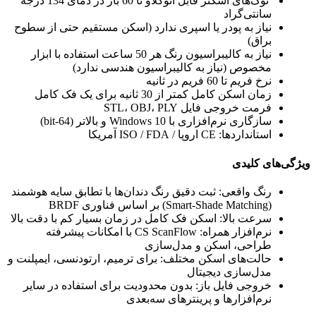
نوک‌های اسکنر قابل اتوکلاو تا 60 بار در دمای 134 درجه
سانتی‌گراد
نیاز به پودر یا اسپری ندارد (اسکن مستقیم حتی از سطوح
براق)
نیاز به کالیبراسیون رنگ هر 50 ساعت استفاده با ابزار
مخصوص (نیاز به کالیبراسیون هندسی ندارد)
نرخ فریم تا 60 فریم در ثانیه
زمان اسکن کامل کمتر از 30 ثانیه برای یک فک کامل
فرمت خروجی فایل STL، OBJ، PLY
سازگاری نرم‌افزاری با Windows 10 و بالاتر (64-bit)
استانداردها: CE اروپا / ISO / FDA آمریکا
ویژگی‌های کلیدی
رنگ واقعی: ثبت دقیق رنگ دندان‌ها با تطابق سایه هوشمند
(Smart-Shade Matching) بر اساس فناوری BRDF
سرعت بالا: اسکن فک کامل در زمان بسیار کم با دقت بالا
نرم‌افزار همراه: CS ScanFlow با امکانات پیشرفته
طراحی، اسکن و مدل‌سازی
حالت‌های اسکن مختلف: برای ترمیم، ارتودنسی، ایمپلنت و
مدل‌سازی دیجیتال
خروجی فایل باز: بدون محدودیت برای استفاده در سایر
نرم‌افزارها و پرینترهای سه‌بعدی