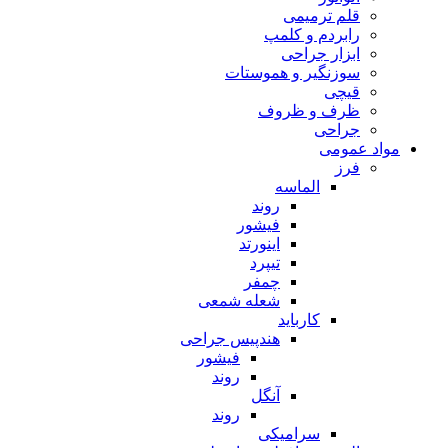
قلم ترمیمی
رابردم و کلمپ
ابزار جراحی
سوزنگیر و هموستات
قیچی
ظرف و ظروف
جراحی
مواد عمومی
فرز
الماسه
روند
فیشور
اینورتد
تیپرد
چمفر
شعله شمعی
کارباید
هندپیس جراحی
فیشور
روند
آنگل
روند
سرامیکی