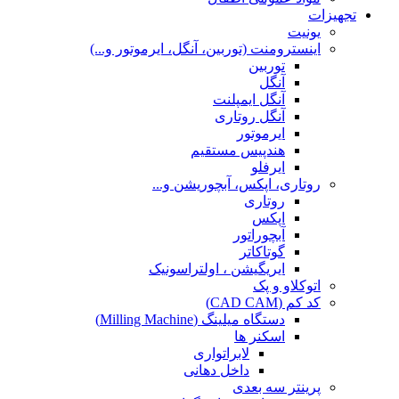
تجهیزات
یونیت
اینسترومنت (توربین، آنگل، ایرموتور و...)
توربین
آنگل
آنگل ایمپلنت
آنگل روتاری
ایرموتور
هندپیس مستقیم
ایرفلو
روتاری، اپکس، آبچوریشن و...
روتاری
اپکس
آبچوراتور
گوتاکاتر
ایریگیشن ، اولتراسونیک
اتوکلاو و پک
کد کم (CAD CAM)
دستگاه میلینگ (Milling Machine)
اسکنر ها
لابراتواری
داخل دهانی
پرینتر سه بعدی