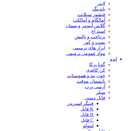
لاینر
باندینگ
فیشور سیلانت
آمالگام و آمالکپ
گلاس آینومر و سمان
اسید اچ
پرداخت و پالیش
پست و کور
ابزار های ترمیمی
مواد عمومی ترمیمی
اندو
گوتا پرکا
کن کاغذی
خون بند و هموستات
پانسمان موقت
آرسی پرپ
سیلر
فایل دستی
فینگر اسپریدر
K فایل
H فایل
C فایل
لنتولو