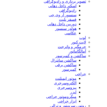
تصویر برداری و رادیوگرافی
اسکنر داخل دهانی
رادیوگرافی
سنسور آر وی جی
فسفر پلیت
دوربین داخل دهانی
هولدر سنسور
عکاسی
لوپ
لایت کیور
جرمگیر و واترجت
آمالگاماتور
ساکشن و کمپرسور
ساکشن سانترال
ساکشن برقی
کمپرسور
جراحی
موتور ایمپلنت
الکتروسرجری
پیزوسرجری
لیزر
میکروموتور جراحی
ابزار جراحی
روتور، سرویتور و ترالی