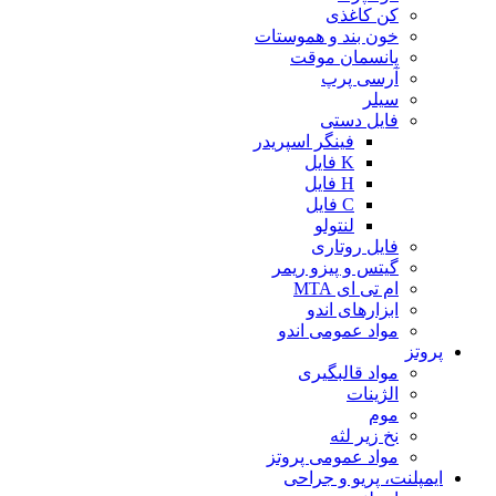
کن کاغذی
خون بند و هموستات
پانسمان موقت
آرسی پرپ
سیلر
فایل دستی
فینگر اسپریدر
K فایل
H فایل
C فایل
لنتولو
فایل روتاری
گیتس و پیزو ریمر
ام تی ای MTA
ابزارهای اندو
مواد عمومی اندو
پروتز
مواد قالبگیری
الژینات
موم
نخ زیر لثه
مواد عمومی پروتز
ایمپلنت، پریو و جراحی