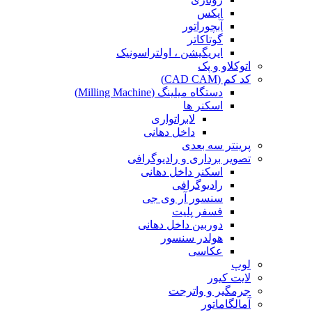
اپکس
آبچوراتور
گوتاکاتر
ایریگیشن ، اولتراسونیک
اتوکلاو و پک
کد کم (CAD CAM)
دستگاه میلینگ (Milling Machine)
اسکنر ها
لابراتواری
داخل دهانی
پرینتر سه بعدی
تصویر برداری و رادیوگرافی
اسکنر داخل دهانی
رادیوگرافی
سنسور آر وی جی
فسفر پلیت
دوربین داخل دهانی
هولدر سنسور
عکاسی
لوپ
لایت کیور
جرمگیر و واترجت
آمالگاماتور