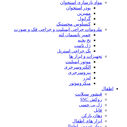
مواد بازسازی استخوان
پودر استخوان
ممبرین
گرانول
کنسلوس مچستیک
ملزومات جراحی ایمپلنت و جراحی فک و صورت
خمیر پانسمان لثه
نخ بخیه
ژل تامپ
پک جراحی استریل
تجهیزات و ابزار ها
موتور ایمپلنت
الکتروسرجری
پیزوسرجری
لیزر
میکروموتور
اطفال
فیشور سیلانت
روکش SSC
ژل بی حسی
فایل
دهان بازکن
ابزار های اطفال
مواد عمومی اطفال