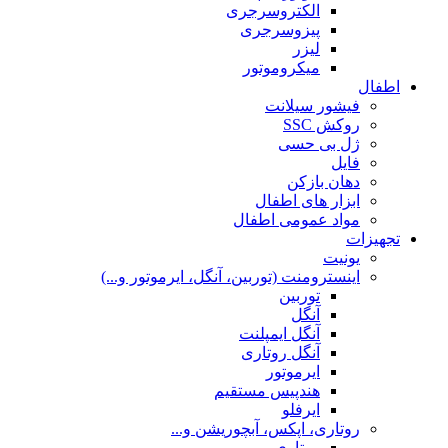
الکتروسرجری
پیزوسرجری
لیزر
میکروموتور
اطفال
فیشور سیلانت
روکش SSC
ژل بی حسی
فایل
دهان بازکن
ابزار های اطفال
مواد عمومی اطفال
تجهیزات
یونیت
اینسترومنت (توربین، آنگل، ایرموتور و...)
توربین
آنگل
آنگل ایمپلنت
آنگل روتاری
ایرموتور
هندپیس مستقیم
ایرفلو
روتاری، اپکس، آبچوریشن و...
روتاری