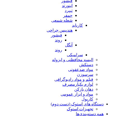
فیشور
اینورتد
تیپرد
چمفر
شعله شمعی
کارباید
هندپیس جراحی
فیشور
روند
آنگل
روند
سرامیکی
البسه محافظتی و ایزوله
دستکش
مواد ضدعفونی
سرسوزن
فیلم و مواد رادیوگرافی
لوازم یکبارمصرف
دهان بازکن
مواد و ابزار عمومی
کارپول
دستگاه های استوک (دست دوم)
تجهیزات استوک
همه دسته‌بندی‌ها