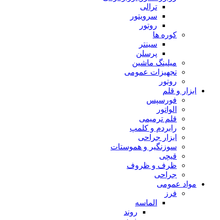
ترالی
سرویتور
روتور
کوره ها
سینتر
پرسلن
میلینگ ماشین
تجهیزات عمومی
روتور
ابزار و قلم
فورسپس
الواتور
قلم ترمیمی
رابردم و کلمپ
ابزار جراحی
سوزنگیر و هموستات
قیچی
ظرف و ظروف
جراحی
مواد عمومی
فرز
الماسه
روند