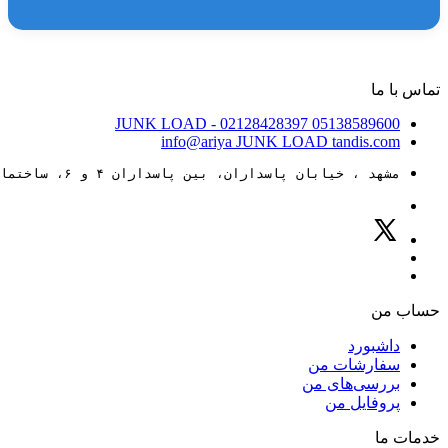
تماس با ما
JUNK LOAD
- 02128428397
05138589600
info@ariya
JUNK LOAD
tandis.com
مشهد ، خیابان پاسداران، بین پاسداران ۴ و ۶، ساختمان ۸۸
حساب من
داشبورد
سفارشات من
بررسی‌های من
پروفایل من
خدمات ما