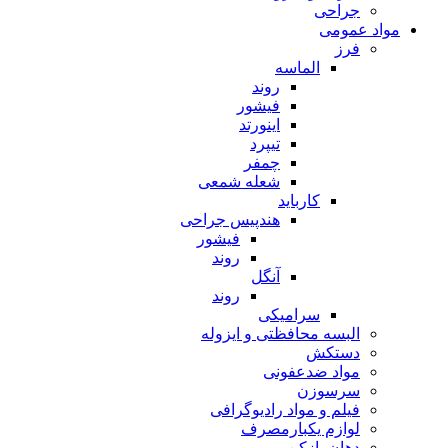
جراحی
مواد عمومی
فرز
الماسه
روند
فیشور
اینورتد
تیپرد
چمفر
شعله شمعی
کارباید
هندپیس جراحی
فیشور
روند
آنگل
روند
سرامیکی
البسه محافظتی و ایزوله
دستکش
مواد ضدعفونی
سرسوزن
فیلم و مواد رادیوگرافی
لوازم یکبارمصرف
دهان بازکن