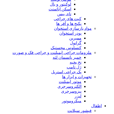
لوکیتور و بال
اسکن اباتمنت
تای بیس
کیت های جراحی
پکیج ها و آفر ها
مواد بازسازی استخوان
پودر استخوان
ممبرین
گرانول
کنسلوس مچستیک
ملزومات جراحی ایمپلنت و جراحی فک و صورت
خمیر پانسمان لثه
نخ بخیه
ژل تامپ
پک جراحی استریل
تجهیزات و ابزار ها
موتور ایمپلنت
الکتروسرجری
پیزوسرجری
لیزر
میکروموتور
اطفال
فیشور سیلانت