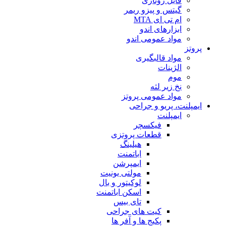
فایل روتاری
گیتس و پیزو ریمر
ام تی ای MTA
ابزارهای اندو
مواد عمومی اندو
پروتز
مواد قالبگیری
الژینات
موم
نخ زیر لثه
مواد عمومی پروتز
ایمپلنت، پریو و جراحی
ایمپلنت
فیکسچر
قطعات پروتزی
هیلینگ
اباتمنت
ایمپرشن
مولتی یونیت
لوکیتور و بال
اسکن اباتمنت
تای بیس
کیت های جراحی
پکیج ها و آفر ها