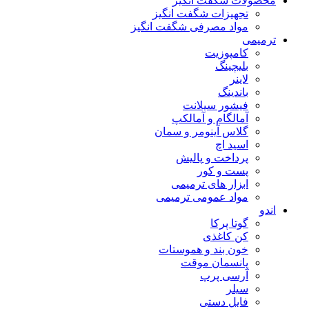
محصولات شگفت انگیز
تجهیزات شگفت انگیز
مواد مصرفی شگفت انگیز
ترمیمی
کامپوزیت
بلیچینگ
لاینر
باندینگ
فیشور سیلانت
آمالگام و آمالکپ
گلاس آینومر و سمان
اسید اچ
پرداخت و پالیش
پست و کور
ابزار های ترمیمی
مواد عمومی ترمیمی
اندو
گوتا پرکا
کن کاغذی
خون بند و هموستات
پانسمان موقت
آرسی پرپ
سیلر
فایل دستی