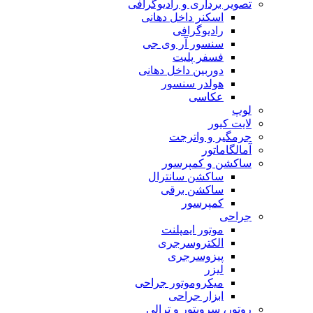
تصویر برداری و رادیوگرافی
اسکنر داخل دهانی
رادیوگرافی
سنسور آر وی جی
فسفر پلیت
دوربین داخل دهانی
هولدر سنسور
عکاسی
لوپ
لایت کیور
جرمگیر و واترجت
آمالگاماتور
ساکشن و کمپرسور
ساکشن سانترال
ساکشن برقی
کمپرسور
جراحی
موتور ایمپلنت
الکتروسرجری
پیزوسرجری
لیزر
میکروموتور جراحی
ابزار جراحی
روتور، سرویتور و ترالی