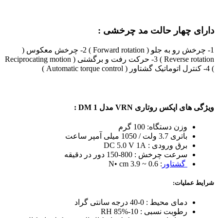
دارای چهار حالت مد چرخشی :
1- چرخش رو به جلو ( Forward rotation ) 2- چرخش معکوس (
Reverse rotation ) 3- حرکت رفت و برگشتی ( Reciprocating motion
) 4- کنترل اتوماتیک گشتاور ( Automatic torque control )
ویژگی های اپکس روتاری VRN مدل DM 1 :
وزن دستگاه: 100 گرم
باتری 3.7 ولت / 1050 میلی آمپر ساعت
برق ورودی : DC 5.0 V 1A
سرعت چرخش : 800-150 دور در دقیقه
گشتاور
: 0.6 ~ 3.9 N• cm
شرایط عملیات:
دمای محیط : 0-40 درجه سانتی گراد
رطوبت نسبی : RH 85%-10