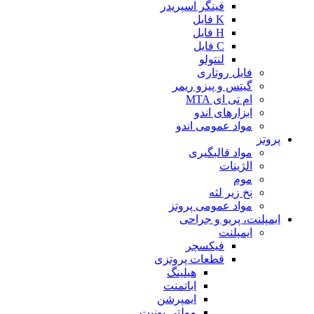
فینگر اسپریدر
K فایل
H فایل
C فایل
لنتولو
فایل روتاری
گیتس و پیزو ریمر
ام تی ای MTA
ابزارهای اندو
مواد عمومی اندو
پروتز
مواد قالبگیری
الژینات
موم
نخ زیر لثه
مواد عمومی پروتز
ایمپلنت، پریو و جراحی
ایمپلنت
فیکسچر
قطعات پروتزی
هیلینگ
اباتمنت
ایمپرشن
مولتی یونیت