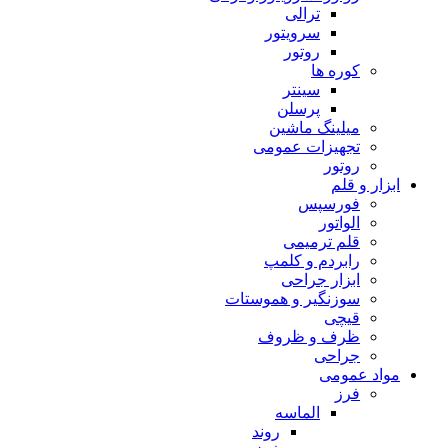
ترالی
سرویتور
روتور
کوره ها
سینتر
پرسلن
میلینگ ماشین
تجهیزات عمومی
روتور
ابزار و قلم
فورسپس
الواتور
قلم ترمیمی
رابردم و کلمپ
ابزار جراحی
سوزنگیر و هموستات
قیچی
ظرف و ظروف
جراحی
مواد عمومی
فرز
الماسه
روند