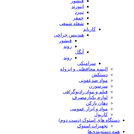
فیشور
اینورتد
تیپرد
چمفر
شعله شمعی
کارباید
هندپیس جراحی
فیشور
روند
آنگل
روند
سرامیکی
البسه محافظتی و ایزوله
دستکش
مواد ضدعفونی
سرسوزن
فیلم و مواد رادیوگرافی
لوازم یکبارمصرف
دهان بازکن
مواد و ابزار عمومی
کارپول
دستگاه های استوک (دست دوم)
تجهیزات استوک
همه دسته‌بندی‌ها