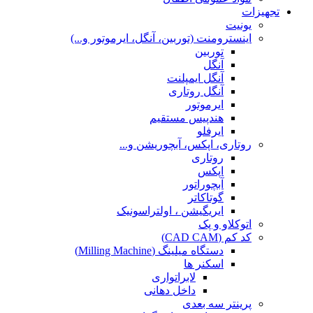
تجهیزات
یونیت
اینسترومنت (توربین، آنگل، ایرموتور و...)
توربین
آنگل
آنگل ایمپلنت
آنگل روتاری
ایرموتور
هندپیس مستقیم
ایرفلو
روتاری، اپکس، آبچوریشن و...
روتاری
اپکس
آبچوراتور
گوتاکاتر
ایریگیشن ، اولتراسونیک
اتوکلاو و پک
کد کم (CAD CAM)
دستگاه میلینگ (Milling Machine)
اسکنر ها
لابراتواری
داخل دهانی
پرینتر سه بعدی