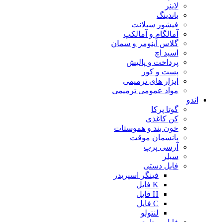
لاینر
باندینگ
فیشور سیلانت
آمالگام و آمالکپ
گلاس آینومر و سمان
اسید اچ
پرداخت و پالیش
پست و کور
ابزار های ترمیمی
مواد عمومی ترمیمی
اندو
گوتا پرکا
کن کاغذی
خون بند و هموستات
پانسمان موقت
آرسی پرپ
سیلر
فایل دستی
فینگر اسپریدر
K فایل
H فایل
C فایل
لنتولو