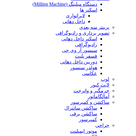
دستگاه میلینگ (Milling Machine)
اسکنر ها
لابراتواری
داخل دهانی
پرینتر سه بعدی
تصویر برداری و رادیوگرافی
اسکنر داخل دهانی
رادیوگرافی
سنسور آر وی جی
فسفر پلیت
دوربین داخل دهانی
هولدر سنسور
عکاسی
لوپ
لایت کیور
جرمگیر و واترجت
آمالگاماتور
ساکشن و کمپرسور
ساکشن سانترال
ساکشن برقی
کمپرسور
جراحی
موتور ایمپلنت