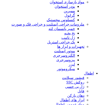
مواد بازسازی استخوان
پودر استخوان
ممبرین
گرانول
کنسلوس مچستیک
ملزومات جراحی ایمپلنت و جراحی فک و صورت
خمیر پانسمان لثه
نخ بخیه
ژل تامپ
پک جراحی استریل
تجهیزات و ابزار ها
موتور ایمپلنت
الکتروسرجری
پیزوسرجری
لیزر
میکروموتور
اطفال
فیشور سیلانت
روکش SSC
ژل بی حسی
فایل
دهان بازکن
ابزار های اطفال
مواد عمومی اطفال