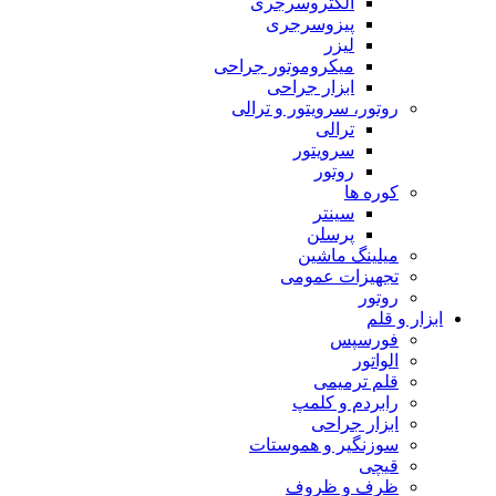
الکتروسرجری
پیزوسرجری
لیزر
میکروموتور جراحی
ابزار جراحی
روتور، سرویتور و ترالی
ترالی
سرویتور
روتور
کوره ها
سینتر
پرسلن
میلینگ ماشین
تجهیزات عمومی
روتور
ابزار و قلم
فورسپس
الواتور
قلم ترمیمی
رابردم و کلمپ
ابزار جراحی
سوزنگیر و هموستات
قیچی
ظرف و ظروف