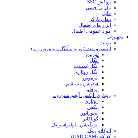
روکش SSC
ژل بی حسی
فایل
دهان بازکن
ابزار های اطفال
مواد عمومی اطفال
تجهیزات
یونیت
اینسترومنت (توربین، آنگل، ایرموتور و...)
توربین
آنگل
آنگل ایمپلنت
آنگل روتاری
ایرموتور
هندپیس مستقیم
ایرفلو
روتاری، اپکس، آبچوریشن و...
روتاری
اپکس
آبچوراتور
گوتاکاتر
ایریگیشن ، اولتراسونیک
اتوکلاو و پک
کد کم (CAD CAM)