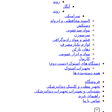
روند
آنگل
روند
سرامیکی
البسه محافظتی و ایزوله
دستکش
مواد ضدعفونی
سرسوزن
فیلم و مواد رادیوگرافی
لوازم یکبارمصرف
دهان بازکن
مواد و ابزار عمومی
کارپول
دستگاه های استوک (دست دوم)
تجهیزات استوک
همه دسته‌بندی‌ها
فروشگاه
تجهیز مطب و کلینیک دندانپزشکی
پشتیبانی و تعمیرات تجهیزات دندانپزشکی
راهنمای خرید
تماس با ما