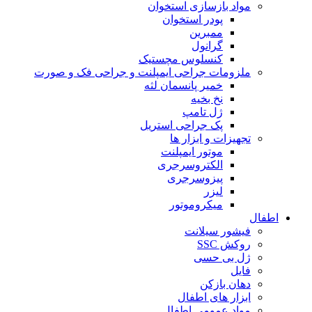
مواد بازسازی استخوان
پودر استخوان
ممبرین
گرانول
کنسلوس مچستیک
ملزومات جراحی ایمپلنت و جراحی فک و صورت
خمیر پانسمان لثه
نخ بخیه
ژل تامپ
پک جراحی استریل
تجهیزات و ابزار ها
موتور ایمپلنت
الکتروسرجری
پیزوسرجری
لیزر
میکروموتور
اطفال
فیشور سیلانت
روکش SSC
ژل بی حسی
فایل
دهان بازکن
ابزار های اطفال
مواد عمومی اطفال