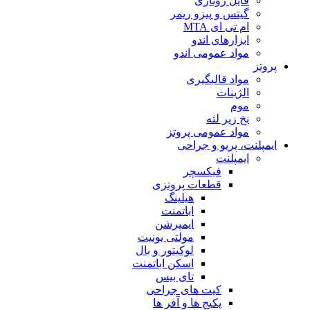
فایل روتاری
گیتس و پیزو ریمر
ام تی ای MTA
ابزارهای اندو
مواد عمومی اندو
پروتز
مواد قالبگیری
الژینات
موم
نخ زیر لثه
مواد عمومی پروتز
ایمپلنت، پریو و جراحی
ایمپلنت
فیکسچر
قطعات پروتزی
هیلینگ
اباتمنت
ایمپرشن
مولتی یونیت
لوکیتور و بال
اسکن اباتمنت
تای بیس
کیت های جراحی
پکیج ها و آفر ها