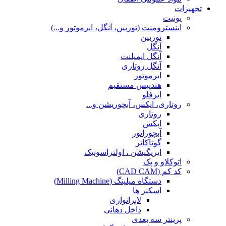
تجهیزات
یونیت
اینسترومنت (توربین، آنگل، ایرموتور و...)
توربین
آنگل
آنگل ایمپلنت
آنگل روتاری
ایرموتور
هندپیس مستقیم
ایرفلو
روتاری، اپکس، آبچوریشن و...
روتاری
اپکس
آبچوراتور
گوتاکاتر
ایریگیشن ، اولتراسونیک
اتوکلاو و پک
کد کم (CAD CAM)
دستگاه میلینگ (Milling Machine)
اسکنر ها
لابراتواری
داخل دهانی
پرینتر سه بعدی