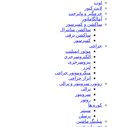
لوپ
لایت کیور
جرمگیر و واترجت
آمالگاماتور
ساکشن و کمپرسور
ساکشن سانترال
ساکشن برقی
کمپرسور
جراحی
موتور ایمپلنت
الکتروسرجری
پیزوسرجری
لیزر
میکروموتور جراحی
ابزار جراحی
روتور، سرویتور و ترالی
ترالی
سرویتور
روتور
کوره ها
سینتر
پرسلن
میلینگ ماشین
تجهیزات عمومی