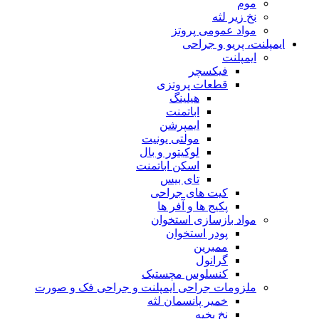
موم
نخ زیر لثه
مواد عمومی پروتز
ایمپلنت، پریو و جراحی
ایمپلنت
فیکسچر
قطعات پروتزی
هیلینگ
اباتمنت
ایمپرشن
مولتی یونیت
لوکیتور و بال
اسکن اباتمنت
تای بیس
کیت های جراحی
پکیج ها و آفر ها
مواد بازسازی استخوان
پودر استخوان
ممبرین
گرانول
کنسلوس مچستیک
ملزومات جراحی ایمپلنت و جراحی فک و صورت
خمیر پانسمان لثه
نخ بخیه