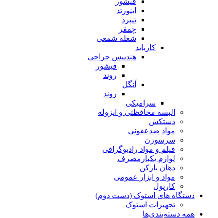
فیشور
اینورتد
تیپرد
چمفر
شعله شمعی
کارباید
هندپیس جراحی
فیشور
روند
آنگل
روند
سرامیکی
البسه محافظتی و ایزوله
دستکش
مواد ضدعفونی
سرسوزن
فیلم و مواد رادیوگرافی
لوازم یکبارمصرف
دهان بازکن
مواد و ابزار عمومی
کارپول
دستگاه های استوک (دست دوم)
تجهیزات استوک
همه دسته‌بندی‌ها