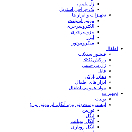
ژل تامپ
پک جراحی استریل
تجهیزات و ابزار ها
موتور ایمپلنت
الکتروسرجری
پیزوسرجری
لیزر
میکروموتور
اطفال
فیشور سیلانت
روکش SSC
ژل بی حسی
فایل
دهان بازکن
ابزار های اطفال
مواد عمومی اطفال
تجهیزات
یونیت
اینسترومنت (توربین، آنگل، ایرموتور و...)
توربین
آنگل
آنگل ایمپلنت
آنگل روتاری