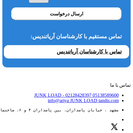
ارسال درخواست
تماس مستقیم با کارشناسان آریاتندیس:
تماس با کارشناسان آریاتندیس
تماس با ما
JUNK LOAD
- 02128428397
05138589600
info@ariya
JUNK LOAD
tandis.com
مشهد ، خیابان پاسداران، بین پاسداران ۴ و ۶، ساختمان ۸۸