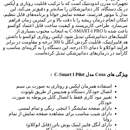
تجهیزات مدرن اندودنتیک است که با ترکیب قابلیت روتاری و اپکس‌
در یک دستگاه، کار دندانپزشکان را ساده‌تر و دقیق‌تر می‌کند. این
مدل با موتور قدرتمند، صفحه نمایش خوانا و برنامه‌های قابل تنظیم،
امکان انجام درمان ریشه را با دقت بالا و در کمترین زمان فراهم
می‌سازد. طراحی کاربرپسند و کیفیت ساخت قابل اعتماد کوکسو
باعث شده تا C-SMART-I PRO به انتخاب محبوب بسیاری از
کلینیک‌های دندانپزشکی تبدیل شود. اپکس روتاری کوکسو با داشتن
هد فایبراپتیک، قابلیت گردش آنگل تا 300 درجه و مقاومت در برابر
فرآیند اتوکلاو تا دمای 135درجه، این دستگاه را به گزینه‌ای مناسب و
کارآمد در درمان‌های دندانپزشکی تبدیل کرده‌است.
ویژگی های Coxo مدل C-Smart I Pilot :
استفاده همزمان اپکس و روتاری به صورت بی سیم
اتصال خودکار دستگاه و هندپیس از طریق بلوتوث
تغییر مود کاری فقط با اتصال کابل مربوطه به صورت
خودکار
دارای صفحه نمایشگر 5 اینچی رنگی و تمام لمسی
دارای شیب مناسب برای مشاهده صفحه نمایش از تمام
زوایا
دارای آنگل فایبر اپتیک پوش باتن (قابل اتوکلاو)