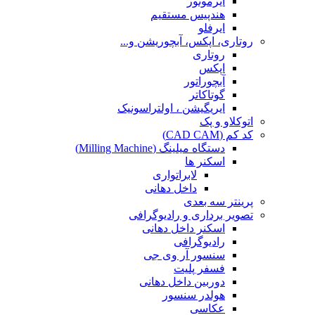
ایرموتور
هندپیس مستقیم
ایرفلو
روتاری، اپکس، آبچوریشن و...
روتاری
اپکس
آبچوراتور
گوتاکاتر
ایریگیشن ، اولتراسونیک
اتوکلاو و پک
کد کم (CAD CAM)
دستگاه میلینگ (Milling Machine)
اسکنر ها
لابراتواری
داخل دهانی
پرینتر سه بعدی
تصویر برداری و رادیوگرافی
اسکنر داخل دهانی
رادیوگرافی
سنسور آر وی جی
فسفر پلیت
دوربین داخل دهانی
هولدر سنسور
عکاسی