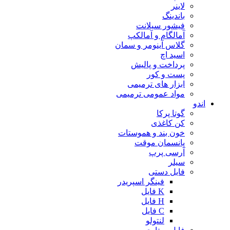
لاینر
باندینگ
فیشور سیلانت
آمالگام و آمالکپ
گلاس آینومر و سمان
اسید اچ
پرداخت و پالیش
پست و کور
ابزار های ترمیمی
مواد عمومی ترمیمی
اندو
گوتا پرکا
کن کاغذی
خون بند و هموستات
پانسمان موقت
آرسی پرپ
سیلر
فایل دستی
فینگر اسپریدر
K فایل
H فایل
C فایل
لنتولو