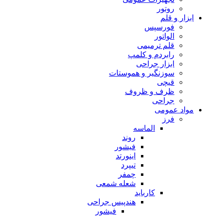
روتور
ابزار و قلم
فورسپس
الواتور
قلم ترمیمی
رابردم و کلمپ
ابزار جراحی
سوزنگیر و هموستات
قیچی
ظرف و ظروف
جراحی
مواد عمومی
فرز
الماسه
روند
فیشور
اینورتد
تیپرد
چمفر
شعله شمعی
کارباید
هندپیس جراحی
فیشور