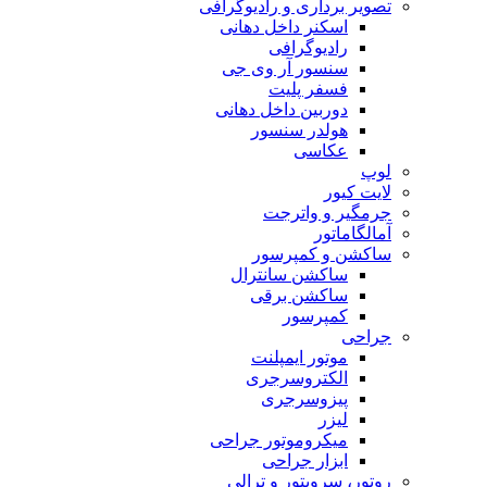
تصویر برداری و رادیوگرافی
اسکنر داخل دهانی
رادیوگرافی
سنسور آر وی جی
فسفر پلیت
دوربین داخل دهانی
هولدر سنسور
عکاسی
لوپ
لایت کیور
جرمگیر و واترجت
آمالگاماتور
ساکشن و کمپرسور
ساکشن سانترال
ساکشن برقی
کمپرسور
جراحی
موتور ایمپلنت
الکتروسرجری
پیزوسرجری
لیزر
میکروموتور جراحی
ابزار جراحی
روتور، سرویتور و ترالی