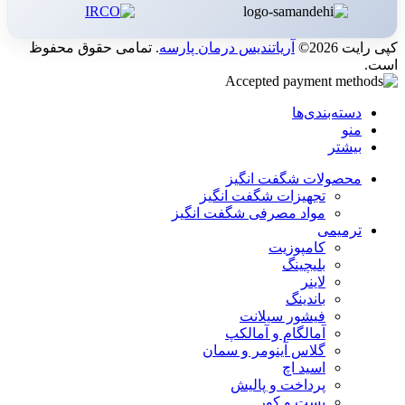
کپی رایت 2026©
آریاتندیس درمان پارسه
. تمامی حقوق محفوظ
است.
دسته‌بندی‌ها
منو
بیشتر
محصولات شگفت انگیز
تجهیزات شگفت انگیز
مواد مصرفی شگفت انگیز
ترمیمی
کامپوزیت
بلیچینگ
لاینر
باندینگ
فیشور سیلانت
آمالگام و آمالکپ
گلاس آینومر و سمان
اسید اچ
پرداخت و پالیش
پست و کور