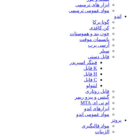
ابزار های ترمیمی
مواد عمومی ترمیمی
اندو
گوتا پرکا
کن کاغذی
خون بند و هموستات
پانسمان موقت
آرسی پرپ
سیلر
فایل دستی
فینگر اسپریدر
K فایل
H فایل
C فایل
لنتولو
فایل روتاری
گیتس و پیزو ریمر
ام تی ای MTA
ابزارهای اندو
مواد عمومی اندو
پروتز
مواد قالبگیری
الژینات