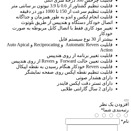
قابلیت چرخش 300 درجه سری آنگل
قابلیت تنظیم گشتاور از 0.6 تا 3.9 نیوتون بر سانتی متر
قابلیت تنظیم سرعت از 150 تا 1000 دور در دقیقه
قابلیت انجام اپکس و اندو به طور همزمان و جداگانه
اتصال خودکار دستگاه و هندپیس از طریق بلوتوث
تغییر مود کاری فقط با اتصال کابل مربوطه به صورت
خودکار
بیشتر از 30 نوع سیستم فایل
قابلیت Automatic Revers و Reciprocating و Auto Apical
Action
قابلیت تغییر برنامه از روی هندپیس
قابلیت تعیین حالت Forward و Revers از روی هندپیس
قابلیت Revers خودکار هنگام رسیدن به نقطه اپیکال
قابلیت تنظیم نقطه اپکس روی صفحه نمایشگر
دارای هشدار صوتی
دارای تستر دقت اپکس فایندر
دارای 2 سال گارانتی طلایی
افزودن یک نظر
رتبه‌بندی شما
*
نام
*