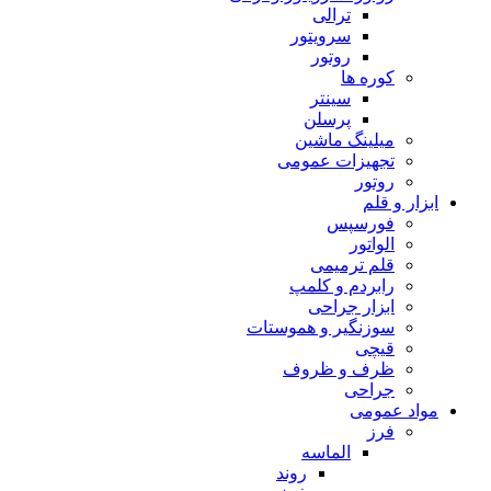
ترالی
سرویتور
روتور
کوره ها
سینتر
پرسلن
میلینگ ماشین
تجهیزات عمومی
روتور
ابزار و قلم
فورسپس
الواتور
قلم ترمیمی
رابردم و کلمپ
ابزار جراحی
سوزنگیر و هموستات
قیچی
ظرف و ظروف
جراحی
مواد عمومی
فرز
الماسه
روند