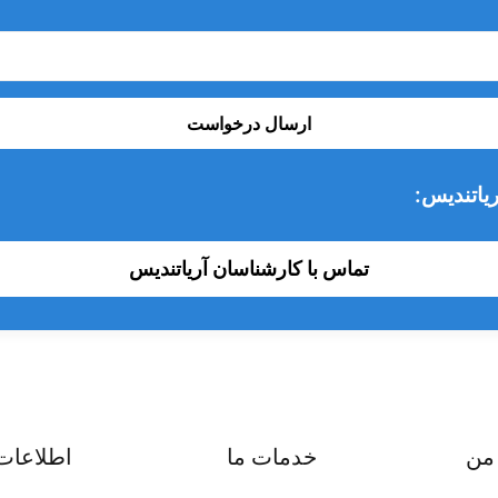
ابل شارژ
ارسال درخواست
یاتندیس:
واد عفونی موجود در پالپ دندان صورت می گیرد. که این مواد عمومی را 
نال ریشه را تعیین کند تا نقاط ختم درمان مشخص شود و به نسوج پی اپیک
تماس با کارشناسان آریاتندیس
من
خدمات ما
اطلاعات