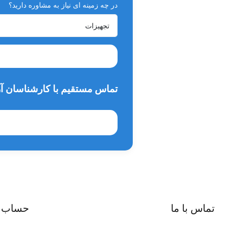
در چه زمینه ای نیاز به مشاوره دارید؟
لوازم جانبی دستگاه اپکس لوکیتور وودپیکر :
یک عدد کابل اندازه گیری، دو عدد پروب، چهار عدد گیره فایل، 5 عدد گیره لب، باتری 3.7 ولتی ق
کاربردها :
تماس مستقیم با کارشناسان آر
عصب کشی دندان به منظور خروج عوامل ایجاد کننده بیماری و م
دندانپزشک بعد از بررسی عکس رادیوگرافی باید اندازه طول کا
تماس با ما
حساب 