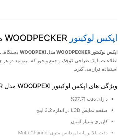
اپکس لوکیتور
WOODPECKER مدل WOODPEXI
اپکس لوکیتور WOODPECKER مدل WOODPEXI
دستگاهی اس
اطلاعات با یک طراحی کوچک و جمع و جور که میتوانید در هر جا
استفاده قرار می گیرد.
ویژگی های اپکس لوکیتور WOODPEXI مدل WOODPECKER :
دارای دقت 97.71%
صفحه نمایش LCD در اندازه 3.2 اینچ
کاربری بسیار آسان
دقت بالا بر پایه امپدانس متری Multi Channel