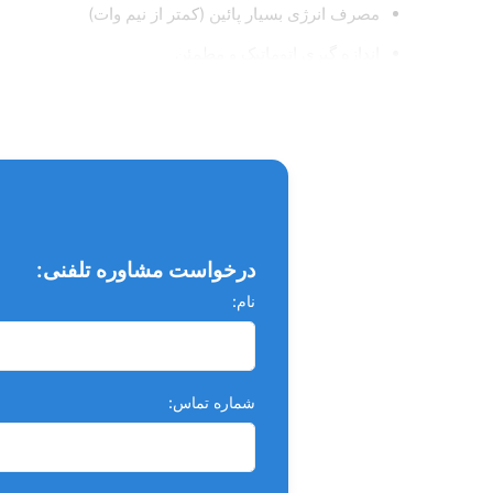
مصرف انرژی بسیار پائین (کمتر از نیم وات)
اندازه گیری اتوماتیک و مطمئن
کالیبراسیون خودکار
طراحی ارگونومیک، کم حجم و راحت
بدنه تمام فلزی و وزن سنگین
مجهز به هشدار صوتی با صداهای مختلف و امکان تشخیص
سیستم ارتقا یافته و دارای حساسیت دو برابر
درخواست مشاوره تلفنی:
الگوریتم نوآورانه اندازه گیری
نام:
اندازه گیری چندفرکانسی
هشدار صوتی در فاصله کمتر از 2 میلی متر
شماره تماس:
امکان استفاده به میزان 7 الی 8 ساعت کار مداوم با یکبار شارژ کامل (مصرف بسیار پایین انرژی)
1 سال گارانتی