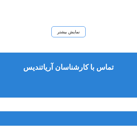
نمایش بیشتر
 محلول شست و شو و عفونت.
تماس با کارشناسان آریاتندیس
اد عفونی موجود در پالپ دندان صورت می گیرد. که این مواد عفونی را خ
نال ریشه را تعیین کند تا نقاط ختم درمان مشخص شود و به نسوج پری اپی