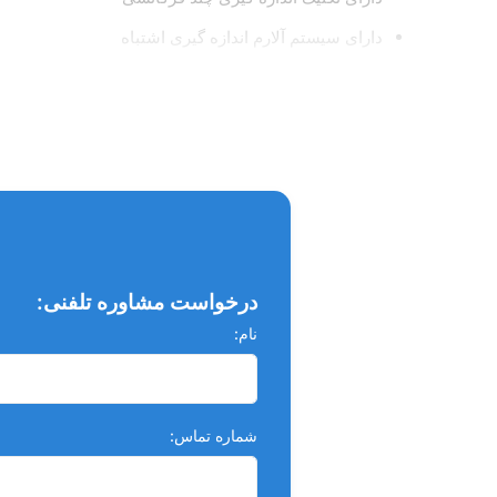
دارای سیستم آلارم اندازه گیری اشتباه
دقت اندازه گیری 0.1 میلیمتر
درصد خطا کمتر از 3 درصد
دارای کالیبراسیون خودکار
دارای پروب اتوکلاوابل
امکان کار در محیط های خشک، مرطوب و مملو از خون،
استاندارد FDA آمریکا، CE اروپا، TUV آلمان، ISO
درخواست مشاوره تلفنی:
2سال گارانتی تعمیر و 10 سال خدمات پس از فروش
نام:
کاربرد دستگاه اپکس لوکیتور :
عصب کشی دندان به منظور خروج عوامل ایجادکننده بیماری و مو
شماره تماس:
دندانپزشک بعد از بررسی عکس رادیوگرافی باید اندازه طول کا
یا اپکس لوکیتو9,975,000ر انجام می پذیرد.