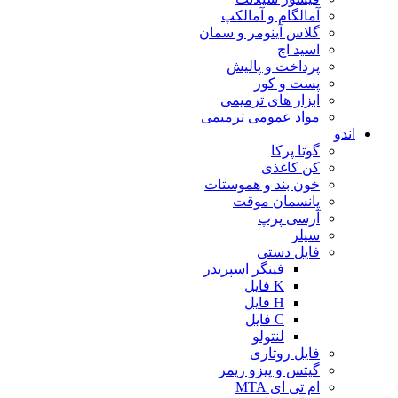
آمالگام و آمالکپ
گلاس آینومر و سمان
اسید اچ
پرداخت و پالیش
پست و کور
ابزار های ترمیمی
مواد عمومی ترمیمی
اندو
گوتا پرکا
کن کاغذی
خون بند و هموستات
پانسمان موقت
آرسی پرپ
سیلر
فایل دستی
فینگر اسپریدر
K فایل
H فایل
C فایل
لنتولو
فایل روتاری
گیتس و پیزو ریمر
ام تی ای MTA