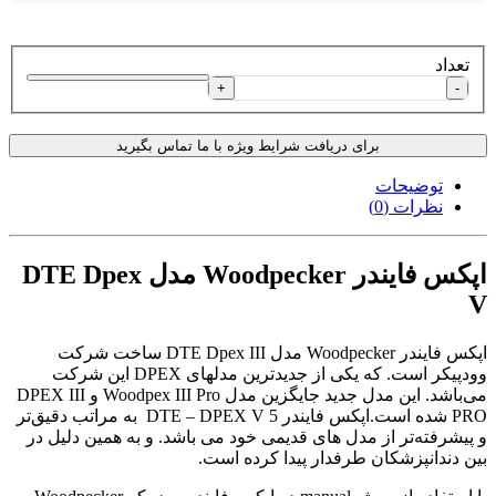
تعداد
+
-
برای دریافت شرایط ویژه با ما تماس بگیرید
توضیحات
نظرات (0)
اپکس فایندر Woodpecker مدل DTE Dpex
V
اپکس فایندر Woodpecker مدل DTE Dpex III ساخت شرکت
وودپیکر است. که یکی از جدیدترین مدلهای DPEX این شرکت
می‌باشد. این مدل جدید جایگزین مدل Woodpex III Pro و DPEX III
PRO شده است.اپکس فایندر 5 DTE – DPEX V به مراتب دقیق‌تر
و پیشرفته‌تر از مدل های قدیمی خود می باشد. و به همین دلیل در
بین دندانپزشکان طرفدار پیدا کرده است.