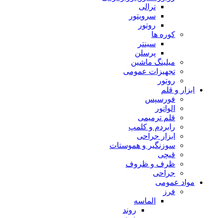
ترالی
سرویتور
روتور
کوره ها
سینتر
پرسلن
میلینگ ماشین
تجهیزات عمومی
روتور
ابزار و قلم
فورسپس
الواتور
قلم ترمیمی
رابردم و کلمپ
ابزار جراحی
سوزنگیر و هموستات
قیچی
ظرف و ظروف
جراحی
مواد عمومی
فرز
الماسه
روند