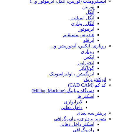
اینسترومنت (توربین، آنگل، ایرموتور و...)
توربین
آنگل
آنگل ایمپلنت
آنگل روتاری
ایرموتور
هندپیس مستقیم
ایرفلو
روتاری، اپکس، آبچوریشن و...
روتاری
اپکس
آبچوراتور
گوتاکاتر
ایریگیشن ، اولتراسونیک
اتوکلاو و پک
کد کم (CAD CAM)
دستگاه میلینگ (Milling Machine)
اسکنر ها
لابراتواری
داخل دهانی
پرینتر سه بعدی
تصویر برداری و رادیوگرافی
اسکنر داخل دهانی
رادیوگرافی