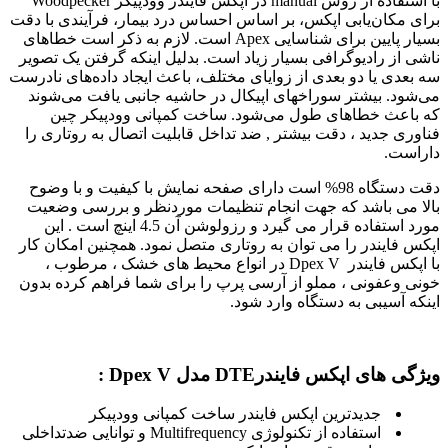
با استفاده از روش manual در اپکس فایندر وودپیکر Woodpecker
برای مکان‌یابی اپکس، بر اساس احساس درد بیمار، فرآیندی با دقت
بسیار پایین برای شناسایی Apex است. لازم به ذکر است خطاهای
ناشی از رادیوگرافی بسیار زیاد است. بدلیل اینکه گرفتن یک تصویر
سه بعدی یا دو بعدی از زوایای مختلف، باعث ایجاد داده‌های نادرست
می‌شود. بیشتر سوراخهای اپیکال در حاشیه جانبی یافت می‌شوند
که باعث خطاهای طول می‌شود. ساخت کمپانی وودپیکر چین
فناوری جدید ، دقت بیشتر , ضد تداخل قابلیت اتصال به روتاری را
داراست.
دقت دستگاه 98% است دارای صفحه نمایش با کیفیت و با وضوح
بالا می باشد که جهت انجام تنظیمات موردنظر و بررسی وضعیت
مورد استفاده قرار می گیرد و رزولوشن آن 4.5 اینچ است . این
اپکس فایندر را می توان به روتاری متصل نمود. همچنین امکان کار
با اپکس فایندر Dpex V در انواع محیط های خشک ، مرطوب ،
خونی وعفونی ، مملو از آرسی پرپ را برای شما فراهم کرده بدون
اینکه آسیبی به دستگاه وارد شود.
ویژگی های اپکس فایندرDTE مدل Dpex V :
جدیدترین اپکس فایندر ساخت کمپانی وودپیکر
استفاده از تکنولوژی Multifrequency و توانایی ضدتداخلی