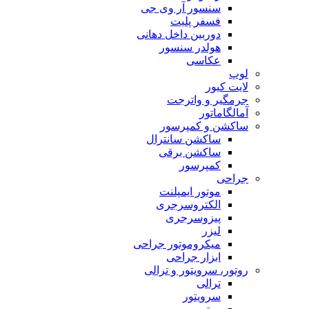
سنسور آر وی جی
فسفر پلیت
دوربین داخل دهانی
هولدر سنسور
عکاسی
لوپ
لایت کیور
جرمگیر و واترجت
آمالگاماتور
ساکشن و کمپرسور
ساکشن سانترال
ساکشن برقی
کمپرسور
جراحی
موتور ایمپلنت
الکتروسرجری
پیزوسرجری
لیزر
میکروموتور جراحی
ابزار جراحی
روتور، سرویتور و ترالی
ترالی
سرویتور