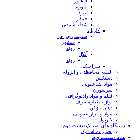
فیشور
اینورتد
تیپرد
چمفر
شعله شمعی
کارباید
هندپیس جراحی
فیشور
روند
آنگل
روند
سرامیکی
البسه محافظتی و ایزوله
دستکش
مواد ضدعفونی
سرسوزن
فیلم و مواد رادیوگرافی
لوازم یکبارمصرف
دهان بازکن
مواد و ابزار عمومی
کارپول
دستگاه های استوک (دست دوم)
تجهیزات استوک
همه دسته‌بندی‌ها