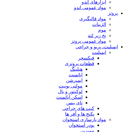
ابزارهای اندو
مواد عمومی اندو
پروتز
مواد قالبگیری
الژینات
موم
نخ زیر لثه
مواد عمومی پروتز
ایمپلنت، پریو و جراحی
ایمپلنت
فیکسچر
قطعات پروتزی
هیلینگ
اباتمنت
ایمپرشن
مولتی یونیت
لوکیتور و بال
اسکن اباتمنت
تای بیس
کیت های جراحی
پکیج ها و آفر ها
مواد بازسازی استخوان
پودر استخوان
ممبرین