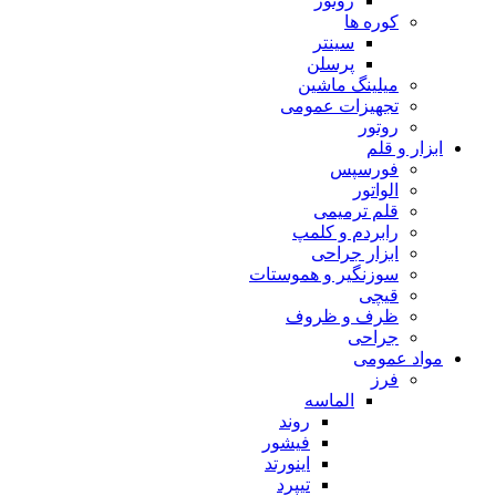
روتور
کوره ها
سینتر
پرسلن
میلینگ ماشین
تجهیزات عمومی
روتور
ابزار و قلم
فورسپس
الواتور
قلم ترمیمی
رابردم و کلمپ
ابزار جراحی
سوزنگیر و هموستات
قیچی
ظرف و ظروف
جراحی
مواد عمومی
فرز
الماسه
روند
فیشور
اینورتد
تیپرد