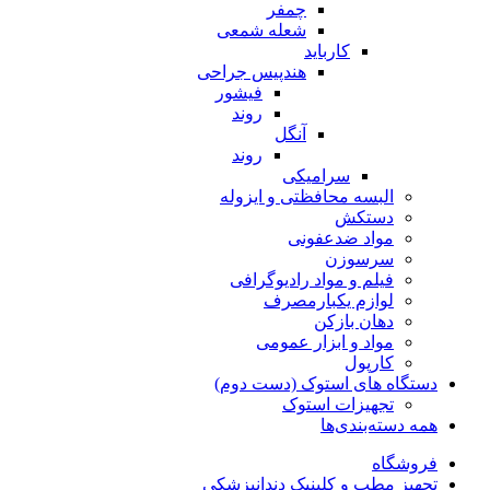
چمفر
شعله شمعی
کارباید
هندپیس جراحی
فیشور
روند
آنگل
روند
سرامیکی
البسه محافظتی و ایزوله
دستکش
مواد ضدعفونی
سرسوزن
فیلم و مواد رادیوگرافی
لوازم یکبارمصرف
دهان بازکن
مواد و ابزار عمومی
کارپول
دستگاه های استوک (دست دوم)
تجهیزات استوک
همه دسته‌بندی‌ها
فروشگاه
تجهیز مطب و کلینیک دندانپزشکی