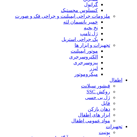
گرانول
کنسلوس مچستیک
ملزومات جراحی ایمپلنت و جراحی فک و صورت
خمیر پانسمان لثه
نخ بخیه
ژل تامپ
پک جراحی استریل
تجهیزات و ابزار ها
موتور ایمپلنت
الکتروسرجری
پیزوسرجری
لیزر
میکروموتور
اطفال
فیشور سیلانت
روکش SSC
ژل بی حسی
فایل
دهان بازکن
ابزار های اطفال
مواد عمومی اطفال
تجهیزات
یونیت