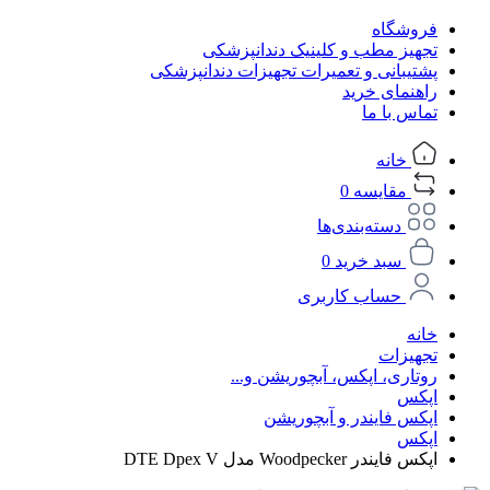
فروشگاه
تجهیز مطب و کلینیک دندانپزشکی
پشتیبانی و تعمیرات تجهیزات دندانپزشکی
راهنمای خرید
تماس با ما
خانه
مقایسه
0
دسته‌بندی‌ها
سبد خرید
0
حساب کاربری
خانه
تجهیزات
روتاری، اپکس، آبچوریشن و...
اپکس
اپکس فایندر و آبچوریشن
اپکس
اپکس فایندر Woodpecker مدل DTE Dpex V