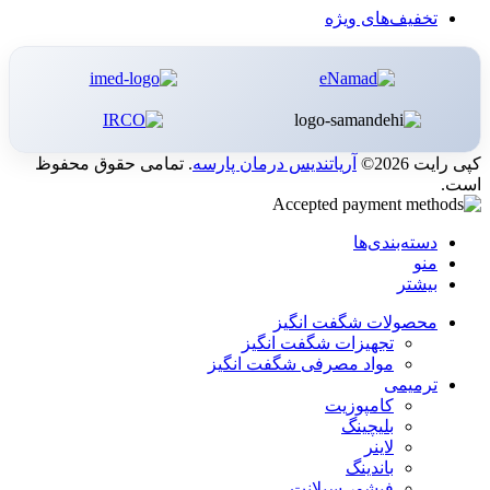
تخفیف‌های ویژه
کپی رایت 2026©
آریاتندیس درمان پارسه
. تمامی حقوق محفوظ
است.
دسته‌بندی‌ها
منو
بیشتر
محصولات شگفت انگیز
تجهیزات شگفت انگیز
مواد مصرفی شگفت انگیز
ترمیمی
کامپوزیت
بلیچینگ
لاینر
باندینگ
فیشور سیلانت