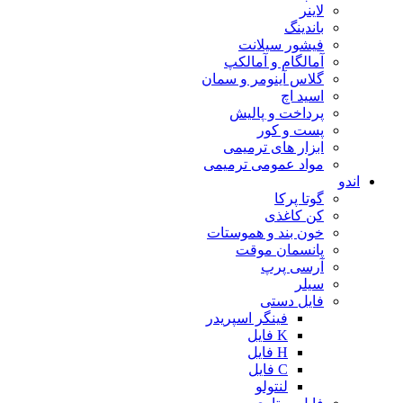
لاینر
باندینگ
فیشور سیلانت
آمالگام و آمالکپ
گلاس آینومر و سمان
اسید اچ
پرداخت و پالیش
پست و کور
ابزار های ترمیمی
مواد عمومی ترمیمی
اندو
گوتا پرکا
کن کاغذی
خون بند و هموستات
پانسمان موقت
آرسی پرپ
سیلر
فایل دستی
فینگر اسپریدر
K فایل
H فایل
C فایل
لنتولو