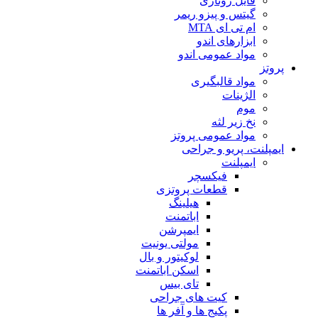
فایل روتاری
گیتس و پیزو ریمر
ام تی ای MTA
ابزارهای اندو
مواد عمومی اندو
پروتز
مواد قالبگیری
الژینات
موم
نخ زیر لثه
مواد عمومی پروتز
ایمپلنت، پریو و جراحی
ایمپلنت
فیکسچر
قطعات پروتزی
هیلینگ
اباتمنت
ایمپرشن
مولتی یونیت
لوکیتور و بال
اسکن اباتمنت
تای بیس
کیت های جراحی
پکیج ها و آفر ها