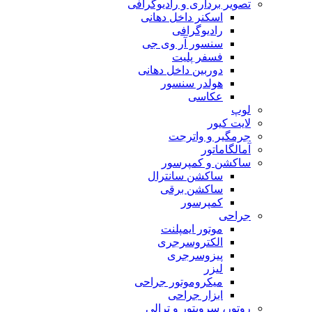
تصویر برداری و رادیوگرافی
اسکنر داخل دهانی
رادیوگرافی
سنسور آر وی جی
فسفر پلیت
دوربین داخل دهانی
هولدر سنسور
عکاسی
لوپ
لایت کیور
جرمگیر و واترجت
آمالگاماتور
ساکشن و کمپرسور
ساکشن سانترال
ساکشن برقی
کمپرسور
جراحی
موتور ایمپلنت
الکتروسرجری
پیزوسرجری
لیزر
میکروموتور جراحی
ابزار جراحی
روتور، سرویتور و ترالی