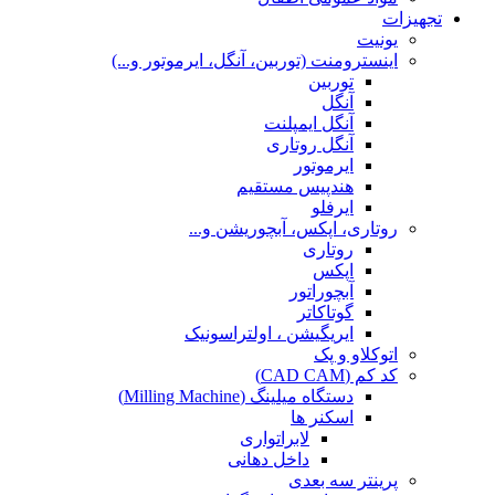
تجهیزات
یونیت
اینسترومنت (توربین، آنگل، ایرموتور و...)
توربین
آنگل
آنگل ایمپلنت
آنگل روتاری
ایرموتور
هندپیس مستقیم
ایرفلو
روتاری، اپکس، آبچوریشن و...
روتاری
اپکس
آبچوراتور
گوتاکاتر
ایریگیشن ، اولتراسونیک
اتوکلاو و پک
کد کم (CAD CAM)
دستگاه میلینگ (Milling Machine)
اسکنر ها
لابراتواری
داخل دهانی
پرینتر سه بعدی