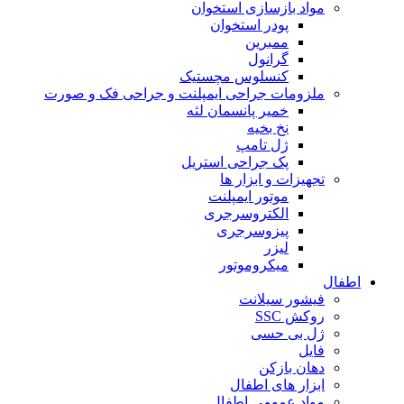
مواد بازسازی استخوان
پودر استخوان
ممبرین
گرانول
کنسلوس مچستیک
ملزومات جراحی ایمپلنت و جراحی فک و صورت
خمیر پانسمان لثه
نخ بخیه
ژل تامپ
پک جراحی استریل
تجهیزات و ابزار ها
موتور ایمپلنت
الکتروسرجری
پیزوسرجری
لیزر
میکروموتور
اطفال
فیشور سیلانت
روکش SSC
ژل بی حسی
فایل
دهان بازکن
ابزار های اطفال
مواد عمومی اطفال