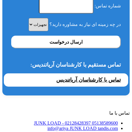
شماره تماس:
در چه زمینه ای نیاز به مشاوره دارید؟
ارسال درخواست
تماس مستقیم با کارشناسان آریاتندیس:
تماس با کارشناسان آریاتندیس
تماس با ما
JUNK LOAD
- 02128428397
05138589600
info@ariya
JUNK LOAD
tandis.com