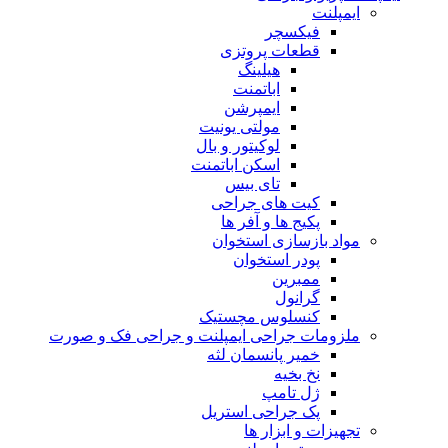
ایمپلنت
فیکسچر
قطعات پروتزی
هیلینگ
اباتمنت
ایمپرشن
مولتی یونیت
لوکیتور و بال
اسکن اباتمنت
تای بیس
کیت های جراحی
پکیج ها و آفر ها
مواد بازسازی استخوان
پودر استخوان
ممبرین
گرانول
کنسلوس مچستیک
ملزومات جراحی ایمپلنت و جراحی فک و صورت
خمیر پانسمان لثه
نخ بخیه
ژل تامپ
پک جراحی استریل
تجهیزات و ابزار ها