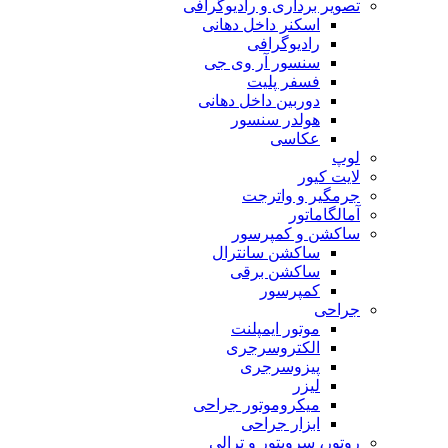
تصویر برداری و رادیوگرافی
اسکنر داخل دهانی
رادیوگرافی
سنسور آر وی جی
فسفر پلیت
دوربین داخل دهانی
هولدر سنسور
عکاسی
لوپ
لایت کیور
جرمگیر و واترجت
آمالگاماتور
ساکشن و کمپرسور
ساکشن سانترال
ساکشن برقی
کمپرسور
جراحی
موتور ایمپلنت
الکتروسرجری
پیزوسرجری
لیزر
میکروموتور جراحی
ابزار جراحی
روتور، سرویتور و ترالی