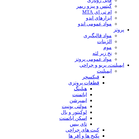
فایل روتاری
گیتس و پیزو ریمر
ام تی ای MTA
ابزارهای اندو
مواد عمومی اندو
پروتز
مواد قالبگیری
الژینات
موم
نخ زیر لثه
مواد عمومی پروتز
ایمپلنت، پریو و جراحی
ایمپلنت
فیکسچر
قطعات پروتزی
هیلینگ
اباتمنت
ایمپرشن
مولتی یونیت
لوکیتور و بال
اسکن اباتمنت
تای بیس
کیت های جراحی
پکیج ها و آفر ها