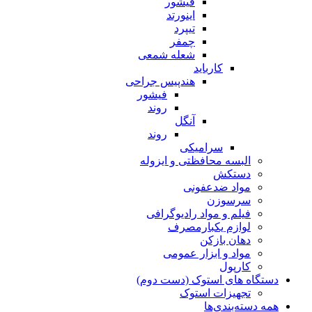
فیشور
اینورتد
تیپرد
چمفر
شعله شمعی
کارباید
هندپیس جراحی
فیشور
روند
آنگل
روند
سرامیکی
البسه محافظتی و ایزوله
دستکش
مواد ضدعفونی
سرسوزن
فیلم و مواد رادیوگرافی
لوازم یکبارمصرف
دهان بازکن
مواد و ابزار عمومی
کارپول
دستگاه های استوک (دست دوم)
تجهیزات استوک
همه دسته‌بندی‌ها