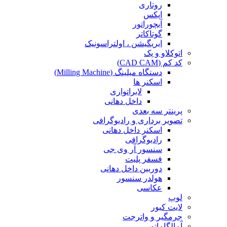
روتاری
اپکس
آبچوراتور
گوتاکاتر
ایریگیشن ، اولتراسونیک
اتوکلاو و پک
کد کم (CAD CAM)
دستگاه میلینگ (Milling Machine)
اسکنر ها
لابراتواری
داخل دهانی
پرینتر سه بعدی
تصویر برداری و رادیوگرافی
اسکنر داخل دهانی
رادیوگرافی
سنسور آر وی جی
فسفر پلیت
دوربین داخل دهانی
هولدر سنسور
عکاسی
لوپ
لایت کیور
جرمگیر و واترجت
آمالگاماتور