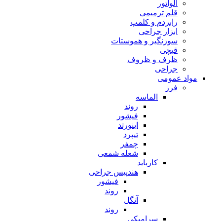
الواتور
قلم ترمیمی
رابردم و کلمپ
ابزار جراحی
سوزنگیر و هموستات
قیچی
ظرف و ظروف
جراحی
مواد عمومی
فرز
الماسه
روند
فیشور
اینورتد
تیپرد
چمفر
شعله شمعی
کارباید
هندپیس جراحی
فیشور
روند
آنگل
روند
سرامیکی