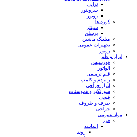
ترالی
سرویتور
روتور
کوره ها
سینتر
پرسلن
میلینگ ماشین
تجهیزات عمومی
روتور
ابزار و قلم
فورسپس
الواتور
قلم ترمیمی
رابردم و کلمپ
ابزار جراحی
سوزنگیر و هموستات
قیچی
ظرف و ظروف
جراحی
مواد عمومی
فرز
الماسه
روند