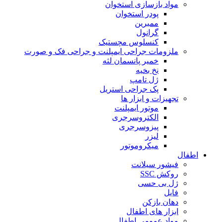
مواد بازسازی استخوان
پودر استخوان
ممبرین
گرانول
کنسلوس مچستیک
ملزومات جراحی ایمپلنت و جراحی فک و صورت
خمیر پانسمان لثه
نخ بخیه
ژل تامپ
پک جراحی استریل
تجهیزات و ابزار ها
موتور ایمپلنت
الکتروسرجری
پیزوسرجری
لیزر
میکروموتور
اطفال
فیشور سیلانت
روکش SSC
ژل بی حسی
فایل
دهان بازکن
ابزار های اطفال
مواد عمومی اطفال