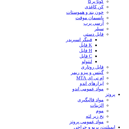
گوتا پرکا
کن کاغذی
خون بند و هموستات
پانسمان موقت
آرسی پرپ
سیلر
فایل دستی
فینگر اسپریدر
K فایل
H فایل
C فایل
لنتولو
فایل روتاری
گیتس و پیزو ریمر
ام تی ای MTA
ابزارهای اندو
مواد عمومی اندو
پروتز
مواد قالبگیری
الژینات
موم
نخ زیر لثه
مواد عمومی پروتز
ایمپلنت، پریو و جراحی