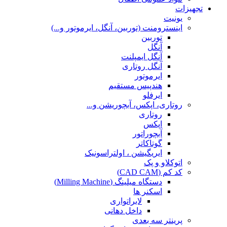
تجهیزات
یونیت
اینسترومنت (توربین، آنگل، ایرموتور و...)
توربین
آنگل
آنگل ایمپلنت
آنگل روتاری
ایرموتور
هندپیس مستقیم
ایرفلو
روتاری، اپکس، آبچوریشن و...
روتاری
اپکس
آبچوراتور
گوتاکاتر
ایریگیشن ، اولتراسونیک
اتوکلاو و پک
کد کم (CAD CAM)
دستگاه میلینگ (Milling Machine)
اسکنر ها
لابراتواری
داخل دهانی
پرینتر سه بعدی