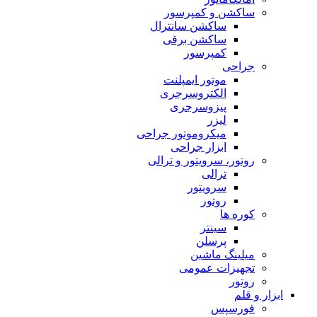
ساکشن و کمپرسور
ساکشن سانترال
ساکشن برقی
کمپرسور
جراحی
موتور ایمپلنت
الکتروسرجری
پیزوسرجری
لیزر
میکروموتور جراحی
ابزار جراحی
روتور، سرویتور و ترالی
ترالی
سرویتور
روتور
کوره ها
سینتر
پرسلن
میلینگ ماشین
تجهیزات عمومی
روتور
ابزار و قلم
فورسپس