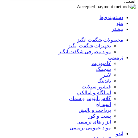
است.
دسته‌بندی‌ها
منو
بیشتر
محصولات شگفت انگیز
تجهیزات شگفت انگیز
مواد مصرفی شگفت انگیز
ترمیمی
کامپوزیت
بلیچینگ
لاینر
باندینگ
فیشور سیلانت
آمالگام و آمالکپ
گلاس آینومر و سمان
اسید اچ
پرداخت و پالیش
پست و کور
ابزار های ترمیمی
مواد عمومی ترمیمی
اندو