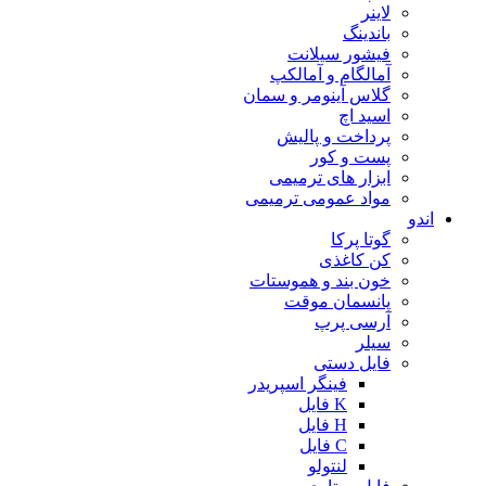
لاینر
باندینگ
فیشور سیلانت
آمالگام و آمالکپ
گلاس آینومر و سمان
اسید اچ
پرداخت و پالیش
پست و کور
ابزار های ترمیمی
مواد عمومی ترمیمی
اندو
گوتا پرکا
کن کاغذی
خون بند و هموستات
پانسمان موقت
آرسی پرپ
سیلر
فایل دستی
فینگر اسپریدر
K فایل
H فایل
C فایل
لنتولو