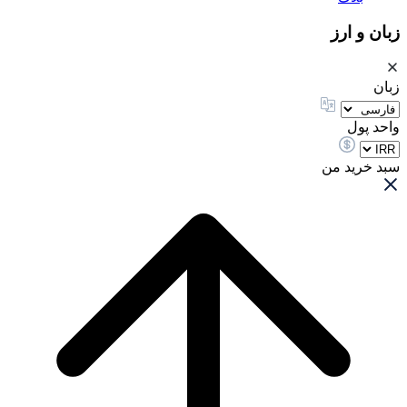
زبان و ارز
زبان
واحد پول
سبد خرید من