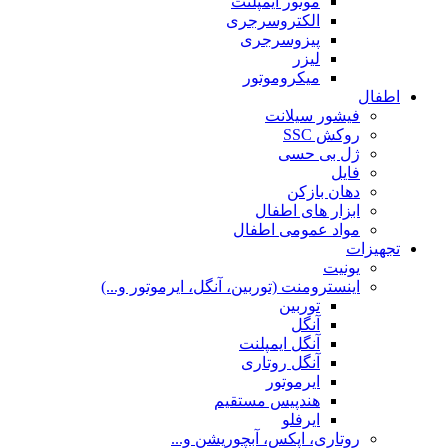
موتور ایمپلنت
الکتروسرجری
پیزوسرجری
لیزر
میکروموتور
اطفال
فیشور سیلانت
روکش SSC
ژل بی حسی
فایل
دهان بازکن
ابزار های اطفال
مواد عمومی اطفال
تجهیزات
یونیت
اینسترومنت (توربین، آنگل، ایرموتور و...)
توربین
آنگل
آنگل ایمپلنت
آنگل روتاری
ایرموتور
هندپیس مستقیم
ایرفلو
روتاری، اپکس، آبچوریشن و...