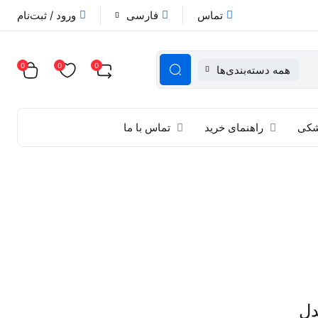
تماس
فارسی
ورود / ثبت‌نام
0
0
0
همه دسته‌بندی‌ها
زشکی
راهنمای خرید
تماس با ما
س A کوکسو coxo مدل