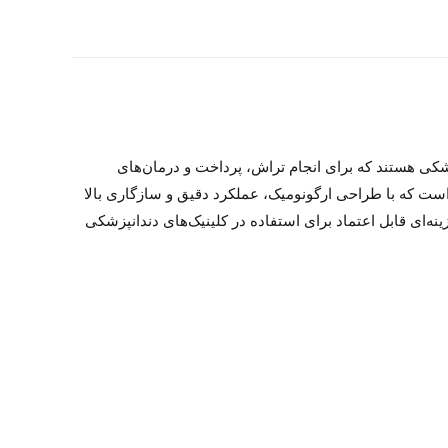
ار کاربردی در دندانپزشکی هستند که برای انجام تراش، پرداخت و درمان‌های
 در نواحی سخت‌دسترس دهان مورد استفاده قرار می‌گیرند. یکی از محصولات باکیفیت در این زمینه، آنگل ناخنکی مدل ( D1-2) است که با طراحی ارگونومیک، عملکرد دقیق و سازگاری بالا
زینه‌ای قابل اعتماد برای استفاده در کلینیک‌های دندانپزشکی