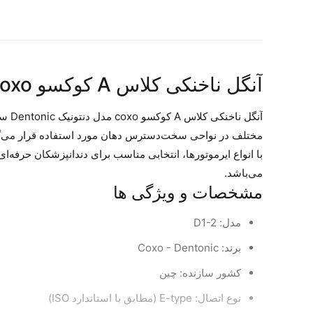
آنگل ناخنکی کلاس A کوکسو coxo مدل دنتونیک Dentonic
آنگل
با انواع ایرموتورها، انتخابی مناسب برای دندانپزشکان حرفه‌ای 
می‌باشد.
مشخصات و ویژگی ها
مدل: D1-2
برند: Coxo - Dentonic
کشور سازنده: چین
نوع اتصال: E-type (مطابق با استاندارد ISO)