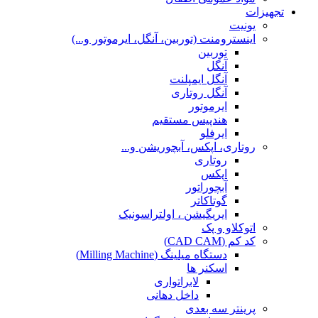
تجهیزات
یونیت
اینسترومنت (توربین، آنگل، ایرموتور و...)
توربین
آنگل
آنگل ایمپلنت
آنگل روتاری
ایرموتور
هندپیس مستقیم
ایرفلو
روتاری، اپکس، آبچوریشن و...
روتاری
اپکس
آبچوراتور
گوتاکاتر
ایریگیشن ، اولتراسونیک
اتوکلاو و پک
کد کم (CAD CAM)
دستگاه میلینگ (Milling Machine)
اسکنر ها
لابراتواری
داخل دهانی
پرینتر سه بعدی