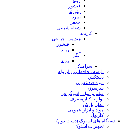
روند
فیشور
اینورتد
تیپرد
چمفر
شعله شمعی
کارباید
هندپیس جراحی
فیشور
روند
آنگل
روند
سرامیکی
البسه محافظتی و ایزوله
دستکش
مواد ضدعفونی
سرسوزن
فیلم و مواد رادیوگرافی
لوازم یکبارمصرف
دهان بازکن
مواد و ابزار عمومی
کارپول
دستگاه های استوک (دست دوم)
تجهیزات استوک