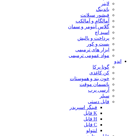
لاینر
باندینگ
فیشور سیلانت
آمالگام و آمالکپ
گلاس آینومر و سمان
اسید اچ
پرداخت و پالیش
پست و کور
ابزار های ترمیمی
مواد عمومی ترمیمی
اندو
گوتا پرکا
کن کاغذی
خون بند و هموستات
پانسمان موقت
آرسی پرپ
سیلر
فایل دستی
فینگر اسپریدر
K فایل
H فایل
C فایل
لنتولو