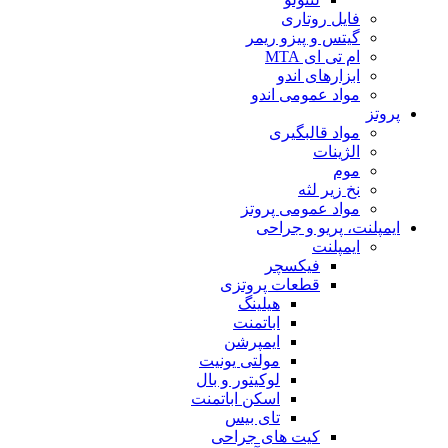
فایل روتاری
گیتس و پیزو ریمر
ام تی ای MTA
ابزارهای اندو
مواد عمومی اندو
پروتز
مواد قالبگیری
الژینات
موم
نخ زیر لثه
مواد عمومی پروتز
ایمپلنت، پریو و جراحی
ایمپلنت
فیکسچر
قطعات پروتزی
هیلینگ
اباتمنت
ایمپرشن
مولتی یونیت
لوکیتور و بال
اسکن اباتمنت
تای بیس
کیت های جراحی