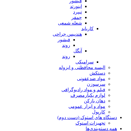
فیشور
اینورتد
تیپرد
چمفر
شعله شمعی
کارباید
هندپیس جراحی
فیشور
روند
آنگل
روند
سرامیکی
البسه محافظتی و ایزوله
دستکش
مواد ضدعفونی
سرسوزن
فیلم و مواد رادیوگرافی
لوازم یکبارمصرف
دهان بازکن
مواد و ابزار عمومی
کارپول
دستگاه های استوک (دست دوم)
تجهیزات استوک
همه دسته‌بندی‌ها