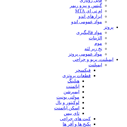
فایل روتاری
گیتس و پیزو ریمر
ام تی ای MTA
ابزارهای اندو
مواد عمومی اندو
پروتز
مواد قالبگیری
الژینات
موم
نخ زیر لثه
مواد عمومی پروتز
ایمپلنت، پریو و جراحی
ایمپلنت
فیکسچر
قطعات پروتزی
هیلینگ
اباتمنت
ایمپرشن
مولتی یونیت
لوکیتور و بال
اسکن اباتمنت
تای بیس
کیت های جراحی
پکیج ها و آفر ها