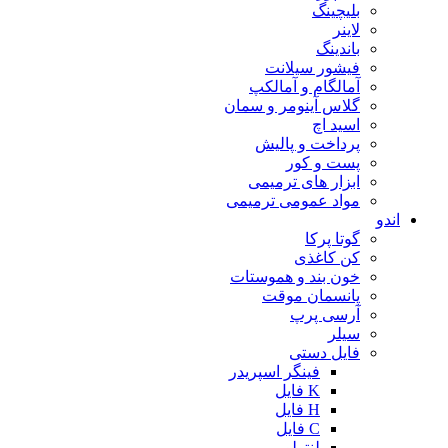
بلیچینگ
لاینر
باندینگ
فیشور سیلانت
آمالگام و آمالکپ
گلاس آینومر و سمان
اسید اچ
پرداخت و پالیش
پست و کور
ابزار های ترمیمی
مواد عمومی ترمیمی
اندو
گوتا پرکا
کن کاغذی
خون بند و هموستات
پانسمان موقت
آرسی پرپ
سیلر
فایل دستی
فینگر اسپریدر
K فایل
H فایل
C فایل
لنتولو