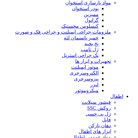
مواد بازسازی استخوان
پودر استخوان
ممبرین
گرانول
کنسلوس مچستیک
ملزومات جراحی ایمپلنت و جراحی فک و صورت
خمیر پانسمان لثه
نخ بخیه
ژل تامپ
پک جراحی استریل
تجهیزات و ابزار ها
موتور ایمپلنت
الکتروسرجری
پیزوسرجری
لیزر
میکروموتور
اطفال
فیشور سیلانت
روکش SSC
ژل بی حسی
فایل
دهان بازکن
ابزار های اطفال
مواد عمومی اطفال