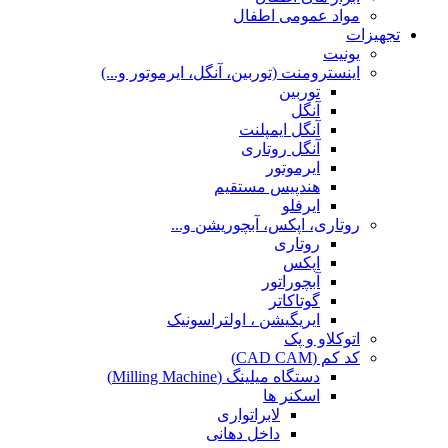
مواد عمومی اطفال
تجهیزات
یونیت
اینسترومنت (توربین، آنگل، ایرموتور و...)
توربین
آنگل
آنگل ایمپلنت
آنگل روتاری
ایرموتور
هندپیس مستقیم
ایرفلو
روتاری، اپکس، آبچوریشن و...
روتاری
اپکس
آبچوراتور
گوتاکاتر
ایریگیشن ، اولتراسونیک
اتوکلاو و پک
کد کم (CAD CAM)
دستگاه میلینگ (Milling Machine)
اسکنر ها
لابراتواری
داخل دهانی