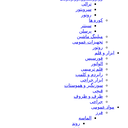
ترالی
سرویتور
روتور
کوره ها
سینتر
پرسلن
میلینگ ماشین
تجهیزات عمومی
روتور
ابزار و قلم
فورسپس
الواتور
قلم ترمیمی
رابردم و کلمپ
ابزار جراحی
سوزنگیر و هموستات
قیچی
ظرف و ظروف
جراحی
مواد عمومی
فرز
الماسه
روند