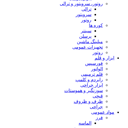
روتور، سرویتور و ترالی
ترالی
سرویتور
روتور
کوره ها
سینتر
پرسلن
میلینگ ماشین
تجهیزات عمومی
روتور
ابزار و قلم
فورسپس
الواتور
قلم ترمیمی
رابردم و کلمپ
ابزار جراحی
سوزنگیر و هموستات
قیچی
ظرف و ظروف
جراحی
مواد عمومی
فرز
الماسه