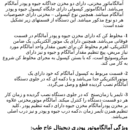
آمالگاماتور مخزنی، دارای دو مخزن جداگانه جیوه و پودر آمالگام
می‌باشد. آمالگاموتور کپسولی دارای جایگاه کپسول جیوه و پودر
آمالگام میباشد. همچنین نوع کپسولی – مخزنی دارای خصوصیات
هر دو نوع مذکور میباشد. این دستگاه از قسمتهای زیر تشکیل
شده است:
1
- مخلوط کن که دارای مخزن جیوه و پودر آمالگام در قسمت
فوقانی می‌باشد. همچنین دارای یک موتور الکتریکی، یک ضامن
الکتریکی، اهرم مخلوط کن برای تعیین مقدار واحد آمالگام مورد
نیاز مریض، پیچ تنظیم مقدار آمالگام و جیوه و نیز دارای
میکروسوئیچ است، که با بستن کپسول به مجرای مخلوط کن شروع
به کار می کند.
2
- قسمت مربوط به کپسول آمالگام که خود دارای یک
موتورالکتریکی جدا می‌باشد و با دکمه ای که در جلوی دستگاه
آمالگام نصب گردیده قطع و وصل می‌گردد.
3
- تایمر یا زمان‌سنج که در جلوی دستگاه نصب گردیده و زمان کار
هر دو قسمت دستگاه را کنترل میکند. آمالگام موتورمخزنی علاوه
بر مخزن پودرآمالگام مخزن جیوه دارای دکمه تنظیم پودر ،کلید
تنظیم همزن تایمر زمان ،دکمه درب جیوه و پودر و نیز درب اصلی
می‌باشد.
ویژگی آمالگاموتور پودری دیجیتال عاج طب: