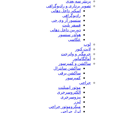
پرینتر سه بعدی
تصویر برداری و رادیوگرافی
اسکنر داخل دهانی
رادیوگرافی
سنسور آر وی جی
فسفر پلیت
دوربین داخل دهانی
هولدر سنسور
عکاسی
لوپ
لایت کیور
جرمگیر و واترجت
آمالگاماتور
ساکشن و کمپرسور
ساکشن سانترال
ساکشن برقی
کمپرسور
جراحی
موتور ایمپلنت
الکتروسرجری
پیزوسرجری
لیزر
میکروموتور جراحی
ابزار جراحی