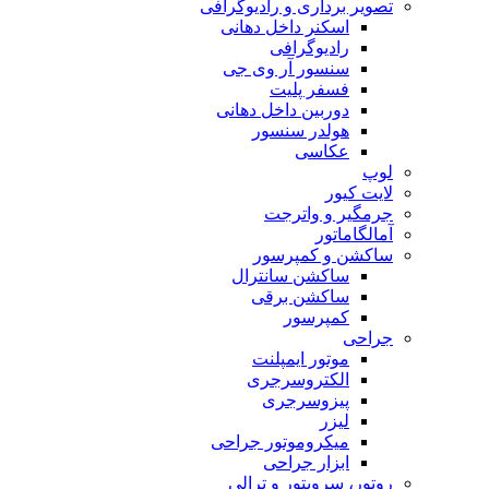
تصویر برداری و رادیوگرافی
اسکنر داخل دهانی
رادیوگرافی
سنسور آر وی جی
فسفر پلیت
دوربین داخل دهانی
هولدر سنسور
عکاسی
لوپ
لایت کیور
جرمگیر و واترجت
آمالگاماتور
ساکشن و کمپرسور
ساکشن سانترال
ساکشن برقی
کمپرسور
جراحی
موتور ایمپلنت
الکتروسرجری
پیزوسرجری
لیزر
میکروموتور جراحی
ابزار جراحی
روتور، سرویتور و ترالی