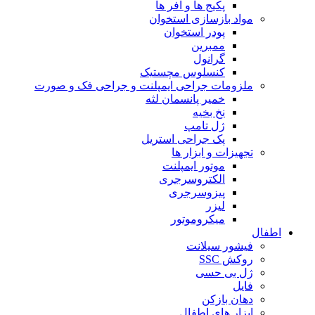
پکیج ها و آفر ها
مواد بازسازی استخوان
پودر استخوان
ممبرین
گرانول
کنسلوس مچستیک
ملزومات جراحی ایمپلنت و جراحی فک و صورت
خمیر پانسمان لثه
نخ بخیه
ژل تامپ
پک جراحی استریل
تجهیزات و ابزار ها
موتور ایمپلنت
الکتروسرجری
پیزوسرجری
لیزر
میکروموتور
اطفال
فیشور سیلانت
روکش SSC
ژل بی حسی
فایل
دهان بازکن
ابزار های اطفال