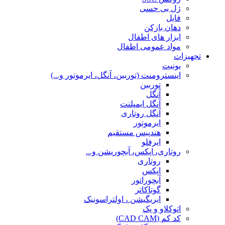
ژل بی حسی
فایل
دهان بازکن
ابزار های اطفال
مواد عمومی اطفال
تجهیزات
یونیت
اینسترومنت (توربین، آنگل، ایرموتور و...)
توربین
آنگل
آنگل ایمپلنت
آنگل روتاری
ایرموتور
هندپیس مستقیم
ایرفلو
روتاری، اپکس، آبچوریشن و...
روتاری
اپکس
آبچوراتور
گوتاکاتر
ایریگیشن ، اولتراسونیک
اتوکلاو و پک
کد کم (CAD CAM)