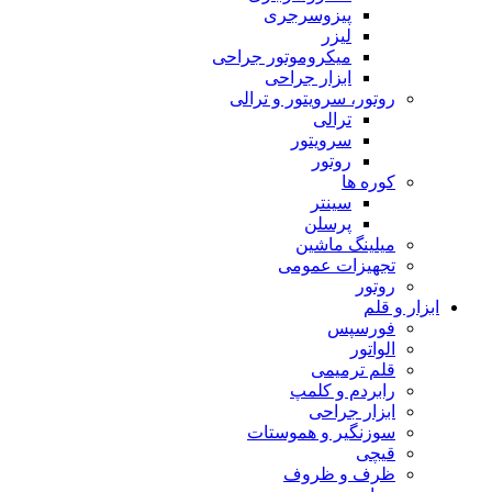
پیزوسرجری
لیزر
میکروموتور جراحی
ابزار جراحی
روتور، سرویتور و ترالی
ترالی
سرویتور
روتور
کوره ها
سینتر
پرسلن
میلینگ ماشین
تجهیزات عمومی
روتور
ابزار و قلم
فورسپس
الواتور
قلم ترمیمی
رابردم و کلمپ
ابزار جراحی
سوزنگیر و هموستات
قیچی
ظرف و ظروف