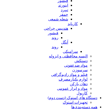
فیشور
اینورتد
تیپرد
چمفر
شعله شمعی
کارباید
هندپیس جراحی
فیشور
روند
آنگل
روند
سرامیکی
البسه محافظتی و ایزوله
دستکش
مواد ضدعفونی
سرسوزن
فیلم و مواد رادیوگرافی
لوازم یکبارمصرف
دهان بازکن
مواد و ابزار عمومی
کارپول
دستگاه های استوک (دست دوم)
تجهیزات استوک
همه دسته‌بندی‌ها