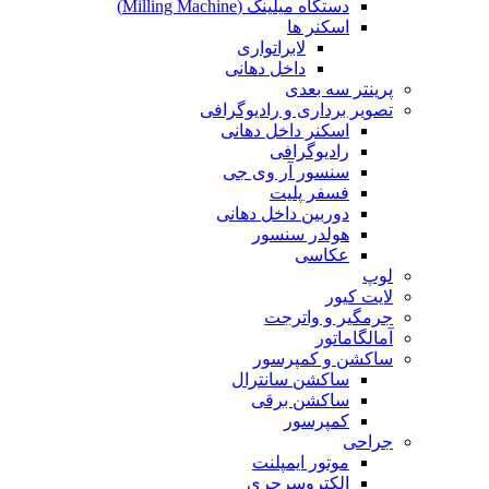
دستگاه میلینگ (Milling Machine)
اسکنر ها
لابراتواری
داخل دهانی
پرینتر سه بعدی
تصویر برداری و رادیوگرافی
اسکنر داخل دهانی
رادیوگرافی
سنسور آر وی جی
فسفر پلیت
دوربین داخل دهانی
هولدر سنسور
عکاسی
لوپ
لایت کیور
جرمگیر و واترجت
آمالگاماتور
ساکشن و کمپرسور
ساکشن سانترال
ساکشن برقی
کمپرسور
جراحی
موتور ایمپلنت
الکتروسرجری