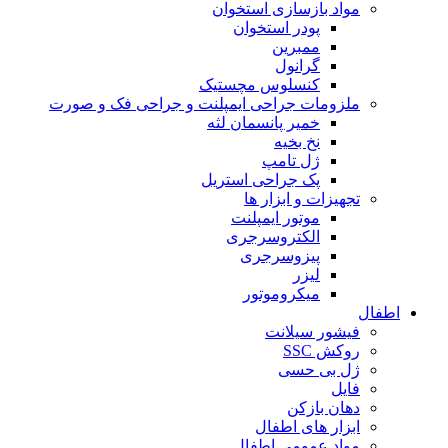
مواد بازسازی استخوان
پودر استخوان
ممبرین
گرانول
کنسلوس مچستیک
ملزومات جراحی ایمپلنت و جراحی فک و صورت
خمیر پانسمان لثه
نخ بخیه
ژل تامپ
پک جراحی استریل
تجهیزات و ابزار ها
موتور ایمپلنت
الکتروسرجری
پیزوسرجری
لیزر
میکروموتور
اطفال
فیشور سیلانت
روکش SSC
ژل بی حسی
فایل
دهان بازکن
ابزار های اطفال
مواد عمومی اطفال