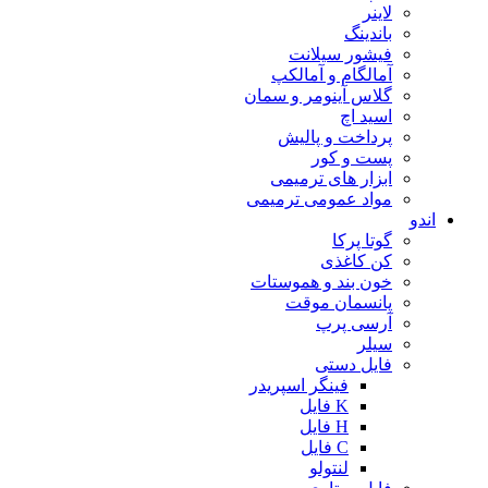
لاینر
باندینگ
فیشور سیلانت
آمالگام و آمالکپ
گلاس آینومر و سمان
اسید اچ
پرداخت و پالیش
پست و کور
ابزار های ترمیمی
مواد عمومی ترمیمی
اندو
گوتا پرکا
کن کاغذی
خون بند و هموستات
پانسمان موقت
آرسی پرپ
سیلر
فایل دستی
فینگر اسپریدر
K فایل
H فایل
C فایل
لنتولو