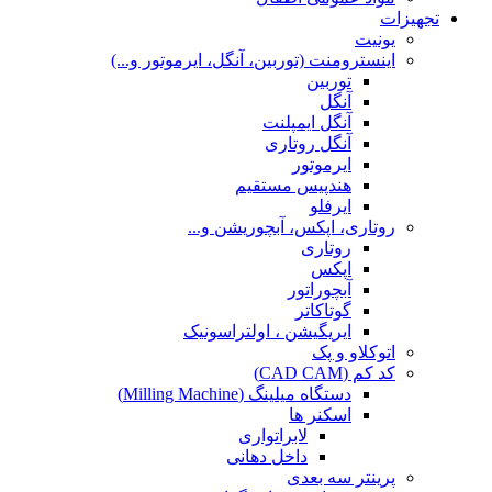
تجهیزات
یونیت
اینسترومنت (توربین، آنگل، ایرموتور و...)
توربین
آنگل
آنگل ایمپلنت
آنگل روتاری
ایرموتور
هندپیس مستقیم
ایرفلو
روتاری، اپکس، آبچوریشن و...
روتاری
اپکس
آبچوراتور
گوتاکاتر
ایریگیشن ، اولتراسونیک
اتوکلاو و پک
کد کم (CAD CAM)
دستگاه میلینگ (Milling Machine)
اسکنر ها
لابراتواری
داخل دهانی
پرینتر سه بعدی