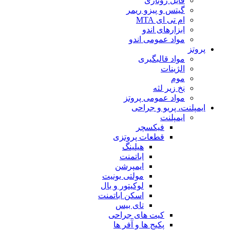
فایل روتاری
گیتس و پیزو ریمر
ام تی ای MTA
ابزارهای اندو
مواد عمومی اندو
پروتز
مواد قالبگیری
الژینات
موم
نخ زیر لثه
مواد عمومی پروتز
ایمپلنت، پریو و جراحی
ایمپلنت
فیکسچر
قطعات پروتزی
هیلینگ
اباتمنت
ایمپرشن
مولتی یونیت
لوکیتور و بال
اسکن اباتمنت
تای بیس
کیت های جراحی
پکیج ها و آفر ها