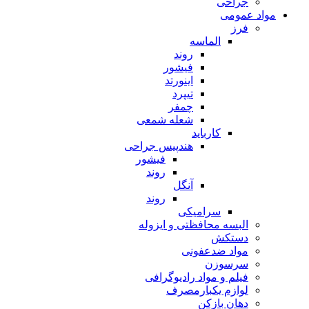
جراحی
مواد عمومی
فرز
الماسه
روند
فیشور
اینورتد
تیپرد
چمفر
شعله شمعی
کارباید
هندپیس جراحی
فیشور
روند
آنگل
روند
سرامیکی
البسه محافظتی و ایزوله
دستکش
مواد ضدعفونی
سرسوزن
فیلم و مواد رادیوگرافی
لوازم یکبارمصرف
دهان بازکن