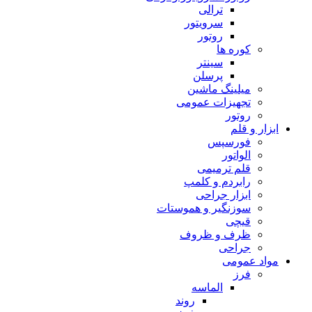
ترالی
سرویتور
روتور
کوره ها
سینتر
پرسلن
میلینگ ماشین
تجهیزات عمومی
روتور
ابزار و قلم
فورسپس
الواتور
قلم ترمیمی
رابردم و کلمپ
ابزار جراحی
سوزنگیر و هموستات
قیچی
ظرف و ظروف
جراحی
مواد عمومی
فرز
الماسه
روند