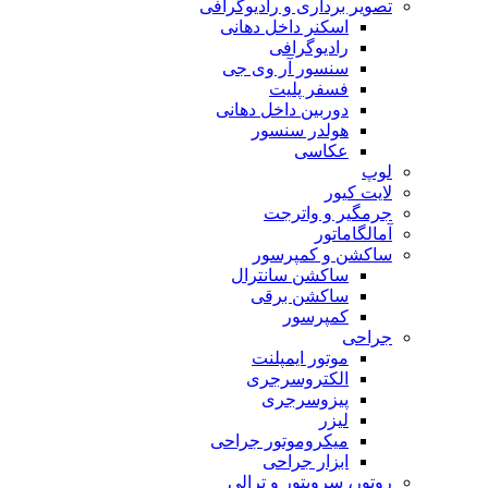
تصویر برداری و رادیوگرافی
اسکنر داخل دهانی
رادیوگرافی
سنسور آر وی جی
فسفر پلیت
دوربین داخل دهانی
هولدر سنسور
عکاسی
لوپ
لایت کیور
جرمگیر و واترجت
آمالگاماتور
ساکشن و کمپرسور
ساکشن سانترال
ساکشن برقی
کمپرسور
جراحی
موتور ایمپلنت
الکتروسرجری
پیزوسرجری
لیزر
میکروموتور جراحی
ابزار جراحی
روتور، سرویتور و ترالی