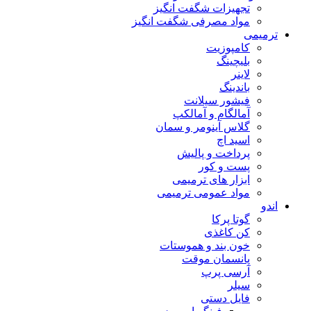
تجهیزات شگفت انگیز
مواد مصرفی شگفت انگیز
ترمیمی
کامپوزیت
بلیچینگ
لاینر
باندینگ
فیشور سیلانت
آمالگام و آمالکپ
گلاس آینومر و سمان
اسید اچ
پرداخت و پالیش
پست و کور
ابزار های ترمیمی
مواد عمومی ترمیمی
اندو
گوتا پرکا
کن کاغذی
خون بند و هموستات
پانسمان موقت
آرسی پرپ
سیلر
فایل دستی