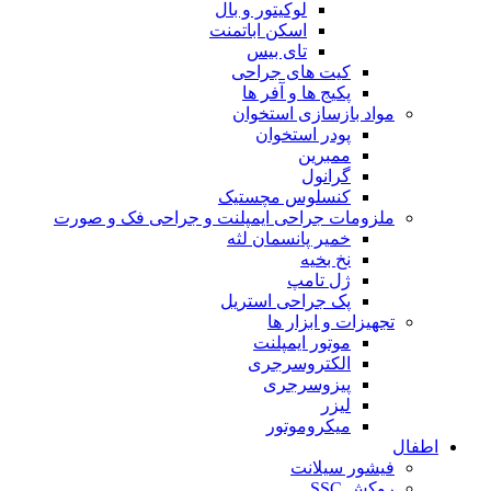
لوکیتور و بال
اسکن اباتمنت
تای بیس
کیت های جراحی
پکیج ها و آفر ها
مواد بازسازی استخوان
پودر استخوان
ممبرین
گرانول
کنسلوس مچستیک
ملزومات جراحی ایمپلنت و جراحی فک و صورت
خمیر پانسمان لثه
نخ بخیه
ژل تامپ
پک جراحی استریل
تجهیزات و ابزار ها
موتور ایمپلنت
الکتروسرجری
پیزوسرجری
لیزر
میکروموتور
اطفال
فیشور سیلانت
روکش SSC