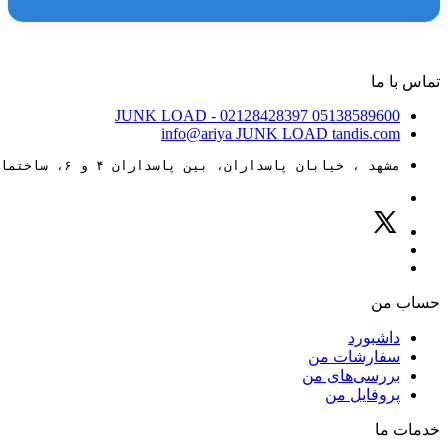
تماس با ما
JUNK LOAD
- 02128428397
05138589600
info@ariya
JUNK LOAD
tandis.com
مشهد ، خیابان پاسداران، بین پاسداران ۴ و ۶، ساختمان ۸۸
حساب من
داشبورد
سفارشات من
بررسی‌های من
پروفایل من
خدمات ما