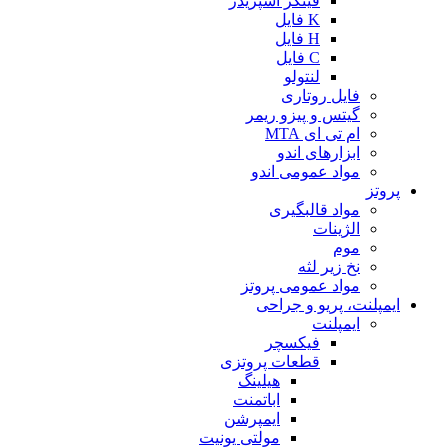
فینگر اسپریدر
K فایل
H فایل
C فایل
لنتولو
فایل روتاری
گیتس و پیزو ریمر
ام تی ای MTA
ابزارهای اندو
مواد عمومی اندو
پروتز
مواد قالبگیری
الژینات
موم
نخ زیر لثه
مواد عمومی پروتز
ایمپلنت، پریو و جراحی
ایمپلنت
فیکسچر
قطعات پروتزی
هیلینگ
اباتمنت
ایمپرشن
مولتی یونیت