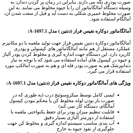
صورت پودری نگه می دارند. بنابراین در زمان پر کردن دندان; به
وسیله دستگاه آمالگاماتور آن را با جیوه مخلوط می نمایند. به این
صورت مخلوط خمیری شکلی به دست آید و قبل از سفت شدن آن،
آمالگام استفاده شود.
آمالگاماتور دوکاره نفیس فراز (دنتین ) مدل
A-1697.1
:
آمالگاماتور دوکاره دنتین نفیس فراز جهت تولید ملغمه با دو مکانیزم
عملکرد مستقل از هم مانند آمالگاماتور های کپسولی و پودری
کاربرد دارد. این دستگاه جهت اندازه گیری و مخلوط کردن پودر آلیاژ
و جیوه در کپسول های آماده استفاده می شود که با توجه به نیاز
دندانپزشک هم به صورت پودر فله ای و هم به صورت آمالکپ مورد
استفاده قرار می گیرد.
ویژگی های
آمالگاماتور دوکاره نفیس فراز (دنتین) مدل
A-1697.1
:
ایمنی کامل توسط میکروسوئیج درب (به طوری که در
صورت باز بودن لوله مخلوط کن یا محکم نبودن کپسول
آمالگام، دستگاه کار نمی کند)
قابلیت تنظیم میزان پودر برای حفظ یکنواختی ملغمه با
استفاده از دوزمتر آلیاژی بسیار دقیق
آب بندی مناسب سیستم اندازه گیری و مخلوط کن جهت
جلوگیری از نفوذ جیوه به خارج