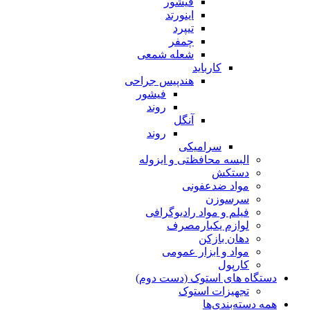
فیشور
اینورتد
تیپرد
چمفر
شعله شمعی
کارباید
هندپیس جراحی
فیشور
روند
آنگل
روند
سرامیکی
البسه محافظتی و ایزوله
دستکش
مواد ضدعفونی
سرسوزن
فیلم و مواد رادیوگرافی
لوازم یکبارمصرف
دهان بازکن
مواد و ابزار عمومی
کارپول
دستگاه های استوک (دست دوم)
تجهیزات استوک
همه دسته‌بندی‌ها