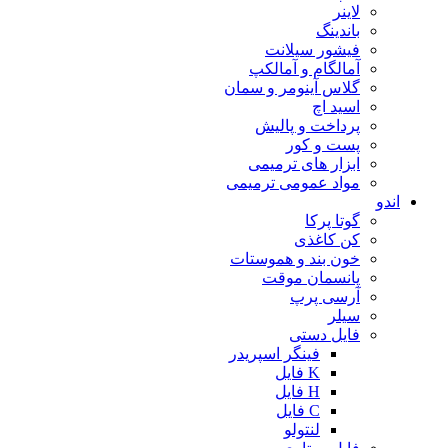
لاینر
باندینگ
فیشور سیلانت
آمالگام و آمالکپ
گلاس آینومر و سمان
اسید اچ
پرداخت و پالیش
پست و کور
ابزار های ترمیمی
مواد عمومی ترمیمی
اندو
گوتا پرکا
کن کاغذی
خون بند و هموستات
پانسمان موقت
آرسی پرپ
سیلر
فایل دستی
فینگر اسپریدر
K فایل
H فایل
C فایل
لنتولو