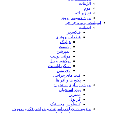
الژینات
موم
نخ زیر لثه
مواد عمومی پروتز
ایمپلنت، پریو و جراحی
ایمپلنت
فیکسچر
قطعات پروتزی
هیلینگ
اباتمنت
ایمپرشن
مولتی یونیت
لوکیتور و بال
اسکن اباتمنت
تای بیس
کیت های جراحی
پکیج ها و آفر ها
مواد بازسازی استخوان
پودر استخوان
ممبرین
گرانول
کنسلوس مچستیک
ملزومات جراحی ایمپلنت و جراحی فک و صورت