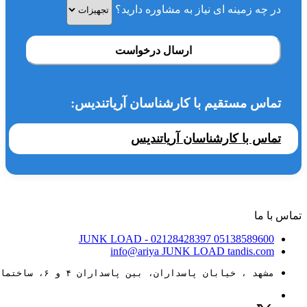
در چه زمینه ای نیاز به مشاوره دارید؟
ارسال درخواست
تماس مستقیم با کارشناسان آریاتندیس:
تماس با کارشناسان آریاتندیس
تماس با ما
JUNK LOAD
- 02128428397
05138589600
info@ariya
JUNK LOAD
tandis.com
مشهد ، خیابان پاسداران، بین پاسداران ۴ و ۶، ساختمان ۸۸