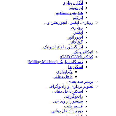
آنگل روتاری
ایرموتور
هندپیس مستقیم
ایرفلو
روتاری، اپکس، آبچوریشن و...
روتاری
اپکس
آبچوراتور
گوتاکاتر
ایریگیشن ، اولتراسونیک
اتوکلاو و پک
کد کم (CAD CAM)
دستگاه میلینگ (Milling Machine)
اسکنر ها
لابراتواری
داخل دهانی
پرینتر سه بعدی
تصویر برداری و رادیوگرافی
اسکنر داخل دهانی
رادیوگرافی
سنسور آر وی جی
فسفر پلیت
دوربین داخل دهانی
هولدر سنسور