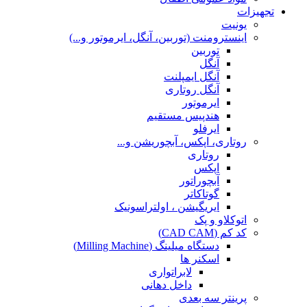
تجهیزات
یونیت
اینسترومنت (توربین، آنگل، ایرموتور و...)
توربین
آنگل
آنگل ایمپلنت
آنگل روتاری
ایرموتور
هندپیس مستقیم
ایرفلو
روتاری، اپکس، آبچوریشن و...
روتاری
اپکس
آبچوراتور
گوتاکاتر
ایریگیشن ، اولتراسونیک
اتوکلاو و پک
کد کم (CAD CAM)
دستگاه میلینگ (Milling Machine)
اسکنر ها
لابراتواری
داخل دهانی
پرینتر سه بعدی