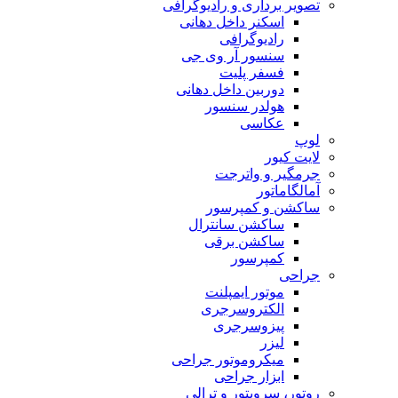
تصویر برداری و رادیوگرافی
اسکنر داخل دهانی
رادیوگرافی
سنسور آر وی جی
فسفر پلیت
دوربین داخل دهانی
هولدر سنسور
عکاسی
لوپ
لایت کیور
جرمگیر و واترجت
آمالگاماتور
ساکشن و کمپرسور
ساکشن سانترال
ساکشن برقی
کمپرسور
جراحی
موتور ایمپلنت
الکتروسرجری
پیزوسرجری
لیزر
میکروموتور جراحی
ابزار جراحی
روتور، سرویتور و ترالی