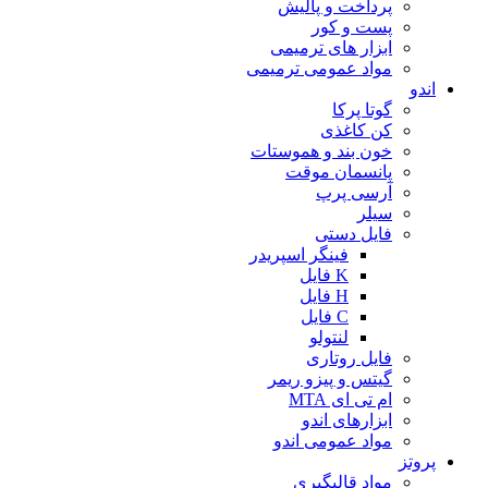
پرداخت و پالیش
پست و کور
ابزار های ترمیمی
مواد عمومی ترمیمی
اندو
گوتا پرکا
کن کاغذی
خون بند و هموستات
پانسمان موقت
آرسی پرپ
سیلر
فایل دستی
فینگر اسپریدر
K فایل
H فایل
C فایل
لنتولو
فایل روتاری
گیتس و پیزو ریمر
ام تی ای MTA
ابزارهای اندو
مواد عمومی اندو
پروتز
مواد قالبگیری