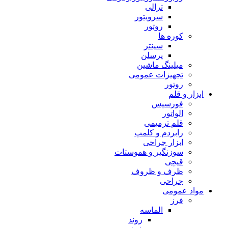
ترالی
سرویتور
روتور
کوره ها
سینتر
پرسلن
میلینگ ماشین
تجهیزات عمومی
روتور
ابزار و قلم
فورسپس
الواتور
قلم ترمیمی
رابردم و کلمپ
ابزار جراحی
سوزنگیر و هموستات
قیچی
ظرف و ظروف
جراحی
مواد عمومی
فرز
الماسه
روند