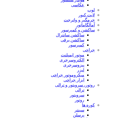
عکاسی
لوپ
لایت کیور
جرمگیر و واترجت
آمالگاماتور
ساکشن و کمپرسور
ساکشن سانترال
ساکشن برقی
کمپرسور
جراحی
موتور ایمپلنت
الکتروسرجری
پیزوسرجری
لیزر
میکروموتور جراحی
ابزار جراحی
روتور، سرویتور و ترالی
ترالی
سرویتور
روتور
کوره ها
سینتر
پرسلن