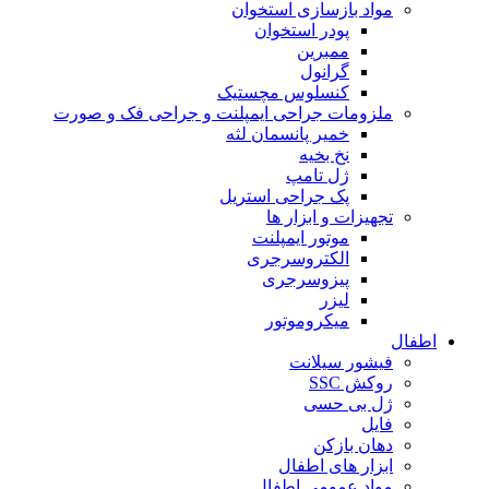
مواد بازسازی استخوان
پودر استخوان
ممبرین
گرانول
کنسلوس مچستیک
ملزومات جراحی ایمپلنت و جراحی فک و صورت
خمیر پانسمان لثه
نخ بخیه
ژل تامپ
پک جراحی استریل
تجهیزات و ابزار ها
موتور ایمپلنت
الکتروسرجری
پیزوسرجری
لیزر
میکروموتور
اطفال
فیشور سیلانت
روکش SSC
ژل بی حسی
فایل
دهان بازکن
ابزار های اطفال
مواد عمومی اطفال