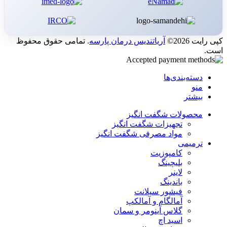
کپی رایت 2026©
آریاتندیس درمان پارسه
. تمامی حقوق محفوظ
است.
دسته‌بندی‌ها
منو
بیشتر
محصولات شگفت انگیز
تجهیزات شگفت انگیز
مواد مصرفی شگفت انگیز
ترمیمی
کامپوزیت
بلیچینگ
لاینر
باندینگ
فیشور سیلانت
آمالگام و آمالکپ
گلاس آینومر و سمان
اسید اچ