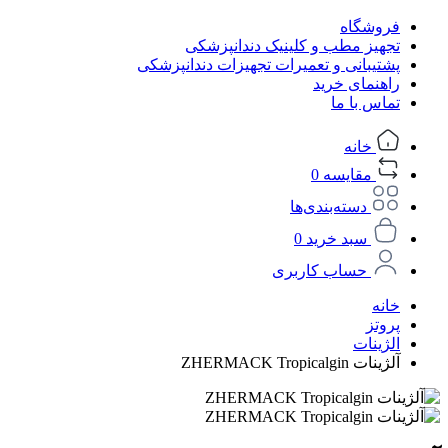
فروشگاه
تجهیز مطب و کلینیک دندانپزشکی
پشتیبانی و تعمیرات تجهیزات دندانپزشکی
راهنمای خرید
تماس با ما
خانه
مقایسه
0
دسته‌بندی‌ها
سبد خرید
0
حساب کاربری
خانه
پروتز
الژینات
آلژینات ZHERMACK Tropicalgin