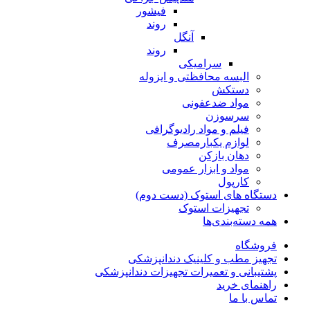
فیشور
روند
آنگل
روند
سرامیکی
البسه محافظتی و ایزوله
دستکش
مواد ضدعفونی
سرسوزن
فیلم و مواد رادیوگرافی
لوازم یکبارمصرف
دهان بازکن
مواد و ابزار عمومی
کارپول
دستگاه های استوک (دست دوم)
تجهیزات استوک
همه دسته‌بندی‌ها
فروشگاه
تجهیز مطب و کلینیک دندانپزشکی
پشتیبانی و تعمیرات تجهیزات دندانپزشکی
راهنمای خرید
تماس با ما