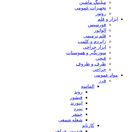
میلینگ ماشین
تجهیزات عمومی
روتور
ابزار و قلم
فورسپس
الواتور
قلم ترمیمی
رابردم و کلمپ
ابزار جراحی
سوزنگیر و هموستات
قیچی
ظرف و ظروف
جراحی
مواد عمومی
فرز
الماسه
روند
فیشور
اینورتد
تیپرد
چمفر
شعله شمعی
کارباید
هندپیس جراحی