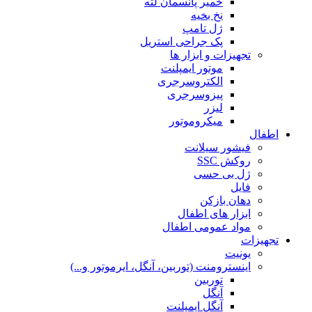
خمیر پانسمان لثه
نخ بخیه
ژل تامپ
پک جراحی استریل
تجهیزات و ابزار ها
موتور ایمپلنت
الکتروسرجری
پیزوسرجری
لیزر
میکروموتور
اطفال
فیشور سیلانت
روکش SSC
ژل بی حسی
فایل
دهان بازکن
ابزار های اطفال
مواد عمومی اطفال
تجهیزات
یونیت
اینسترومنت (توربین، آنگل، ایرموتور و...)
توربین
آنگل
آنگل ایمپلنت