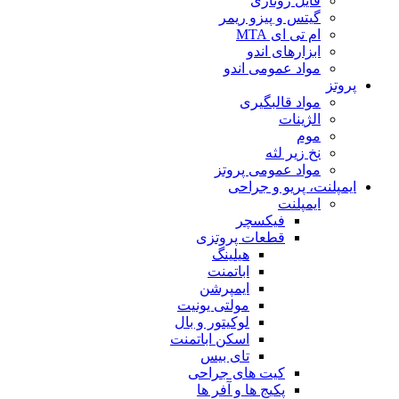
فایل روتاری
گیتس و پیزو ریمر
ام تی ای MTA
ابزارهای اندو
مواد عمومی اندو
پروتز
مواد قالبگیری
الژینات
موم
نخ زیر لثه
مواد عمومی پروتز
ایمپلنت، پریو و جراحی
ایمپلنت
فیکسچر
قطعات پروتزی
هیلینگ
اباتمنت
ایمپرشن
مولتی یونیت
لوکیتور و بال
اسکن اباتمنت
تای بیس
کیت های جراحی
پکیج ها و آفر ها