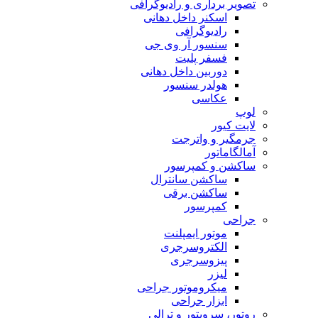
تصویر برداری و رادیوگرافی
اسکنر داخل دهانی
رادیوگرافی
سنسور آر وی جی
فسفر پلیت
دوربین داخل دهانی
هولدر سنسور
عکاسی
لوپ
لایت کیور
جرمگیر و واترجت
آمالگاماتور
ساکشن و کمپرسور
ساکشن سانترال
ساکشن برقی
کمپرسور
جراحی
موتور ایمپلنت
الکتروسرجری
پیزوسرجری
لیزر
میکروموتور جراحی
ابزار جراحی
روتور، سرویتور و ترالی