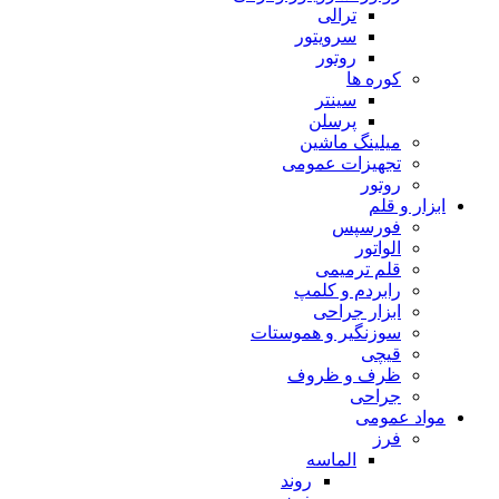
ترالی
سرویتور
روتور
کوره ها
سینتر
پرسلن
میلینگ ماشین
تجهیزات عمومی
روتور
ابزار و قلم
فورسپس
الواتور
قلم ترمیمی
رابردم و کلمپ
ابزار جراحی
سوزنگیر و هموستات
قیچی
ظرف و ظروف
جراحی
مواد عمومی
فرز
الماسه
روند