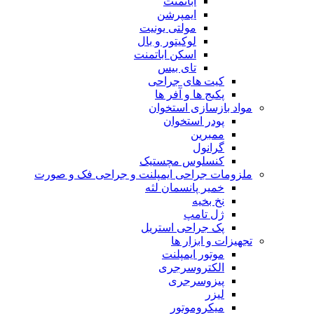
اباتمنت
ایمپرشن
مولتی یونیت
لوکیتور و بال
اسکن اباتمنت
تای بیس
کیت های جراحی
پکیج ها و آفر ها
مواد بازسازی استخوان
پودر استخوان
ممبرین
گرانول
کنسلوس مچستیک
ملزومات جراحی ایمپلنت و جراحی فک و صورت
خمیر پانسمان لثه
نخ بخیه
ژل تامپ
پک جراحی استریل
تجهیزات و ابزار ها
موتور ایمپلنت
الکتروسرجری
پیزوسرجری
لیزر
میکروموتور