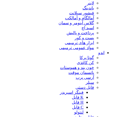
لاینر
باندینگ
فیشور سیلانت
آمالگام و آمالکپ
گلاس آینومر و سمان
اسید اچ
پرداخت و پالیش
پست و کور
ابزار های ترمیمی
مواد عمومی ترمیمی
اندو
گوتا پرکا
کن کاغذی
خون بند و هموستات
پانسمان موقت
آرسی پرپ
سیلر
فایل دستی
فینگر اسپریدر
K فایل
H فایل
C فایل
لنتولو