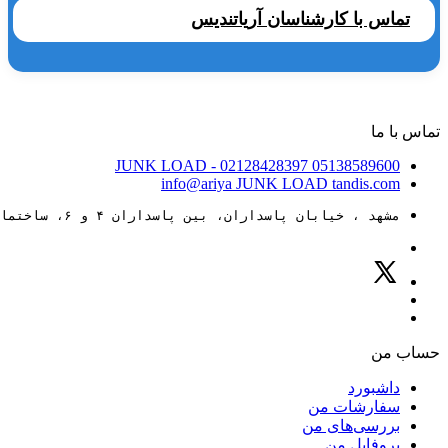
تماس با کارشناسان آریاتندیس
تماس با ما
JUNK LOAD
- 02128428397
05138589600
info@ariya
JUNK LOAD
tandis.com
مشهد ، خیابان پاسداران، بین پاسداران ۴ و ۶، ساختمان ۸۸
حساب من
داشبورد
سفارشات من
بررسی‌های من
پروفایل من