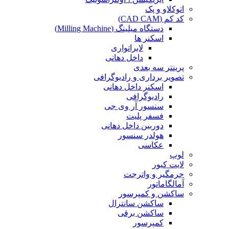
اتوکلاو و پک
کد کم (CAD CAM)
دستگاه میلینگ (Milling Machine)
اسکنر ها
لابراتواری
داخل دهانی
پرینتر سه بعدی
تصویر برداری و رادیوگرافی
اسکنر داخل دهانی
رادیوگرافی
سنسور آر وی جی
فسفر پلیت
دوربین داخل دهانی
هولدر سنسور
عکاسی
لوپ
لایت کیور
جرمگیر و واترجت
آمالگاماتور
ساکشن و کمپرسور
ساکشن سانترال
ساکشن برقی
کمپرسور