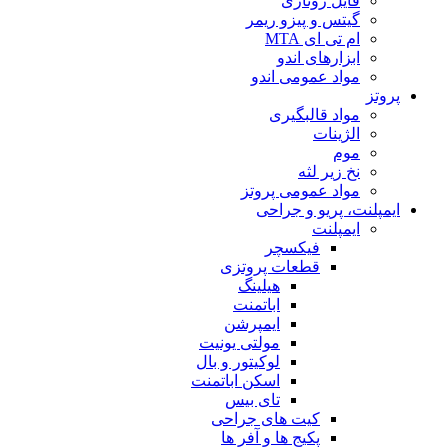
فایل روتاری
گیتس و پیزو ریمر
ام تی ای MTA
ابزارهای اندو
مواد عمومی اندو
پروتز
مواد قالبگیری
الژینات
موم
نخ زیر لثه
مواد عمومی پروتز
ایمپلنت، پریو و جراحی
ایمپلنت
فیکسچر
قطعات پروتزی
هیلینگ
اباتمنت
ایمپرشن
مولتی یونیت
لوکیتور و بال
اسکن اباتمنت
تای بیس
کیت های جراحی
پکیج ها و آفر ها