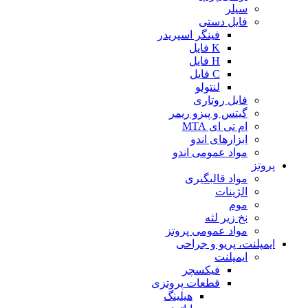
سیلر
فایل دستی
فینگر اسپریدر
K فایل
H فایل
C فایل
لنتولو
فایل روتاری
گیتس و پیزو ریمر
ام تی ای MTA
ابزارهای اندو
مواد عمومی اندو
پروتز
مواد قالبگیری
الژینات
موم
نخ زیر لثه
مواد عمومی پروتز
ایمپلنت، پریو و جراحی
ایمپلنت
فیکسچر
قطعات پروتزی
هیلینگ