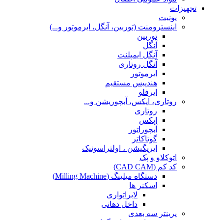
تجهیزات
یونیت
اینسترومنت (توربین، آنگل، ایرموتور و...)
توربین
آنگل
آنگل ایمپلنت
آنگل روتاری
ایرموتور
هندپیس مستقیم
ایرفلو
روتاری، اپکس، آبچوریشن و...
روتاری
اپکس
آبچوراتور
گوتاکاتر
ایریگیشن ، اولتراسونیک
اتوکلاو و پک
کد کم (CAD CAM)
دستگاه میلینگ (Milling Machine)
اسکنر ها
لابراتواری
داخل دهانی
پرینتر سه بعدی