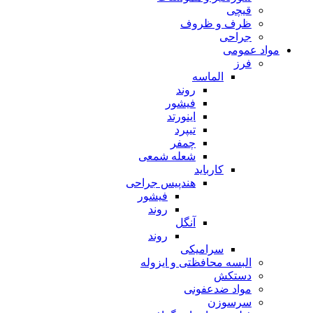
قیچی
ظرف و ظروف
جراحی
مواد عمومی
فرز
الماسه
روند
فیشور
اینورتد
تیپرد
چمفر
شعله شمعی
کارباید
هندپیس جراحی
فیشور
روند
آنگل
روند
سرامیکی
البسه محافظتی و ایزوله
دستکش
مواد ضدعفونی
سرسوزن