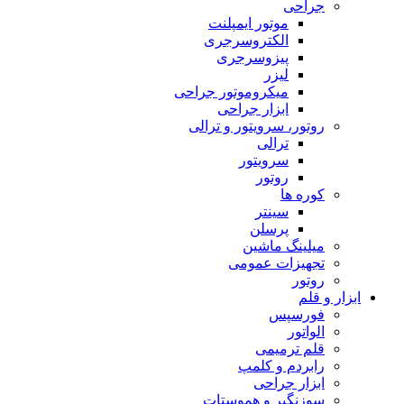
جراحی
موتور ایمپلنت
الکتروسرجری
پیزوسرجری
لیزر
میکروموتور جراحی
ابزار جراحی
روتور، سرویتور و ترالی
ترالی
سرویتور
روتور
کوره ها
سینتر
پرسلن
میلینگ ماشین
تجهیزات عمومی
روتور
ابزار و قلم
فورسپس
الواتور
قلم ترمیمی
رابردم و کلمپ
ابزار جراحی
سوزنگیر و هموستات