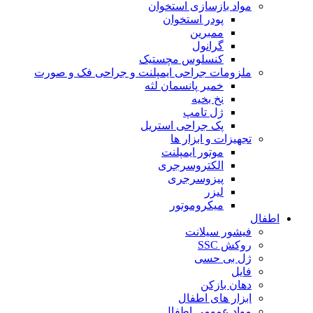
مواد بازسازی استخوان
پودر استخوان
ممبرین
گرانول
کنسلوس مچستیک
ملزومات جراحی ایمپلنت و جراحی فک و صورت
خمیر پانسمان لثه
نخ بخیه
ژل تامپ
پک جراحی استریل
تجهیزات و ابزار ها
موتور ایمپلنت
الکتروسرجری
پیزوسرجری
لیزر
میکروموتور
اطفال
فیشور سیلانت
روکش SSC
ژل بی حسی
فایل
دهان بازکن
ابزار های اطفال
مواد عمومی اطفال