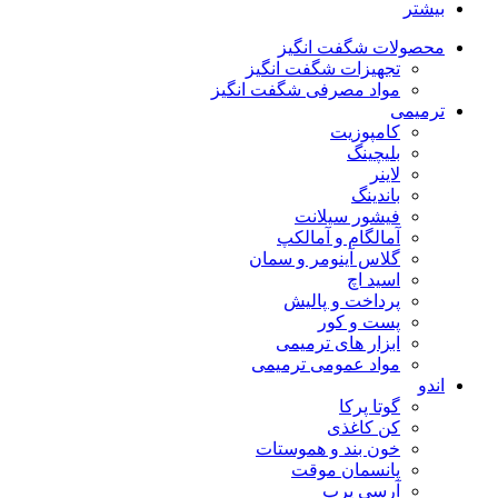
بیشتر
محصولات شگفت انگیز
تجهیزات شگفت انگیز
مواد مصرفی شگفت انگیز
ترمیمی
کامپوزیت
بلیچینگ
لاینر
باندینگ
فیشور سیلانت
آمالگام و آمالکپ
گلاس آینومر و سمان
اسید اچ
پرداخت و پالیش
پست و کور
ابزار های ترمیمی
مواد عمومی ترمیمی
اندو
گوتا پرکا
کن کاغذی
خون بند و هموستات
پانسمان موقت
آرسی پرپ