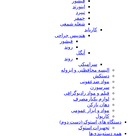
فیشور
اینورتد
تیپرد
چمفر
شعله شمعی
کارباید
هندپیس جراحی
فیشور
روند
آنگل
روند
سرامیکی
البسه محافظتی و ایزوله
دستکش
مواد ضدعفونی
سرسوزن
فیلم و مواد رادیوگرافی
لوازم یکبارمصرف
دهان بازکن
مواد و ابزار عمومی
کارپول
دستگاه های استوک (دست دوم)
تجهیزات استوک
همه دسته‌بندی‌ها