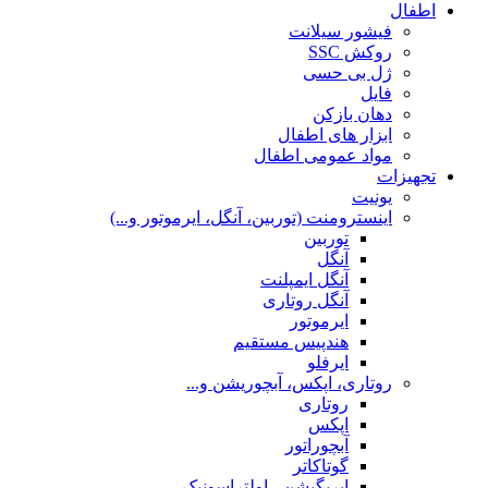
اطفال
فیشور سیلانت
روکش SSC
ژل بی حسی
فایل
دهان بازکن
ابزار های اطفال
مواد عمومی اطفال
تجهیزات
یونیت
اینسترومنت (توربین، آنگل، ایرموتور و...)
توربین
آنگل
آنگل ایمپلنت
آنگل روتاری
ایرموتور
هندپیس مستقیم
ایرفلو
روتاری، اپکس، آبچوریشن و...
روتاری
اپکس
آبچوراتور
گوتاکاتر
ایریگیشن ، اولتراسونیک