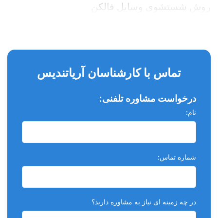
روش شستشوی وسایل فالکن
کلیه ابزار ها را با آب و صابون و برس با دستکش ضخیم بشویید ، به
طوریکه تمامی آج ها و دندانه ها از خون و یا هر گونه آلودگی پاک
شوند . تمامی لوازم آلوده به خون را بلافاصله پس از استفاده با آب
سرد بشویید. زیرا خون پس از مدتی منعقد و شستن و پاک کردن آن
تماس با کارشناسان آریاتندیس
مشکل می گردد . از طرفی ممکن است میکروارگانیسم موجود در
خون در هنگام استریلیزاسیون زنده باقی بماند. در مرحله بعد ابزارها
درخواست مشاوره تلفنی:
را در محلول ضدعفونی غوطه ور کرده و داخل دستگاه اولتراسونیک
نام:
قرار دهید . بعد از این مرحله برای بار دوم شستشوی دستی انجام
گرفته و سپس کلیه وسایل را با دقت خشک کرده و بعد از پک کردن
داخل دستگاه اتوکلاو قرار دهید. ابزار را بیش از اندازه در محلول ضد
شماره تماس:
عفونی غوطه ور نسازید. حداکثر زمان پیشنهادی ۱۰ دقیقه است. از
انباشته شدن ابزار ها روی هم خود داری کرده و ابزارهای سنگین تر
را کف ظرف قرار دهید ، برای جلوگیری از انتقال خوردگی و زنگ
زدگی ابزار های معیوب را جداسازی کرده و هرگونه قفل و بسته ابزار
در چه زمینه ای نیاز به مشاوره دارید؟
را رها سازید.