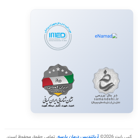
کپی رایت 2026©
آریاتندیس درمان پارسه
. تمامی حقوق محفوظ است.