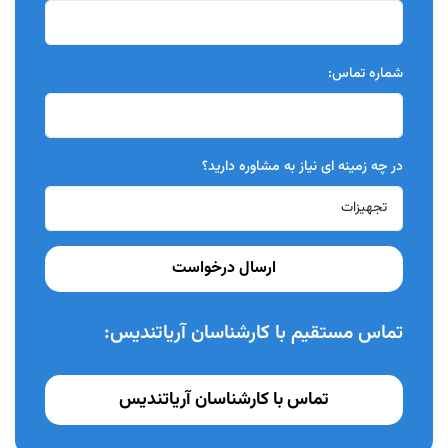
قسمتی که استفاده ای از آن نمی شود ، از درون عایق کاری شده، در
نتیجه خنک باقی می ماند ، این سیستم هم به آسایش هر چه بیشتر
شماره تماس:
بیمار کمک می کند و هم موجب صرفه جویی در مصرف باتری می شود.
کلاهک ایمنی که در دستگاه تعبیه شده است ، باعث ایمنی هر چه بیشتر
در هنگام تعویض تیپ می شود. افزایش سریع دما از آسیب های PDL
جلوگیری می کند. قابلیت سفارشی سازی دما و زمان برای مواد آبچوریشن
در چه زمینه ای نیاز به مشاوره دارید؟
استفاده شده.
پیشگام در کنترل حرارت
گرم شدن تنها 0.2 ثانیه تا رسیدن به 200 درجه سانتی گراد تنها 0.5 ثانیه
ارسال درخواست
تا رسیدن به 250 درجه سانتی گراد
تماس مستقیم با کارشناسان آریاتندیس:
خنک شدن
تنها 2 ثانیه برای خنک شدن کامل سیستم خنک کننده سریع (Swift)
تماس با کارشناسان آریاتندیس
بلافاصله از حرکت گوتاپرگا جلوگیری می کند.