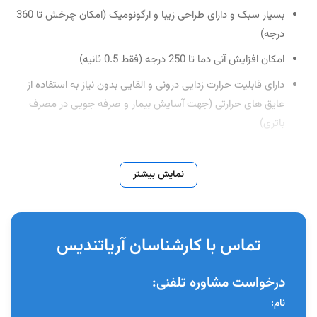
بسیار سبک و دارای طراحی زیبا و ارگونومیک (امکان چرخش تا 360
درجه)
امکان افزایش آنی دما تا 250 درجه (فقط 0.5 ثانیه)
دارای قابلیت حرارت زدایی درونی و القایی بدون نیاز به استفاده از
عایق های حرارتی (جهت آسایش بیمار و صرفه جویی در مصرف
باتری)
مجهز به سیستم خنک کننده ی سریع (Swift)
دارای باتری لیتیوم یون بسیار قدرتمند با کارایی بالا ( 50 مورد درمان
نمایش بیشتر
تنها با یک بار شارژ )
دارای 1 سال گارانتی و 10 سال خدمات پس از فروش
تماس با کارشناسان آریاتندیس
سیستم آبچوریشن Fast-Pack
درخواست مشاوره تلفنی:
تنها انتهای تیپ گرم می شود، در نتیجه نیازی به استفاده از عایق های
نام:
حرارتی نیست.