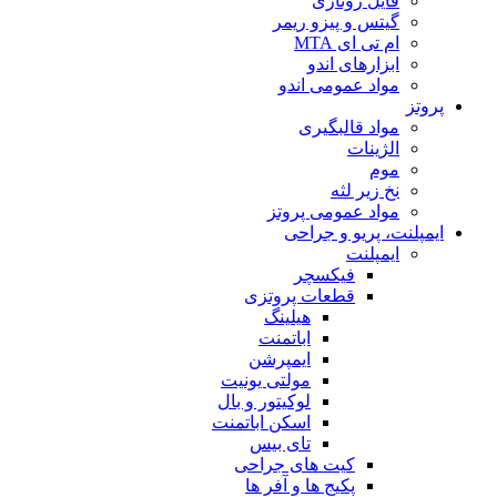
فایل روتاری
گیتس و پیزو ریمر
ام تی ای MTA
ابزارهای اندو
مواد عمومی اندو
پروتز
مواد قالبگیری
الژینات
موم
نخ زیر لثه
مواد عمومی پروتز
ایمپلنت، پریو و جراحی
ایمپلنت
فیکسچر
قطعات پروتزی
هیلینگ
اباتمنت
ایمپرشن
مولتی یونیت
لوکیتور و بال
اسکن اباتمنت
تای بیس
کیت های جراحی
پکیج ها و آفر ها