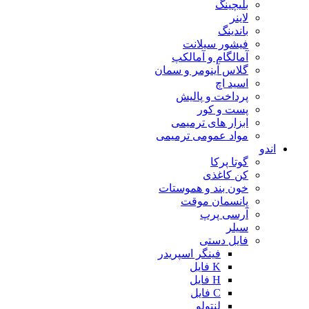
بلیچینگ
لاینر
باندینگ
فیشور سیلانت
آمالگام و آمالکپ
گلاس آینومر و سمان
اسید اچ
پرداخت و پالیش
پست و کور
ابزار های ترمیمی
مواد عمومی ترمیمی
اندو
گوتا پرکا
کن کاغذی
خون بند و هموستات
پانسمان موقت
آرسی پرپ
سیلر
فایل دستی
فینگر اسپریدر
K فایل
H فایل
C فایل
لنتولو