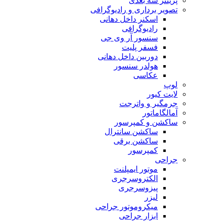
پرینتر سه بعدی
تصویر برداری و رادیوگرافی
اسکنر داخل دهانی
رادیوگرافی
سنسور آر وی جی
فسفر پلیت
دوربین داخل دهانی
هولدر سنسور
عکاسی
لوپ
لایت کیور
جرمگیر و واترجت
آمالگاماتور
ساکشن و کمپرسور
ساکشن سانترال
ساکشن برقی
کمپرسور
جراحی
موتور ایمپلنت
الکتروسرجری
پیزوسرجری
لیزر
میکروموتور جراحی
ابزار جراحی