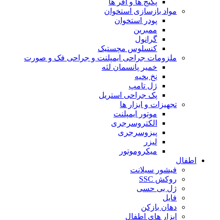
پکیج ها و آفر ها
مواد بازسازی استخوان
پودر استخوان
ممبرین
گرانول
کنسلوس مچستیک
ملزومات جراحی ایمپلنت و جراحی فک و صورت
خمیر پانسمان لثه
نخ بخیه
ژل تامپ
پک جراحی استریل
تجهیزات و ابزار ها
موتور ایمپلنت
الکتروسرجری
پیزوسرجری
لیزر
میکروموتور
اطفال
فیشور سیلانت
روکش SSC
ژل بی حسی
فایل
دهان بازکن
ابزار های اطفال