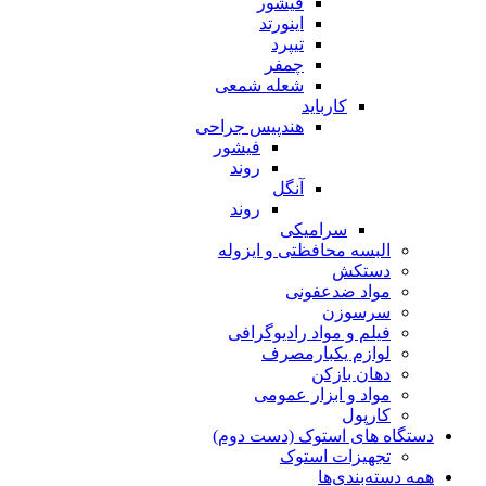
فیشور
اینورتد
تیپرد
چمفر
شعله شمعی
کارباید
هندپیس جراحی
فیشور
روند
آنگل
روند
سرامیکی
البسه محافظتی و ایزوله
دستکش
مواد ضدعفونی
سرسوزن
فیلم و مواد رادیوگرافی
لوازم یکبارمصرف
دهان بازکن
مواد و ابزار عمومی
کارپول
دستگاه های استوک (دست دوم)
تجهیزات استوک
همه دسته‌بندی‌ها