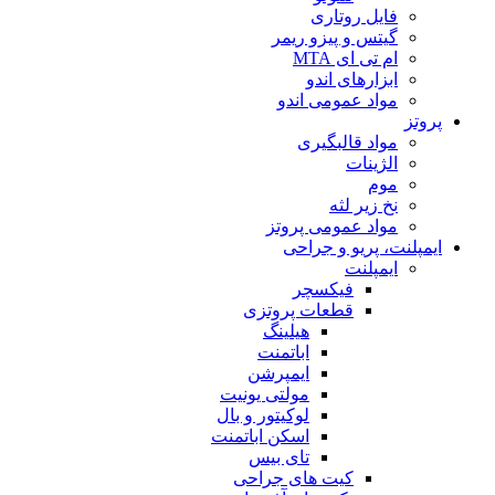
فایل روتاری
گیتس و پیزو ریمر
ام تی ای MTA
ابزارهای اندو
مواد عمومی اندو
پروتز
مواد قالبگیری
الژینات
موم
نخ زیر لثه
مواد عمومی پروتز
ایمپلنت، پریو و جراحی
ایمپلنت
فیکسچر
قطعات پروتزی
هیلینگ
اباتمنت
ایمپرشن
مولتی یونیت
لوکیتور و بال
اسکن اباتمنت
تای بیس
کیت های جراحی