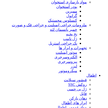
مواد بازسازی استخوان
پودر استخوان
ممبرین
گرانول
کنسلوس مچستیک
ملزومات جراحی ایمپلنت و جراحی فک و صورت
خمیر پانسمان لثه
نخ بخیه
ژل تامپ
پک جراحی استریل
تجهیزات و ابزار ها
موتور ایمپلنت
الکتروسرجری
پیزوسرجری
لیزر
میکروموتور
اطفال
فیشور سیلانت
روکش SSC
ژل بی حسی
فایل
دهان بازکن
ابزار های اطفال
مواد عمومی اطفال