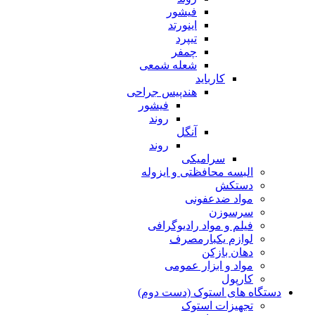
فیشور
اینورتد
تیپرد
چمفر
شعله شمعی
کارباید
هندپیس جراحی
فیشور
روند
آنگل
روند
سرامیکی
البسه محافظتی و ایزوله
دستکش
مواد ضدعفونی
سرسوزن
فیلم و مواد رادیوگرافی
لوازم یکبارمصرف
دهان بازکن
مواد و ابزار عمومی
کارپول
دستگاه های استوک (دست دوم)
تجهیزات استوک