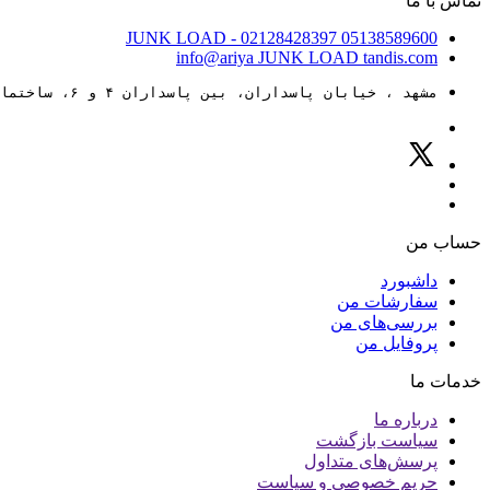
تماس با ما
JUNK LOAD
- 02128428397
05138589600
info@ariya
JUNK LOAD
tandis.com
مشهد ، خیابان پاسداران، بین پاسداران ۴ و ۶، ساختمان ۸۸
حساب من
داشبورد
سفارشات من
بررسی‌های من
پروفایل من
خدمات ما
درباره ما
سیاست بازگشت
پرسش‌های متداول
حریم خصوصی و سیاست