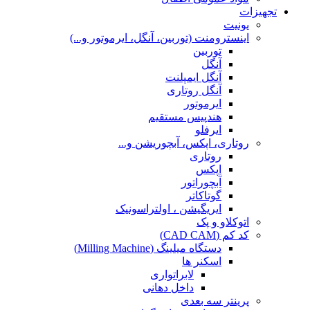
تجهیزات
یونیت
اینسترومنت (توربین، آنگل، ایرموتور و...)
توربین
آنگل
آنگل ایمپلنت
آنگل روتاری
ایرموتور
هندپیس مستقیم
ایرفلو
روتاری، اپکس، آبچوریشن و...
روتاری
اپکس
آبچوراتور
گوتاکاتر
ایریگیشن ، اولتراسونیک
اتوکلاو و پک
کد کم (CAD CAM)
دستگاه میلینگ (Milling Machine)
اسکنر ها
لابراتواری
داخل دهانی
پرینتر سه بعدی