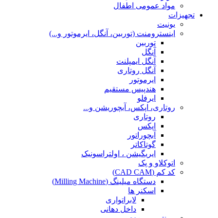
مواد عمومی اطفال
تجهیزات
یونیت
اینسترومنت (توربین، آنگل، ایرموتور و...)
توربین
آنگل
آنگل ایمپلنت
آنگل روتاری
ایرموتور
هندپیس مستقیم
ایرفلو
روتاری، اپکس، آبچوریشن و...
روتاری
اپکس
آبچوراتور
گوتاکاتر
ایریگیشن ، اولتراسونیک
اتوکلاو و پک
کد کم (CAD CAM)
دستگاه میلینگ (Milling Machine)
اسکنر ها
لابراتواری
داخل دهانی