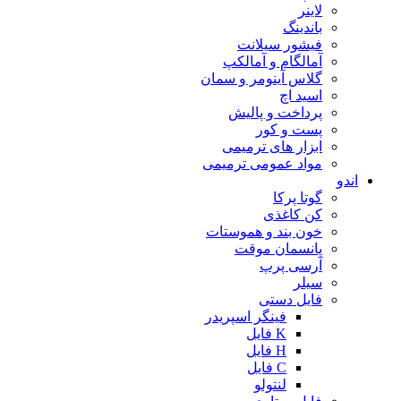
لاینر
باندینگ
فیشور سیلانت
آمالگام و آمالکپ
گلاس آینومر و سمان
اسید اچ
پرداخت و پالیش
پست و کور
ابزار های ترمیمی
مواد عمومی ترمیمی
اندو
گوتا پرکا
کن کاغذی
خون بند و هموستات
پانسمان موقت
آرسی پرپ
سیلر
فایل دستی
فینگر اسپریدر
K فایل
H فایل
C فایل
لنتولو