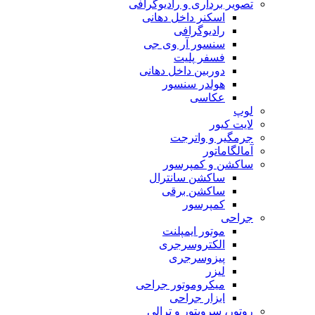
تصویر برداری و رادیوگرافی
اسکنر داخل دهانی
رادیوگرافی
سنسور آر وی جی
فسفر پلیت
دوربین داخل دهانی
هولدر سنسور
عکاسی
لوپ
لایت کیور
جرمگیر و واترجت
آمالگاماتور
ساکشن و کمپرسور
ساکشن سانترال
ساکشن برقی
کمپرسور
جراحی
موتور ایمپلنت
الکتروسرجری
پیزوسرجری
لیزر
میکروموتور جراحی
ابزار جراحی
روتور، سرویتور و ترالی