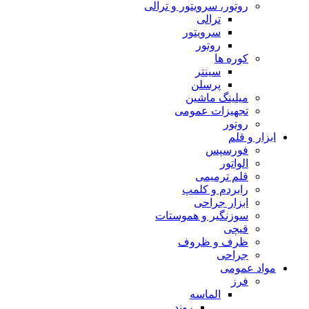
روتور، سرویتور و ترالی
ترالی
سرویتور
روتور
کوره ها
سینتر
پرسلن
میلینگ ماشین
تجهیزات عمومی
روتور
ابزار و قلم
فورسپس
الواتور
قلم ترمیمی
رابردم و کلمپ
ابزار جراحی
سوزنگیر و هموستات
قیچی
ظرف و ظروف
جراحی
مواد عمومی
فرز
الماسه
روند