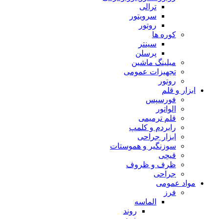
ترالی
سرویتور
روتور
کوره ها
سینتر
پرسلن
میلینگ ماشین
تجهیزات عمومی
روتور
ابزار و قلم
فورسپس
الواتور
قلم ترمیمی
رابردم و کلمپ
ابزار جراحی
سوزنگیر و هموستات
قیچی
ظرف و ظروف
جراحی
مواد عمومی
فرز
الماسه
روند