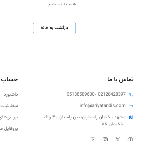
هستید نیستیم.
بازگشت به خانه
تماس با ما
حساب 
- 02128428397
05138589600
داشبورد
tandis.com
info@ariya
سفارشات 
مشهد ، خیابان پاسداران، بین پاسداران ۴ و ۶، 
بررسی‌های
ساختمان ۸۸
پروفایل م