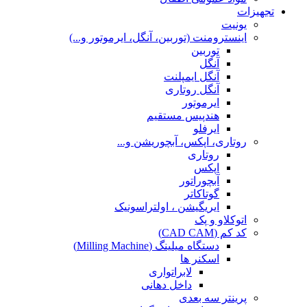
تجهیزات
یونیت
اینسترومنت (توربین، آنگل، ایرموتور و...)
توربین
آنگل
آنگل ایمپلنت
آنگل روتاری
ایرموتور
هندپیس مستقیم
ایرفلو
روتاری، اپکس، آبچوریشن و...
روتاری
اپکس
آبچوراتور
گوتاکاتر
ایریگیشن ، اولتراسونیک
اتوکلاو و پک
کد کم (CAD CAM)
دستگاه میلینگ (Milling Machine)
اسکنر ها
لابراتواری
داخل دهانی
پرینتر سه بعدی