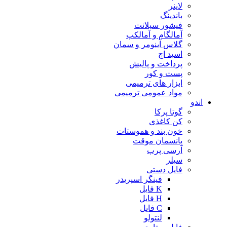
لاینر
باندینگ
فیشور سیلانت
آمالگام و آمالکپ
گلاس آینومر و سمان
اسید اچ
پرداخت و پالیش
پست و کور
ابزار های ترمیمی
مواد عمومی ترمیمی
اندو
گوتا پرکا
کن کاغذی
خون بند و هموستات
پانسمان موقت
آرسی پرپ
سیلر
فایل دستی
فینگر اسپریدر
K فایل
H فایل
C فایل
لنتولو