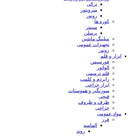
ترالی
سرویتور
روتور
کوره ها
سینتر
پرسلن
میلینگ ماشین
تجهیزات عمومی
روتور
ابزار و قلم
فورسپس
الواتور
قلم ترمیمی
رابردم و کلمپ
ابزار جراحی
سوزنگیر و هموستات
قیچی
ظرف و ظروف
جراحی
مواد عمومی
فرز
الماسه
روند