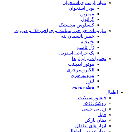
مواد بازسازی استخوان
پودر استخوان
ممبرین
گرانول
کنسلوس مچستیک
ملزومات جراحی ایمپلنت و جراحی فک و صورت
خمیر پانسمان لثه
نخ بخیه
ژل تامپ
پک جراحی استریل
تجهیزات و ابزار ها
موتور ایمپلنت
الکتروسرجری
پیزوسرجری
لیزر
میکروموتور
اطفال
فیشور سیلانت
روکش SSC
ژل بی حسی
فایل
دهان بازکن
ابزار های اطفال
مواد عمومی اطفال