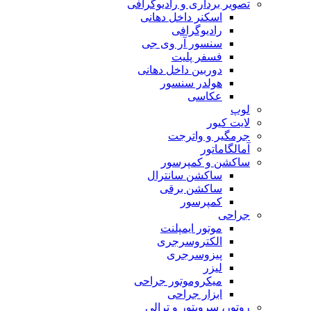
تصویر برداری و رادیوگرافی
اسکنر داخل دهانی
رادیوگرافی
سنسور آر وی جی
فسفر پلیت
دوربین داخل دهانی
هولدر سنسور
عکاسی
لوپ
لایت کیور
جرمگیر و واترجت
آمالگاماتور
ساکشن و کمپرسور
ساکشن سانترال
ساکشن برقی
کمپرسور
جراحی
موتور ایمپلنت
الکتروسرجری
پیزوسرجری
لیزر
میکروموتور جراحی
ابزار جراحی
روتور، سرویتور و ترالی