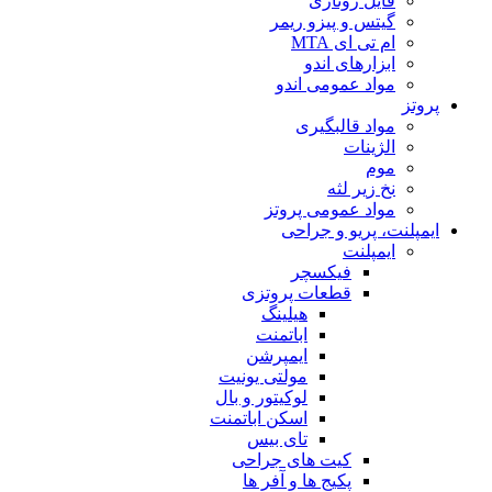
فایل روتاری
گیتس و پیزو ریمر
ام تی ای MTA
ابزارهای اندو
مواد عمومی اندو
پروتز
مواد قالبگیری
الژینات
موم
نخ زیر لثه
مواد عمومی پروتز
ایمپلنت، پریو و جراحی
ایمپلنت
فیکسچر
قطعات پروتزی
هیلینگ
اباتمنت
ایمپرشن
مولتی یونیت
لوکیتور و بال
اسکن اباتمنت
تای بیس
کیت های جراحی
پکیج ها و آفر ها