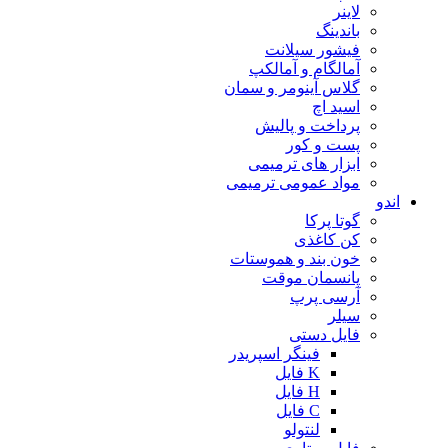
لاینر
باندینگ
فیشور سیلانت
آمالگام و آمالکپ
گلاس آینومر و سمان
اسید اچ
پرداخت و پالیش
پست و کور
ابزار های ترمیمی
مواد عمومی ترمیمی
اندو
گوتا پرکا
کن کاغذی
خون بند و هموستات
پانسمان موقت
آرسی پرپ
سیلر
فایل دستی
فینگر اسپریدر
K فایل
H فایل
C فایل
لنتولو