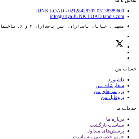
تماس با ما
JUNK LOAD
- 02128428397
05138589600
info@ariya
JUNK LOAD
tandis.com
مشهد ، خیابان پاسداران، بین پاسداران ۴ و ۶، ساختمان ۸۸
حساب من
داشبورد
سفارشات من
بررسی‌های من
پروفایل من
خدمات ما
درباره ما
سیاست بازگشت
پرسش‌های متداول
حریم خصوصی و سیاست