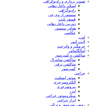
تصویر برداری و رادیوگرافی
اسکنر داخل دهانی
رادیوگرافی
سنسور آر وی جی
فسفر پلیت
دوربین داخل دهانی
هولدر سنسور
عکاسی
لوپ
لایت کیور
جرمگیر و واترجت
آمالگاماتور
ساکشن و کمپرسور
ساکشن سانترال
ساکشن برقی
کمپرسور
جراحی
موتور ایمپلنت
الکتروسرجری
پیزوسرجری
لیزر
میکروموتور جراحی
ابزار جراحی
روتور، سرویتور و ترالی