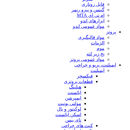
فایل روتاری
گیتس و پیزو ریمر
ام تی ای MTA
ابزارهای اندو
مواد عمومی اندو
پروتز
مواد قالبگیری
الژینات
موم
نخ زیر لثه
مواد عمومی پروتز
ایمپلنت، پریو و جراحی
ایمپلنت
فیکسچر
قطعات پروتزی
هیلینگ
اباتمنت
ایمپرشن
مولتی یونیت
لوکیتور و بال
اسکن اباتمنت
تای بیس
کیت های جراحی