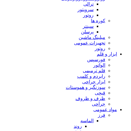
ترالی
سرویتور
روتور
کوره ها
سینتر
پرسلن
میلینگ ماشین
تجهیزات عمومی
روتور
ابزار و قلم
فورسپس
الواتور
قلم ترمیمی
رابردم و کلمپ
ابزار جراحی
سوزنگیر و هموستات
قیچی
ظرف و ظروف
جراحی
مواد عمومی
فرز
الماسه
روند