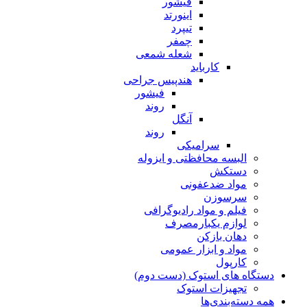
فیشور
اینورتد
تیپرد
چمفر
شعله شمعی
کارباید
هندپیس جراحی
فیشور
روند
آنگل
روند
سرامیکی
البسه محافظتی و ایزوله
دستکش
مواد ضدعفونی
سرسوزن
فیلم و مواد رادیوگرافی
لوازم یکبارمصرف
دهان بازکن
مواد و ابزار عمومی
کارپول
دستگاه های استوک (دست دوم)
تجهیزات استوک
همه دسته‌بندی‌ها