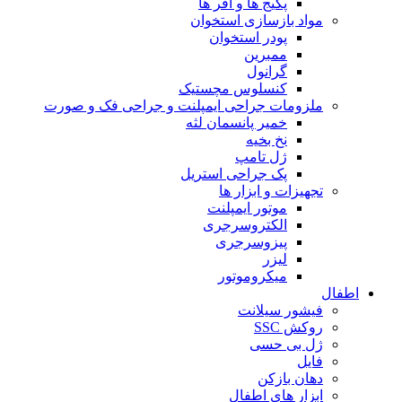
پکیج ها و آفر ها
مواد بازسازی استخوان
پودر استخوان
ممبرین
گرانول
کنسلوس مچستیک
ملزومات جراحی ایمپلنت و جراحی فک و صورت
خمیر پانسمان لثه
نخ بخیه
ژل تامپ
پک جراحی استریل
تجهیزات و ابزار ها
موتور ایمپلنت
الکتروسرجری
پیزوسرجری
لیزر
میکروموتور
اطفال
فیشور سیلانت
روکش SSC
ژل بی حسی
فایل
دهان بازکن
ابزار های اطفال