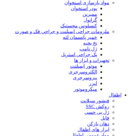
مواد بازسازی استخوان
پودر استخوان
ممبرین
گرانول
کنسلوس مچستیک
ملزومات جراحی ایمپلنت و جراحی فک و صورت
خمیر پانسمان لثه
نخ بخیه
ژل تامپ
پک جراحی استریل
تجهیزات و ابزار ها
موتور ایمپلنت
الکتروسرجری
پیزوسرجری
لیزر
میکروموتور
اطفال
فیشور سیلانت
روکش SSC
ژل بی حسی
فایل
دهان بازکن
ابزار های اطفال
مواد عمومی اطفال