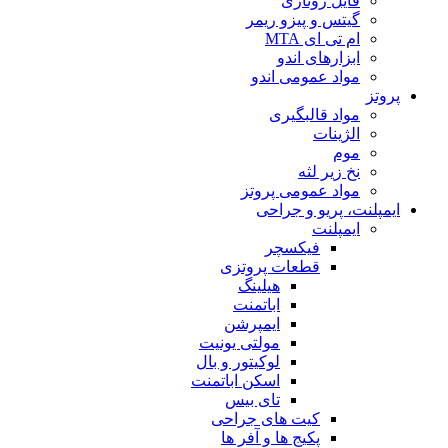
فایل روتاری
گیتس و پیزو ریمر
ام تی ای MTA
ابزارهای اندو
مواد عمومی اندو
پروتز
مواد قالبگیری
الژینات
موم
نخ زیر لثه
مواد عمومی پروتز
ایمپلنت، پریو و جراحی
ایمپلنت
فیکسچر
قطعات پروتزی
هیلینگ
اباتمنت
ایمپرشن
مولتی یونیت
لوکیتور و بال
اسکن اباتمنت
تای بیس
کیت های جراحی
پکیج ها و آفر ها