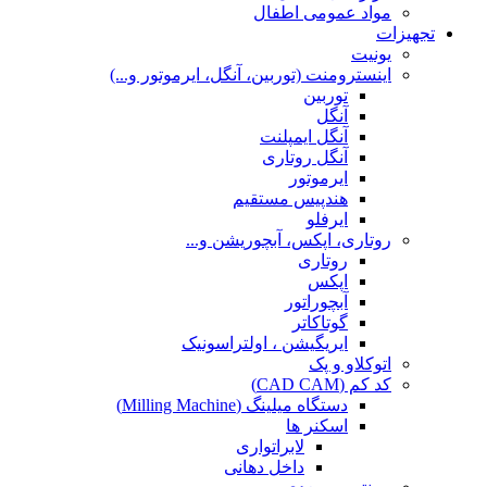
مواد عمومی اطفال
تجهیزات
یونیت
اینسترومنت (توربین، آنگل، ایرموتور و...)
توربین
آنگل
آنگل ایمپلنت
آنگل روتاری
ایرموتور
هندپیس مستقیم
ایرفلو
روتاری، اپکس، آبچوریشن و...
روتاری
اپکس
آبچوراتور
گوتاکاتر
ایریگیشن ، اولتراسونیک
اتوکلاو و پک
کد کم (CAD CAM)
دستگاه میلینگ (Milling Machine)
اسکنر ها
لابراتواری
داخل دهانی