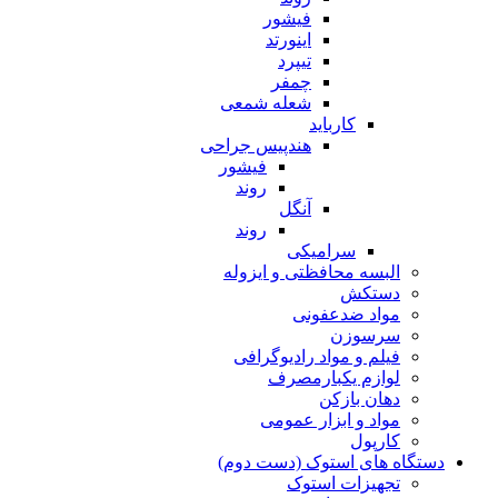
فیشور
اینورتد
تیپرد
چمفر
شعله شمعی
کارباید
هندپیس جراحی
فیشور
روند
آنگل
روند
سرامیکی
البسه محافظتی و ایزوله
دستکش
مواد ضدعفونی
سرسوزن
فیلم و مواد رادیوگرافی
لوازم یکبارمصرف
دهان بازکن
مواد و ابزار عمومی
کارپول
دستگاه های استوک (دست دوم)
تجهیزات استوک