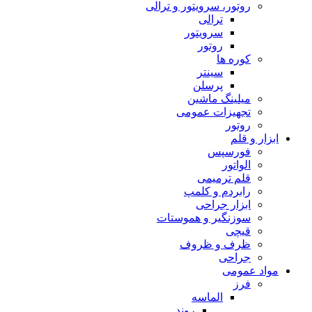
روتور، سرویتور و ترالی
ترالی
سرویتور
روتور
کوره ها
سینتر
پرسلن
میلینگ ماشین
تجهیزات عمومی
روتور
ابزار و قلم
فورسپس
الواتور
قلم ترمیمی
رابردم و کلمپ
ابزار جراحی
سوزنگیر و هموستات
قیچی
ظرف و ظروف
جراحی
مواد عمومی
فرز
الماسه
روند