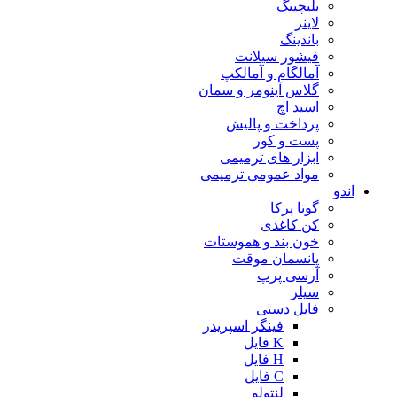
بلیچینگ
لاینر
باندینگ
فیشور سیلانت
آمالگام و آمالکپ
گلاس آینومر و سمان
اسید اچ
پرداخت و پالیش
پست و کور
ابزار های ترمیمی
مواد عمومی ترمیمی
اندو
گوتا پرکا
کن کاغذی
خون بند و هموستات
پانسمان موقت
آرسی پرپ
سیلر
فایل دستی
فینگر اسپریدر
K فایل
H فایل
C فایل
لنتولو