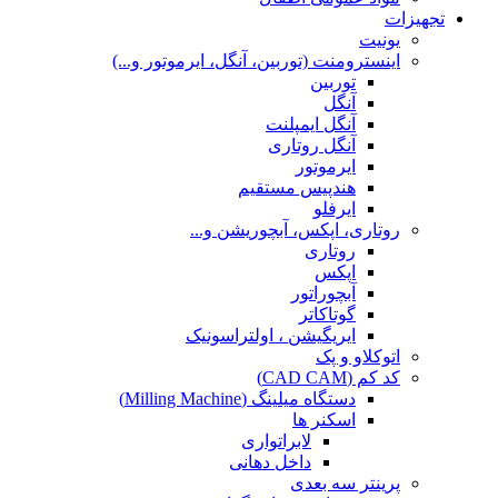
تجهیزات
یونیت
اینسترومنت (توربین، آنگل، ایرموتور و...)
توربین
آنگل
آنگل ایمپلنت
آنگل روتاری
ایرموتور
هندپیس مستقیم
ایرفلو
روتاری، اپکس، آبچوریشن و...
روتاری
اپکس
آبچوراتور
گوتاکاتر
ایریگیشن ، اولتراسونیک
اتوکلاو و پک
کد کم (CAD CAM)
دستگاه میلینگ (Milling Machine)
اسکنر ها
لابراتواری
داخل دهانی
پرینتر سه بعدی