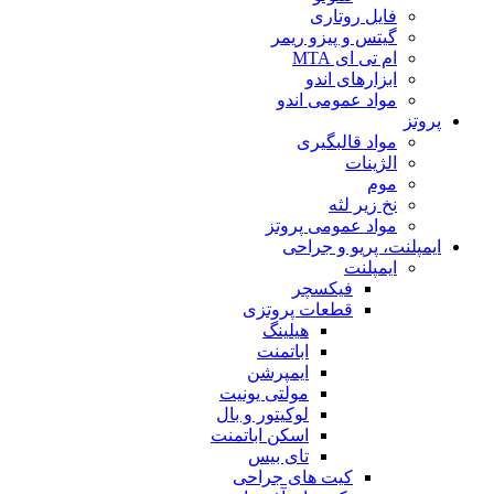
فایل روتاری
گیتس و پیزو ریمر
ام تی ای MTA
ابزارهای اندو
مواد عمومی اندو
پروتز
مواد قالبگیری
الژینات
موم
نخ زیر لثه
مواد عمومی پروتز
ایمپلنت، پریو و جراحی
ایمپلنت
فیکسچر
قطعات پروتزی
هیلینگ
اباتمنت
ایمپرشن
مولتی یونیت
لوکیتور و بال
اسکن اباتمنت
تای بیس
کیت های جراحی