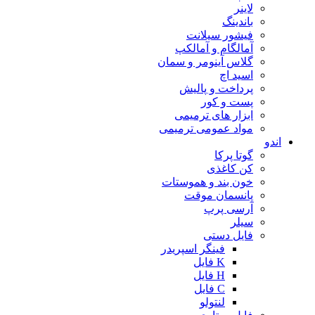
لاینر
باندینگ
فیشور سیلانت
آمالگام و آمالکپ
گلاس آینومر و سمان
اسید اچ
پرداخت و پالیش
پست و کور
ابزار های ترمیمی
مواد عمومی ترمیمی
اندو
گوتا پرکا
کن کاغذی
خون بند و هموستات
پانسمان موقت
آرسی پرپ
سیلر
فایل دستی
فینگر اسپریدر
K فایل
H فایل
C فایل
لنتولو