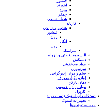
فیشور
اینورتد
تیپرد
چمفر
شعله شمعی
کارباید
هندپیس جراحی
فیشور
روند
آنگل
روند
سرامیکی
البسه محافظتی و ایزوله
دستکش
مواد ضدعفونی
سرسوزن
فیلم و مواد رادیوگرافی
لوازم یکبارمصرف
دهان بازکن
مواد و ابزار عمومی
کارپول
دستگاه های استوک (دست دوم)
تجهیزات استوک
همه دسته‌بندی‌ها