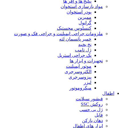
پکیج ها و آفر ها
مواد بازسازی استخوان
پودر استخوان
ممبرین
گرانول
کنسلوس مچستیک
ملزومات جراحی ایمپلنت و جراحی فک و صورت
خمیر پانسمان لثه
نخ بخیه
ژل تامپ
پک جراحی استریل
تجهیزات و ابزار ها
موتور ایمپلنت
الکتروسرجری
پیزوسرجری
لیزر
میکروموتور
اطفال
فیشور سیلانت
روکش SSC
ژل بی حسی
فایل
دهان بازکن
ابزار های اطفال