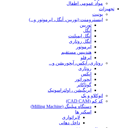
مواد عمومی اطفال
تجهیزات
یونیت
اینسترومنت (توربین، آنگل، ایرموتور و...)
توربین
آنگل
آنگل ایمپلنت
آنگل روتاری
ایرموتور
هندپیس مستقیم
ایرفلو
روتاری، اپکس، آبچوریشن و...
روتاری
اپکس
آبچوراتور
گوتاکاتر
ایریگیشن ، اولتراسونیک
اتوکلاو و پک
کد کم (CAD CAM)
دستگاه میلینگ (Milling Machine)
اسکنر ها
لابراتواری
داخل دهانی