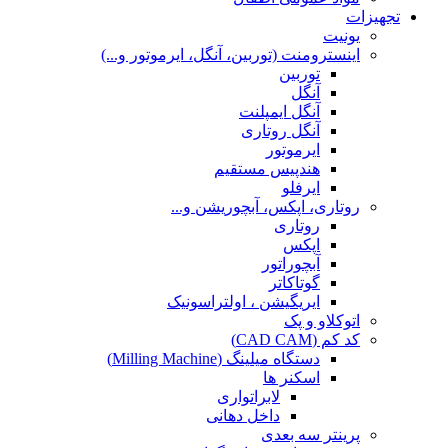
تجهیزات
یونیت
اینسترومنت (توربین، آنگل، ایرموتور و...)
توربین
آنگل
آنگل ایمپلنت
آنگل روتاری
ایرموتور
هندپیس مستقیم
ایرفلو
روتاری، اپکس، آبچوریشن و...
روتاری
اپکس
آبچوراتور
گوتاکاتر
ایریگیشن ، اولتراسونیک
اتوکلاو و پک
کد کم (CAD CAM)
دستگاه میلینگ (Milling Machine)
اسکنر ها
لابراتواری
داخل دهانی
پرینتر سه بعدی