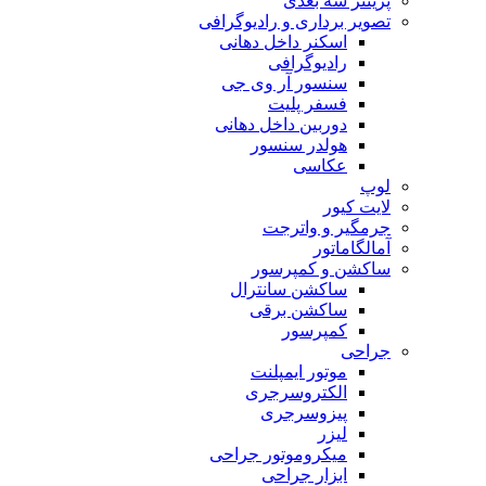
پرینتر سه بعدی
تصویر برداری و رادیوگرافی
اسکنر داخل دهانی
رادیوگرافی
سنسور آر وی جی
فسفر پلیت
دوربین داخل دهانی
هولدر سنسور
عکاسی
لوپ
لایت کیور
جرمگیر و واترجت
آمالگاماتور
ساکشن و کمپرسور
ساکشن سانترال
ساکشن برقی
کمپرسور
جراحی
موتور ایمپلنت
الکتروسرجری
پیزوسرجری
لیزر
میکروموتور جراحی
ابزار جراحی