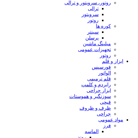
روتور، سرویتور و ترالی
ترالی
سرویتور
روتور
کوره ها
سینتر
پرسلن
میلینگ ماشین
تجهیزات عمومی
روتور
ابزار و قلم
فورسپس
الواتور
قلم ترمیمی
رابردم و کلمپ
ابزار جراحی
سوزنگیر و هموستات
قیچی
ظرف و ظروف
جراحی
مواد عمومی
فرز
الماسه
روند