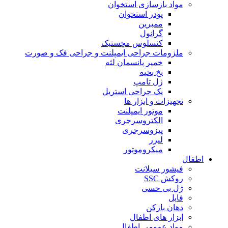
مواد بازسازی استخوان
پودر استخوان
ممبرین
گرانول
کنسلوس مچستیک
ملزومات جراحی ایمپلنت و جراحی فک و صورت
خمیر پانسمان لثه
نخ بخیه
ژل تامپ
پک جراحی استریل
تجهیزات و ابزار ها
موتور ایمپلنت
الکتروسرجری
پیزوسرجری
لیزر
میکروموتور
اطفال
فیشور سیلانت
روکش SSC
ژل بی حسی
فایل
دهان بازکن
ابزار های اطفال
مواد عمومی اطفال