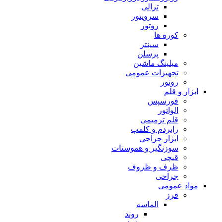
ترالی
سرویتور
روتور
کوره ها
سینتر
پرسلن
میلینگ ماشین
تجهیزات عمومی
روتور
ابزار و قلم
فورسپس
الواتور
قلم ترمیمی
رابردم و کلمپ
ابزار جراحی
سوزنگیر و هموستات
قیچی
ظرف و ظروف
جراحی
مواد عمومی
فرز
الماسه
روند