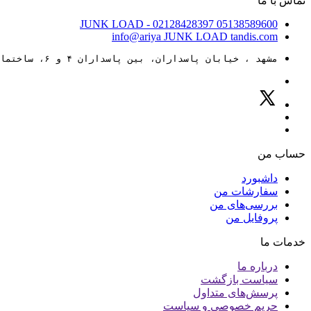
تماس با ما
JUNK LOAD
- 02128428397
05138589600
info@ariya
JUNK LOAD
tandis.com
مشهد ، خیابان پاسداران، بین پاسداران ۴ و ۶، ساختمان ۸۸
حساب من
داشبورد
سفارشات من
بررسی‌های من
پروفایل من
خدمات ما
درباره ما
سیاست بازگشت
پرسش‌های متداول
حریم خصوصی و سیاست