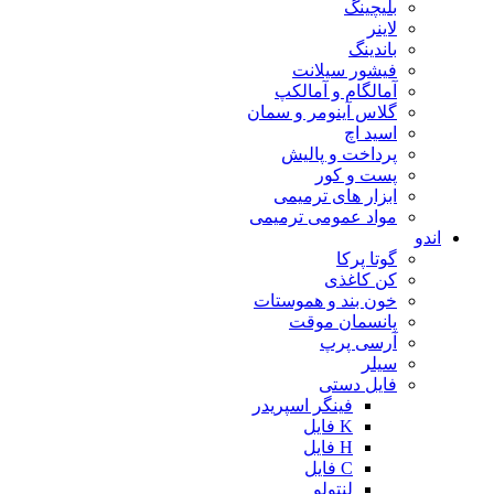
بلیچینگ
لاینر
باندینگ
فیشور سیلانت
آمالگام و آمالکپ
گلاس آینومر و سمان
اسید اچ
پرداخت و پالیش
پست و کور
ابزار های ترمیمی
مواد عمومی ترمیمی
اندو
گوتا پرکا
کن کاغذی
خون بند و هموستات
پانسمان موقت
آرسی پرپ
سیلر
فایل دستی
فینگر اسپریدر
K فایل
H فایل
C فایل
لنتولو