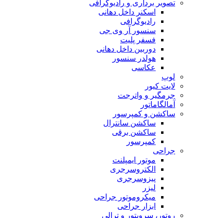
تصویر برداری و رادیوگرافی
اسکنر داخل دهانی
رادیوگرافی
سنسور آر وی جی
فسفر پلیت
دوربین داخل دهانی
هولدر سنسور
عکاسی
لوپ
لایت کیور
جرمگیر و واترجت
آمالگاماتور
ساکشن و کمپرسور
ساکشن سانترال
ساکشن برقی
کمپرسور
جراحی
موتور ایمپلنت
الکتروسرجری
پیزوسرجری
لیزر
میکروموتور جراحی
ابزار جراحی
روتور، سرویتور و ترالی