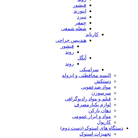
فیشور
اینورتد
تیپرد
چمفر
شعله شمعی
کارباید
هندپیس جراحی
فیشور
روند
آنگل
روند
سرامیکی
البسه محافظتی و ایزوله
دستکش
مواد ضدعفونی
سرسوزن
فیلم و مواد رادیوگرافی
لوازم یکبارمصرف
دهان بازکن
مواد و ابزار عمومی
کارپول
دستگاه های استوک (دست دوم)
تجهیزات استوک