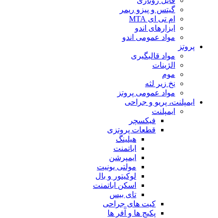
فایل روتاری
گیتس و پیزو ریمر
ام تی ای MTA
ابزارهای اندو
مواد عمومی اندو
پروتز
مواد قالبگیری
الژینات
موم
نخ زیر لثه
مواد عمومی پروتز
ایمپلنت، پریو و جراحی
ایمپلنت
فیکسچر
قطعات پروتزی
هیلینگ
اباتمنت
ایمپرشن
مولتی یونیت
لوکیتور و بال
اسکن اباتمنت
تای بیس
کیت های جراحی
پکیج ها و آفر ها