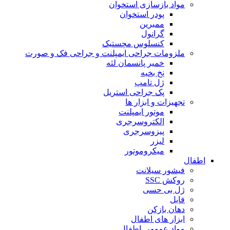
مواد بازسازی استخوان
پودر استخوان
ممبرین
گرانول
کنسلوس مچستیک
ملزومات جراحی ایمپلنت و جراحی فک و صورت
خمیر پانسمان لثه
نخ بخیه
ژل تامپ
پک جراحی استریل
تجهیزات و ابزار ها
موتور ایمپلنت
الکتروسرجری
پیزوسرجری
لیزر
میکروموتور
اطفال
فیشور سیلانت
روکش SSC
ژل بی حسی
فایل
دهان بازکن
ابزار های اطفال
مواد عمومی اطفال