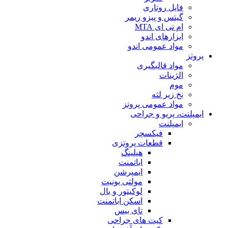
فایل روتاری
گیتس و پیزو ریمر
ام تی ای MTA
ابزارهای اندو
مواد عمومی اندو
پروتز
مواد قالبگیری
الژینات
موم
نخ زیر لثه
مواد عمومی پروتز
ایمپلنت، پریو و جراحی
ایمپلنت
فیکسچر
قطعات پروتزی
هیلینگ
اباتمنت
ایمپرشن
مولتی یونیت
لوکیتور و بال
اسکن اباتمنت
تای بیس
کیت های جراحی