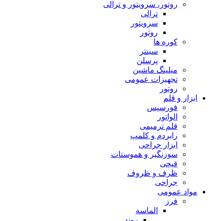
روتور، سرویتور و ترالی
ترالی
سرویتور
روتور
کوره ها
سینتر
پرسلن
میلینگ ماشین
تجهیزات عمومی
روتور
ابزار و قلم
فورسپس
الواتور
قلم ترمیمی
رابردم و کلمپ
ابزار جراحی
سوزنگیر و هموستات
قیچی
ظرف و ظروف
جراحی
مواد عمومی
فرز
الماسه
روند