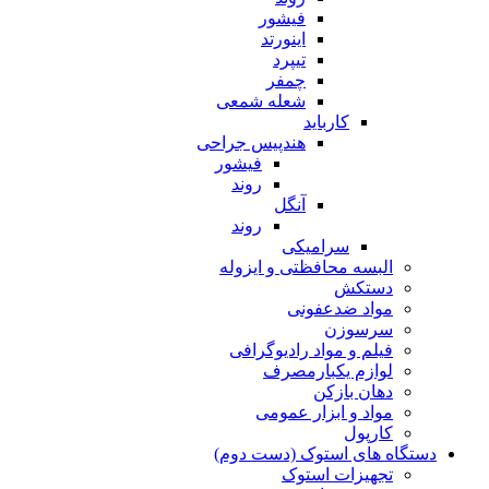
فیشور
اینورتد
تیپرد
چمفر
شعله شمعی
کارباید
هندپیس جراحی
فیشور
روند
آنگل
روند
سرامیکی
البسه محافظتی و ایزوله
دستکش
مواد ضدعفونی
سرسوزن
فیلم و مواد رادیوگرافی
لوازم یکبارمصرف
دهان بازکن
مواد و ابزار عمومی
کارپول
دستگاه های استوک (دست دوم)
تجهیزات استوک