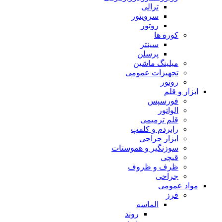
ترالی
سرویتور
روتور
کوره ها
سینتر
پرسلن
میلینگ ماشین
تجهیزات عمومی
روتور
ابزار و قلم
فورسپس
الواتور
قلم ترمیمی
رابردم و کلمپ
ابزار جراحی
سوزنگیر و هموستات
قیچی
ظرف و ظروف
جراحی
مواد عمومی
فرز
الماسه
روند