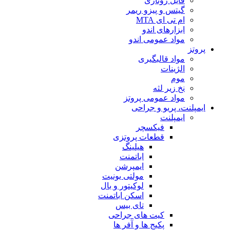
فایل روتاری
گیتس و پیزو ریمر
ام تی ای MTA
ابزارهای اندو
مواد عمومی اندو
پروتز
مواد قالبگیری
الژینات
موم
نخ زیر لثه
مواد عمومی پروتز
ایمپلنت، پریو و جراحی
ایمپلنت
فیکسچر
قطعات پروتزی
هیلینگ
اباتمنت
ایمپرشن
مولتی یونیت
لوکیتور و بال
اسکن اباتمنت
تای بیس
کیت های جراحی
پکیج ها و آفر ها