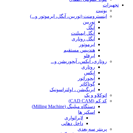
تجهیزات
یونیت
اینسترومنت (توربین، آنگل، ایرموتور و...)
توربین
آنگل
آنگل ایمپلنت
آنگل روتاری
ایرموتور
هندپیس مستقیم
ایرفلو
روتاری، اپکس، آبچوریشن و...
روتاری
اپکس
آبچوراتور
گوتاکاتر
ایریگیشن ، اولتراسونیک
اتوکلاو و پک
کد کم (CAD CAM)
دستگاه میلینگ (Milling Machine)
اسکنر ها
لابراتواری
داخل دهانی
پرینتر سه بعدی