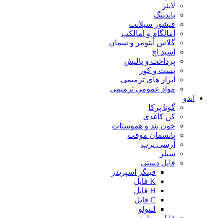
لاینر
باندینگ
فیشور سیلانت
آمالگام و آمالکپ
گلاس آینومر و سمان
اسید اچ
پرداخت و پالیش
پست و کور
ابزار های ترمیمی
مواد عمومی ترمیمی
اندو
گوتا پرکا
کن کاغذی
خون بند و هموستات
پانسمان موقت
آرسی پرپ
سیلر
فایل دستی
فینگر اسپریدر
K فایل
H فایل
C فایل
لنتولو