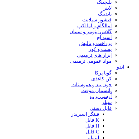
بلیچینگ
لاینر
باندینگ
فیشور سیلانت
آمالگام و آمالکپ
گلاس آینومر و سمان
اسید اچ
پرداخت و پالیش
پست و کور
ابزار های ترمیمی
مواد عمومی ترمیمی
اندو
گوتا پرکا
کن کاغذی
خون بند و هموستات
پانسمان موقت
آرسی پرپ
سیلر
فایل دستی
فینگر اسپریدر
K فایل
H فایل
C فایل
لنتولو