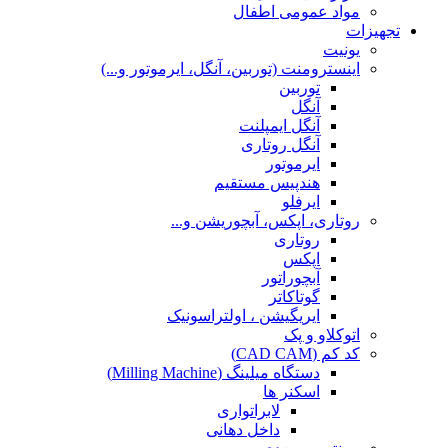
مواد عمومی اطفال
تجهیزات
یونیت
اینسترومنت (توربین، آنگل، ایرموتور و...)
توربین
آنگل
آنگل ایمپلنت
آنگل روتاری
ایرموتور
هندپیس مستقیم
ایرفلو
روتاری، اپکس، آبچوریشن و...
روتاری
اپکس
آبچوراتور
گوتاکاتر
ایریگیشن ، اولتراسونیک
اتوکلاو و پک
کد کم (CAD CAM)
دستگاه میلینگ (Milling Machine)
اسکنر ها
لابراتواری
داخل دهانی