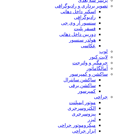
پرینتر سه بعدی
تصویر برداری و رادیوگرافی
اسکنر داخل دهانی
رادیوگرافی
سنسور آر وی جی
فسفر پلیت
دوربین داخل دهانی
هولدر سنسور
عکاسی
لوپ
لایت کیور
جرمگیر و واترجت
آمالگاماتور
ساکشن و کمپرسور
ساکشن سانترال
ساکشن برقی
کمپرسور
جراحی
موتور ایمپلنت
الکتروسرجری
پیزوسرجری
لیزر
میکروموتور جراحی
ابزار جراحی