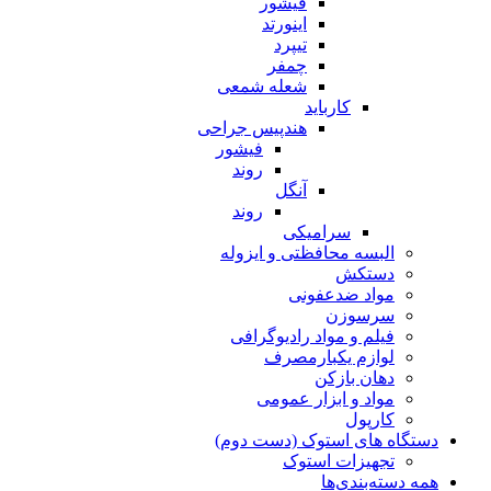
فیشور
اینورتد
تیپرد
چمفر
شعله شمعی
کارباید
هندپیس جراحی
فیشور
روند
آنگل
روند
سرامیکی
البسه محافظتی و ایزوله
دستکش
مواد ضدعفونی
سرسوزن
فیلم و مواد رادیوگرافی
لوازم یکبارمصرف
دهان بازکن
مواد و ابزار عمومی
کارپول
دستگاه های استوک (دست دوم)
تجهیزات استوک
همه دسته‌بندی‌ها