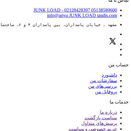
تماس با ما
JUNK LOAD
- 02128428397
05138589600
info@ariya
JUNK LOAD
tandis.com
مشهد ، خیابان پاسداران، بین پاسداران ۴ و ۶، ساختمان ۸۸
حساب من
داشبورد
سفارشات من
بررسی‌های من
پروفایل من
خدمات ما
درباره ما
سیاست بازگشت
پرسش‌های متداول
حریم خصوصی و سیاست