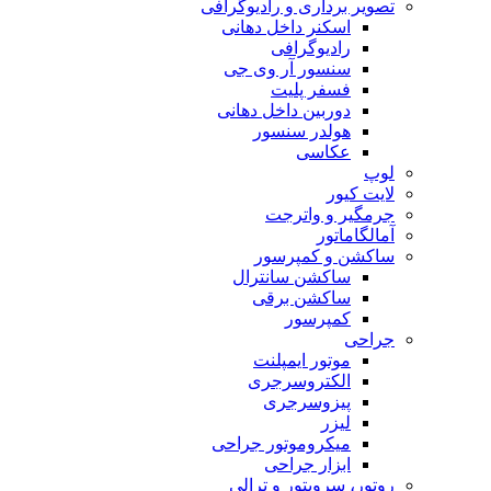
تصویر برداری و رادیوگرافی
اسکنر داخل دهانی
رادیوگرافی
سنسور آر وی جی
فسفر پلیت
دوربین داخل دهانی
هولدر سنسور
عکاسی
لوپ
لایت کیور
جرمگیر و واترجت
آمالگاماتور
ساکشن و کمپرسور
ساکشن سانترال
ساکشن برقی
کمپرسور
جراحی
موتور ایمپلنت
الکتروسرجری
پیزوسرجری
لیزر
میکروموتور جراحی
ابزار جراحی
روتور، سرویتور و ترالی