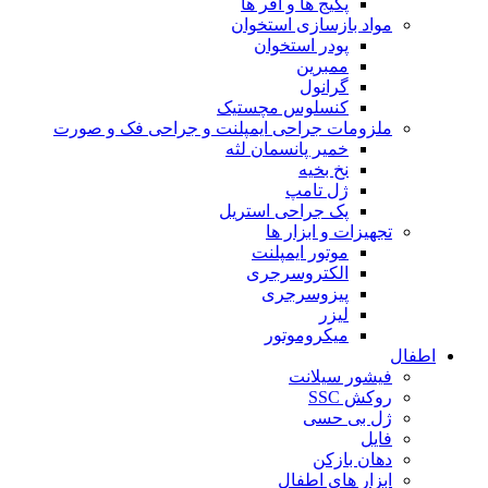
پکیج ها و آفر ها
مواد بازسازی استخوان
پودر استخوان
ممبرین
گرانول
کنسلوس مچستیک
ملزومات جراحی ایمپلنت و جراحی فک و صورت
خمیر پانسمان لثه
نخ بخیه
ژل تامپ
پک جراحی استریل
تجهیزات و ابزار ها
موتور ایمپلنت
الکتروسرجری
پیزوسرجری
لیزر
میکروموتور
اطفال
فیشور سیلانت
روکش SSC
ژل بی حسی
فایل
دهان بازکن
ابزار های اطفال