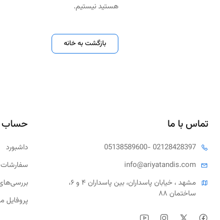
هستید نیستیم.
بازگشت به خانه
تماس با ما
حساب 
- 02128428397
05138589600
داشبورد
tandis.com
info@ariya
سفارشات 
مشهد ، خیابان پاسداران، بین پاسداران ۴ و ۶، 
بررسی‌های
ساختمان ۸۸
پروفایل م