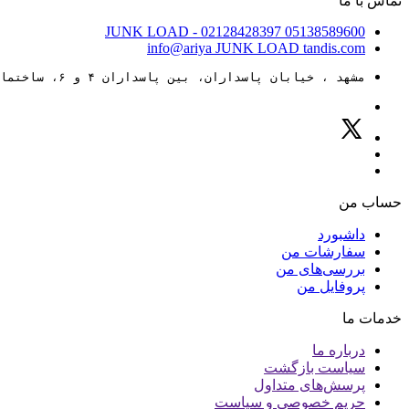
تماس با ما
JUNK LOAD
- 02128428397
05138589600
info@ariya
JUNK LOAD
tandis.com
مشهد ، خیابان پاسداران، بین پاسداران ۴ و ۶، ساختمان ۸۸
حساب من
داشبورد
سفارشات من
بررسی‌های من
پروفایل من
خدمات ما
درباره ما
سیاست بازگشت
پرسش‌های متداول
حریم خصوصی و سیاست