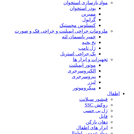
مواد بازسازی استخوان
پودر استخوان
ممبرین
گرانول
کنسلوس مچستیک
ملزومات جراحی ایمپلنت و جراحی فک و صورت
خمیر پانسمان لثه
نخ بخیه
ژل تامپ
پک جراحی استریل
تجهیزات و ابزار ها
موتور ایمپلنت
الکتروسرجری
پیزوسرجری
لیزر
میکروموتور
اطفال
فیشور سیلانت
روکش SSC
ژل بی حسی
فایل
دهان بازکن
ابزار های اطفال
مواد عمومی اطفال