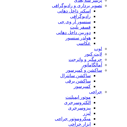
پرینتر سه بعدی
تصویر برداری و رادیوگرافی
اسکنر داخل دهانی
رادیوگرافی
سنسور آر وی جی
فسفر پلیت
دوربین داخل دهانی
هولدر سنسور
عکاسی
لوپ
لایت کیور
جرمگیر و واترجت
آمالگاماتور
ساکشن و کمپرسور
ساکشن سانترال
ساکشن برقی
کمپرسور
جراحی
موتور ایمپلنت
الکتروسرجری
پیزوسرجری
لیزر
میکروموتور جراحی
ابزار جراحی