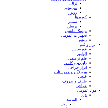
ترالی
سرویتور
روتور
کوره ها
سینتر
پرسلن
میلینگ ماشین
تجهیزات عمومی
روتور
ابزار و قلم
فورسپس
الواتور
قلم ترمیمی
رابردم و کلمپ
ابزار جراحی
سوزنگیر و هموستات
قیچی
ظرف و ظروف
جراحی
مواد عمومی
فرز
الماسه
روند