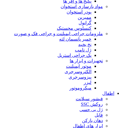
پکیج ها و آفر ها
مواد بازسازی استخوان
پودر استخوان
ممبرین
گرانول
کنسلوس مچستیک
ملزومات جراحی ایمپلنت و جراحی فک و صورت
خمیر پانسمان لثه
نخ بخیه
ژل تامپ
پک جراحی استریل
تجهیزات و ابزار ها
موتور ایمپلنت
الکتروسرجری
پیزوسرجری
لیزر
میکروموتور
اطفال
فیشور سیلانت
روکش SSC
ژل بی حسی
فایل
دهان بازکن
ابزار های اطفال