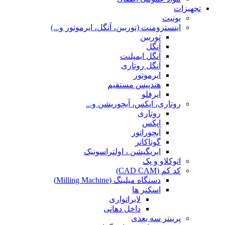
تجهیزات
یونیت
اینسترومنت (توربین، آنگل، ایرموتور و...)
توربین
آنگل
آنگل ایمپلنت
آنگل روتاری
ایرموتور
هندپیس مستقیم
ایرفلو
روتاری، اپکس، آبچوریشن و...
روتاری
اپکس
آبچوراتور
گوتاکاتر
ایریگیشن ، اولتراسونیک
اتوکلاو و پک
کد کم (CAD CAM)
دستگاه میلینگ (Milling Machine)
اسکنر ها
لابراتواری
داخل دهانی
پرینتر سه بعدی