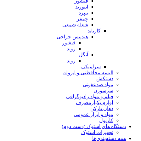
فیشور
اینورتد
تیپرد
چمفر
شعله شمعی
کارباید
هندپیس جراحی
فیشور
روند
آنگل
روند
سرامیکی
البسه محافظتی و ایزوله
دستکش
مواد ضدعفونی
سرسوزن
فیلم و مواد رادیوگرافی
لوازم یکبارمصرف
دهان بازکن
مواد و ابزار عمومی
کارپول
دستگاه های استوک (دست دوم)
تجهیزات استوک
همه دسته‌بندی‌ها