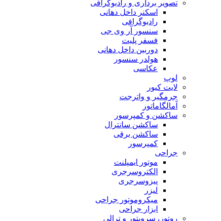
تصویر برداری و رادیوگرافی
اسکنر داخل دهانی
رادیوگرافی
سنسور آر وی جی
فسفر پلیت
دوربین داخل دهانی
هولدر سنسور
عکاسی
لوپ
لایت کیور
جرمگیر و واترجت
آمالگاماتور
ساکشن و کمپرسور
ساکشن سانترال
ساکشن برقی
کمپرسور
جراحی
موتور ایمپلنت
الکتروسرجری
پیزوسرجری
لیزر
میکروموتور جراحی
ابزار جراحی
روتور، سرویتور و ترالی