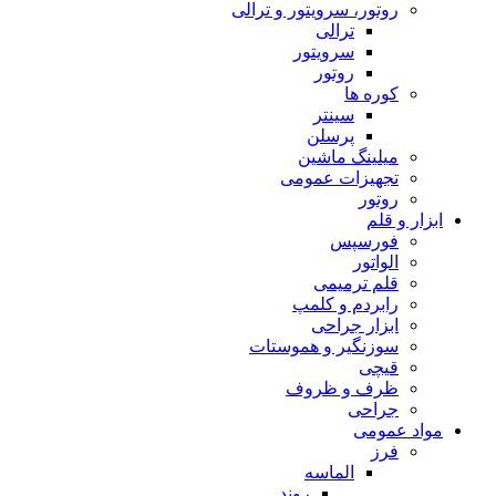
روتور، سرویتور و ترالی
ترالی
سرویتور
روتور
کوره ها
سینتر
پرسلن
میلینگ ماشین
تجهیزات عمومی
روتور
ابزار و قلم
فورسپس
الواتور
قلم ترمیمی
رابردم و کلمپ
ابزار جراحی
سوزنگیر و هموستات
قیچی
ظرف و ظروف
جراحی
مواد عمومی
فرز
الماسه
روند