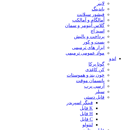
لاینر
باندینگ
فیشور سیلانت
آمالگام و آمالکپ
گلاس آینومر و سمان
اسید اچ
پرداخت و پالیش
پست و کور
ابزار های ترمیمی
مواد عمومی ترمیمی
اندو
گوتا پرکا
کن کاغذی
خون بند و هموستات
پانسمان موقت
آرسی پرپ
سیلر
فایل دستی
فینگر اسپریدر
K فایل
H فایل
C فایل
لنتولو