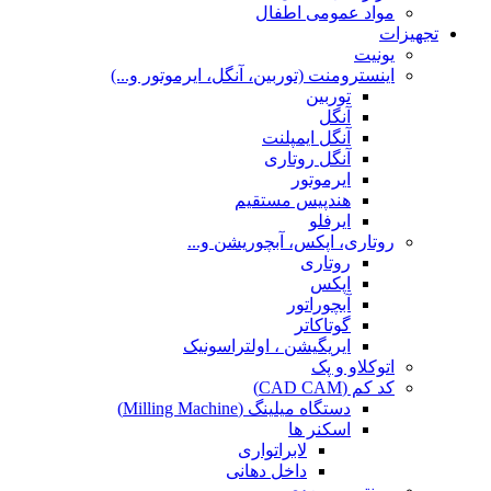
مواد عمومی اطفال
تجهیزات
یونیت
اینسترومنت (توربین، آنگل، ایرموتور و...)
توربین
آنگل
آنگل ایمپلنت
آنگل روتاری
ایرموتور
هندپیس مستقیم
ایرفلو
روتاری، اپکس، آبچوریشن و...
روتاری
اپکس
آبچوراتور
گوتاکاتر
ایریگیشن ، اولتراسونیک
اتوکلاو و پک
کد کم (CAD CAM)
دستگاه میلینگ (Milling Machine)
اسکنر ها
لابراتواری
داخل دهانی