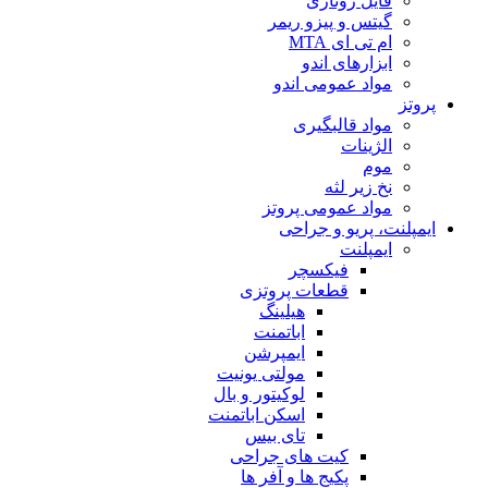
فایل روتاری
گیتس و پیزو ریمر
ام تی ای MTA
ابزارهای اندو
مواد عمومی اندو
پروتز
مواد قالبگیری
الژینات
موم
نخ زیر لثه
مواد عمومی پروتز
ایمپلنت، پریو و جراحی
ایمپلنت
فیکسچر
قطعات پروتزی
هیلینگ
اباتمنت
ایمپرشن
مولتی یونیت
لوکیتور و بال
اسکن اباتمنت
تای بیس
کیت های جراحی
پکیج ها و آفر ها