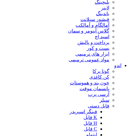
بلیچینگ
لاینر
باندینگ
فیشور سیلانت
آمالگام و آمالکپ
گلاس آینومر و سمان
اسید اچ
پرداخت و پالیش
پست و کور
ابزار های ترمیمی
مواد عمومی ترمیمی
اندو
گوتا پرکا
کن کاغذی
خون بند و هموستات
پانسمان موقت
آرسی پرپ
سیلر
فایل دستی
فینگر اسپریدر
K فایل
H فایل
C فایل
لنتولو