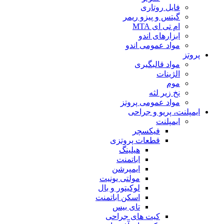
فایل روتاری
گیتس و پیزو ریمر
ام تی ای MTA
ابزارهای اندو
مواد عمومی اندو
پروتز
مواد قالبگیری
الژینات
موم
نخ زیر لثه
مواد عمومی پروتز
ایمپلنت، پریو و جراحی
ایمپلنت
فیکسچر
قطعات پروتزی
هیلینگ
اباتمنت
ایمپرشن
مولتی یونیت
لوکیتور و بال
اسکن اباتمنت
تای بیس
کیت های جراحی