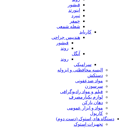
فیشور
اینورتد
تیپرد
چمفر
شعله شمعی
کارباید
هندپیس جراحی
فیشور
روند
آنگل
روند
سرامیکی
البسه محافظتی و ایزوله
دستکش
مواد ضدعفونی
سرسوزن
فیلم و مواد رادیوگرافی
لوازم یکبارمصرف
دهان بازکن
مواد و ابزار عمومی
کارپول
دستگاه های استوک (دست دوم)
تجهیزات استوک