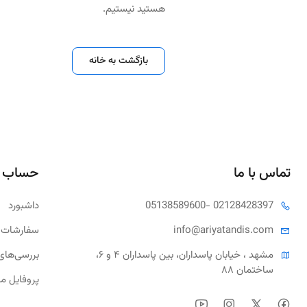
هستید نیستیم.
بازگشت به خانه
تماس با ما
حساب 
- 02128428397
05138589600
داشبورد
tandis.com
info@ariya
سفارشات 
مشهد ، خیابان پاسداران، بین پاسداران ۴ و ۶، 
بررسی‌های
ساختمان ۸۸
پروفایل م