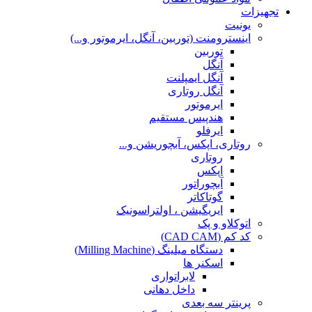
تجهیزات
یونیت
اینسترومنت (توربین، آنگل، ایرموتور و...)
توربین
آنگل
آنگل ایمپلنت
آنگل روتاری
ایرموتور
هندپیس مستقیم
ایرفلو
روتاری، اپکس، آبچوریشن و...
روتاری
اپکس
آبچوراتور
گوتاکاتر
ایریگیشن ، اولتراسونیک
اتوکلاو و پک
کد کم (CAD CAM)
دستگاه میلینگ (Milling Machine)
اسکنر ها
لابراتواری
داخل دهانی
پرینتر سه بعدی