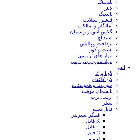
بلیچینگ
لاینر
باندینگ
فیشور سیلانت
آمالگام و آمالکپ
گلاس آینومر و سمان
اسید اچ
پرداخت و پالیش
پست و کور
ابزار های ترمیمی
مواد عمومی ترمیمی
اندو
گوتا پرکا
کن کاغذی
خون بند و هموستات
پانسمان موقت
آرسی پرپ
سیلر
فایل دستی
فینگر اسپریدر
K فایل
H فایل
C فایل
لنتولو