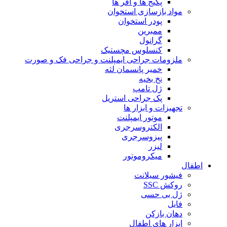
پکیج ها و آفر ها
مواد بازسازی استخوان
پودر استخوان
ممبرین
گرانول
کنسلوس مچستیک
ملزومات جراحی ایمپلنت و جراحی فک و صورت
خمیر پانسمان لثه
نخ بخیه
ژل تامپ
پک جراحی استریل
تجهیزات و ابزار ها
موتور ایمپلنت
الکتروسرجری
پیزوسرجری
لیزر
میکروموتور
اطفال
فیشور سیلانت
روکش SSC
ژل بی حسی
فایل
دهان بازکن
ابزار های اطفال