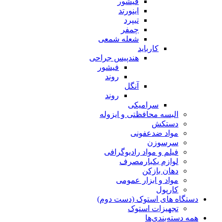
فیشور
اینورتد
تیپرد
چمفر
شعله شمعی
کارباید
هندپیس جراحی
فیشور
روند
آنگل
روند
سرامیکی
البسه محافظتی و ایزوله
دستکش
مواد ضدعفونی
سرسوزن
فیلم و مواد رادیوگرافی
لوازم یکبارمصرف
دهان بازکن
مواد و ابزار عمومی
کارپول
دستگاه های استوک (دست دوم)
تجهیزات استوک
همه دسته‌بندی‌ها