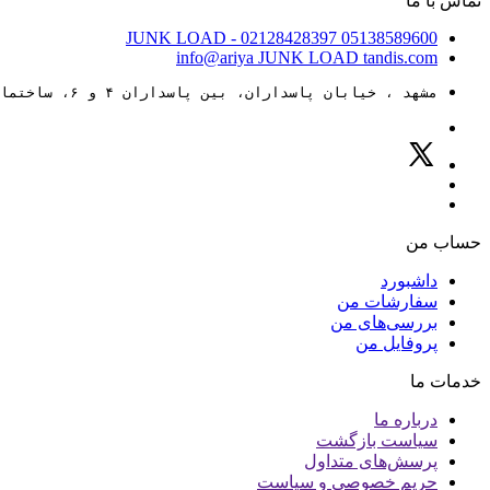
تماس با ما
JUNK LOAD
- 02128428397
05138589600
info@ariya
JUNK LOAD
tandis.com
مشهد ، خیابان پاسداران، بین پاسداران ۴ و ۶، ساختمان ۸۸
حساب من
داشبورد
سفارشات من
بررسی‌های من
پروفایل من
خدمات ما
درباره ما
سیاست بازگشت
پرسش‌های متداول
حریم خصوصی و سیاست