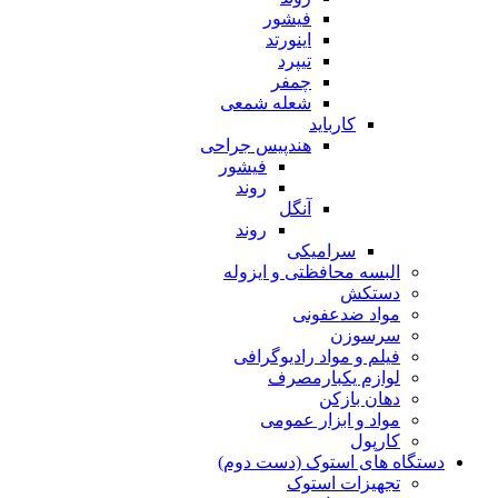
فیشور
اینورتد
تیپرد
چمفر
شعله شمعی
کارباید
هندپیس جراحی
فیشور
روند
آنگل
روند
سرامیکی
البسه محافظتی و ایزوله
دستکش
مواد ضدعفونی
سرسوزن
فیلم و مواد رادیوگرافی
لوازم یکبارمصرف
دهان بازکن
مواد و ابزار عمومی
کارپول
دستگاه های استوک (دست دوم)
تجهیزات استوک