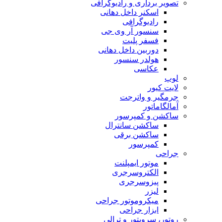
تصویر برداری و رادیوگرافی
اسکنر داخل دهانی
رادیوگرافی
سنسور آر وی جی
فسفر پلیت
دوربین داخل دهانی
هولدر سنسور
عکاسی
لوپ
لایت کیور
جرمگیر و واترجت
آمالگاماتور
ساکشن و کمپرسور
ساکشن سانترال
ساکشن برقی
کمپرسور
جراحی
موتور ایمپلنت
الکتروسرجری
پیزوسرجری
لیزر
میکروموتور جراحی
ابزار جراحی
روتور، سرویتور و ترالی