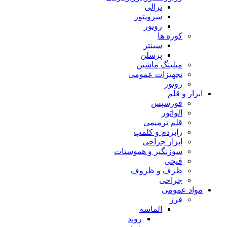
ترالی
سرویتور
روتور
کوره ها
سینتر
پرسلن
میلینگ ماشین
تجهیزات عمومی
روتور
ابزار و قلم
فورسپس
الواتور
قلم ترمیمی
رابردم و کلمپ
ابزار جراحی
سوزنگیر و هموستات
قیچی
ظرف و ظروف
جراحی
مواد عمومی
فرز
الماسه
روند