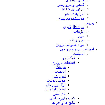
فایل روتاری
گیتس و پیزو ریمر
ام تی ای MTA
ابزارهای اندو
مواد عمومی اندو
پروتز
مواد قالبگیری
الژینات
موم
نخ زیر لثه
مواد عمومی پروتز
ایمپلنت، پریو و جراحی
ایمپلنت
فیکسچر
قطعات پروتزی
هیلینگ
اباتمنت
ایمپرشن
مولتی یونیت
لوکیتور و بال
اسکن اباتمنت
تای بیس
کیت های جراحی
پکیج ها و آفر ها