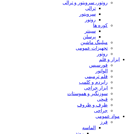
روتور، سرویتور و ترالی
ترالی
سرویتور
روتور
کوره ها
سینتر
پرسلن
میلینگ ماشین
تجهیزات عمومی
روتور
ابزار و قلم
فورسپس
الواتور
قلم ترمیمی
رابردم و کلمپ
ابزار جراحی
سوزنگیر و هموستات
قیچی
ظرف و ظروف
جراحی
مواد عمومی
فرز
الماسه
روند