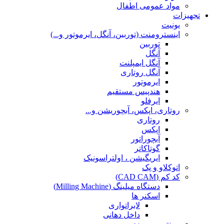
مواد عمومی اطفال
تجهیزات
یونیت
اینسترومنت (توربین، آنگل، ایرموتور و...)
توربین
آنگل
آنگل ایمپلنت
آنگل روتاری
ایرموتور
هندپیس مستقیم
ایرفلو
روتاری، اپکس، آبچوریشن و...
روتاری
اپکس
آبچوراتور
گوتاکاتر
ایریگیشن ، اولتراسونیک
اتوکلاو و پک
کد کم (CAD CAM)
دستگاه میلینگ (Milling Machine)
اسکنر ها
لابراتواری
داخل دهانی