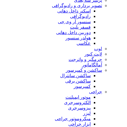
پرینتر سه بعدی
تصویر برداری و رادیوگرافی
اسکنر داخل دهانی
رادیوگرافی
سنسور آر وی جی
فسفر پلیت
دوربین داخل دهانی
هولدر سنسور
عکاسی
لوپ
لایت کیور
جرمگیر و واترجت
آمالگاماتور
ساکشن و کمپرسور
ساکشن سانترال
ساکشن برقی
کمپرسور
جراحی
موتور ایمپلنت
الکتروسرجری
پیزوسرجری
لیزر
میکروموتور جراحی
ابزار جراحی