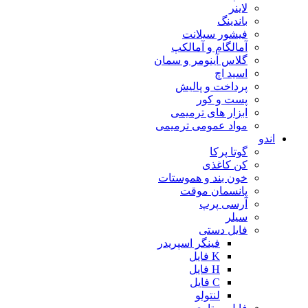
لاینر
باندینگ
فیشور سیلانت
آمالگام و آمالکپ
گلاس آینومر و سمان
اسید اچ
پرداخت و پالیش
پست و کور
ابزار های ترمیمی
مواد عمومی ترمیمی
اندو
گوتا پرکا
کن کاغذی
خون بند و هموستات
پانسمان موقت
آرسی پرپ
سیلر
فایل دستی
فینگر اسپریدر
K فایل
H فایل
C فایل
لنتولو