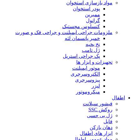
مواد بازسازی استخوان
پودر استخوان
ممبرین
گرانول
کنسلوس مچستیک
ملزومات جراحی ایمپلنت و جراحی فک و صورت
خمیر پانسمان لثه
نخ بخیه
ژل تامپ
پک جراحی استریل
تجهیزات و ابزار ها
موتور ایمپلنت
الکتروسرجری
پیزوسرجری
لیزر
میکروموتور
اطفال
فیشور سیلانت
روکش SSC
ژل بی حسی
فایل
دهان بازکن
ابزار های اطفال
مواد عمومی اطفال