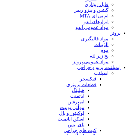
فایل روتاری
گیتس و پیزو ریمر
ام تی ای MTA
ابزارهای اندو
مواد عمومی اندو
پروتز
مواد قالبگیری
الژینات
موم
نخ زیر لثه
مواد عمومی پروتز
ایمپلنت، پریو و جراحی
ایمپلنت
فیکسچر
قطعات پروتزی
هیلینگ
اباتمنت
ایمپرشن
مولتی یونیت
لوکیتور و بال
اسکن اباتمنت
تای بیس
کیت های جراحی