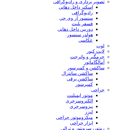
تصویر برداری و رادیوگرافی
اسکنر داخل دهانی
رادیوگرافی
سنسور آر وی جی
فسفر پلیت
دوربین داخل دهانی
هولدر سنسور
عکاسی
لوپ
لایت کیور
جرمگیر و واترجت
آمالگاماتور
ساکشن و کمپرسور
ساکشن سانترال
ساکشن برقی
کمپرسور
جراحی
موتور ایمپلنت
الکتروسرجری
پیزوسرجری
لیزر
میکروموتور جراحی
ابزار جراحی
روتور، سرویتور و ترالی