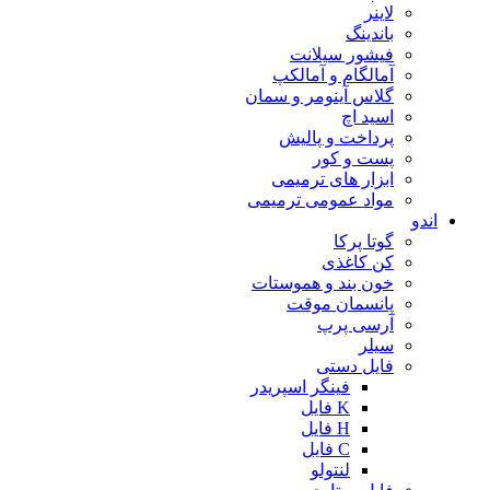
لاینر
باندینگ
فیشور سیلانت
آمالگام و آمالکپ
گلاس آینومر و سمان
اسید اچ
پرداخت و پالیش
پست و کور
ابزار های ترمیمی
مواد عمومی ترمیمی
اندو
گوتا پرکا
کن کاغذی
خون بند و هموستات
پانسمان موقت
آرسی پرپ
سیلر
فایل دستی
فینگر اسپریدر
K فایل
H فایل
C فایل
لنتولو