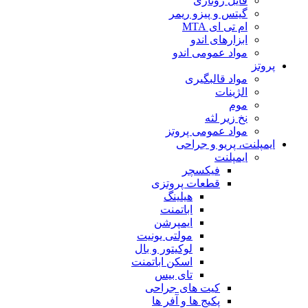
فایل روتاری
گیتس و پیزو ریمر
ام تی ای MTA
ابزارهای اندو
مواد عمومی اندو
پروتز
مواد قالبگیری
الژینات
موم
نخ زیر لثه
مواد عمومی پروتز
ایمپلنت، پریو و جراحی
ایمپلنت
فیکسچر
قطعات پروتزی
هیلینگ
اباتمنت
ایمپرشن
مولتی یونیت
لوکیتور و بال
اسکن اباتمنت
تای بیس
کیت های جراحی
پکیج ها و آفر ها