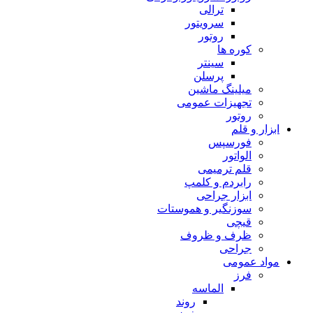
ترالی
سرویتور
روتور
کوره ها
سینتر
پرسلن
میلینگ ماشین
تجهیزات عمومی
روتور
ابزار و قلم
فورسپس
الواتور
قلم ترمیمی
رابردم و کلمپ
ابزار جراحی
سوزنگیر و هموستات
قیچی
ظرف و ظروف
جراحی
مواد عمومی
فرز
الماسه
روند