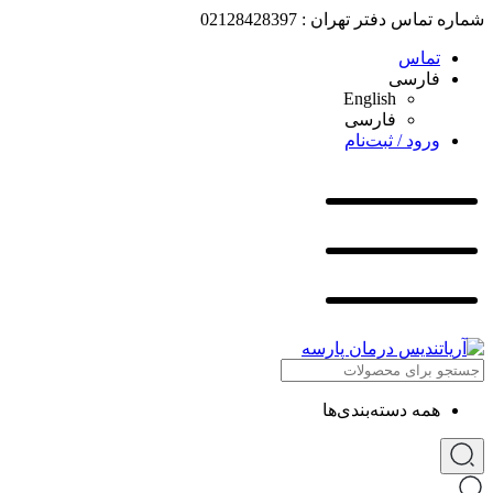
شماره تماس دفتر تهران : 02128428397
تماس
فارسی
English
فارسی
ورود / ثبت‌نام
همه دسته‌بندی‌ها