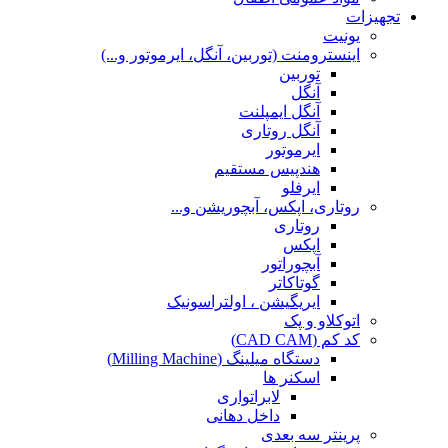
تجهیزات
یونیت
اینسترومنت (توربین، آنگل، ایرموتور و...)
توربین
آنگل
آنگل ایمپلنت
آنگل روتاری
ایرموتور
هندپیس مستقیم
ایرفلو
روتاری، اپکس، آبچوریشن و...
روتاری
اپکس
آبچوراتور
گوتاکاتر
ایریگیشن ، اولتراسونیک
اتوکلاو و پک
کد کم (CAD CAM)
دستگاه میلینگ (Milling Machine)
اسکنر ها
لابراتواری
داخل دهانی
پرینتر سه بعدی