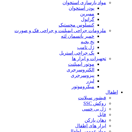
مواد بازسازی استخوان
پودر استخوان
ممبرین
گرانول
کنسلوس مچستیک
ملزومات جراحی ایمپلنت و جراحی فک و صورت
خمیر پانسمان لثه
نخ بخیه
ژل تامپ
پک جراحی استریل
تجهیزات و ابزار ها
موتور ایمپلنت
الکتروسرجری
پیزوسرجری
لیزر
میکروموتور
اطفال
فیشور سیلانت
روکش SSC
ژل بی حسی
فایل
دهان بازکن
ابزار های اطفال
مواد عمومی اطفال