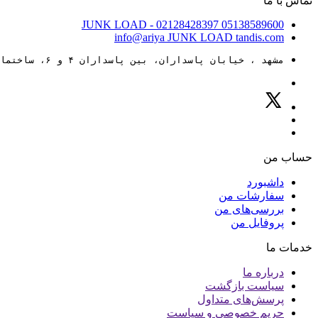
تماس با ما
JUNK LOAD
- 02128428397
05138589600
info@ariya
JUNK LOAD
tandis.com
مشهد ، خیابان پاسداران، بین پاسداران ۴ و ۶، ساختمان ۸۸
حساب من
داشبورد
سفارشات من
بررسی‌های من
پروفایل من
خدمات ما
درباره ما
سیاست بازگشت
پرسش‌های متداول
حریم خصوصی و سیاست