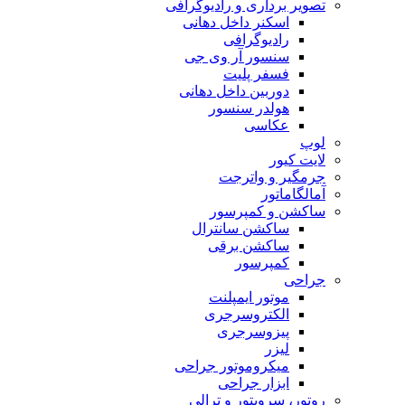
تصویر برداری و رادیوگرافی
اسکنر داخل دهانی
رادیوگرافی
سنسور آر وی جی
فسفر پلیت
دوربین داخل دهانی
هولدر سنسور
عکاسی
لوپ
لایت کیور
جرمگیر و واترجت
آمالگاماتور
ساکشن و کمپرسور
ساکشن سانترال
ساکشن برقی
کمپرسور
جراحی
موتور ایمپلنت
الکتروسرجری
پیزوسرجری
لیزر
میکروموتور جراحی
ابزار جراحی
روتور، سرویتور و ترالی