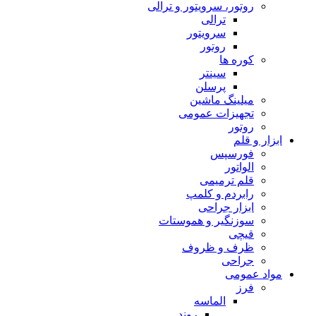
روتور، سرویتور و ترالی
ترالی
سرویتور
روتور
کوره ها
سینتر
پرسلن
میلینگ ماشین
تجهیزات عمومی
روتور
ابزار و قلم
فورسپس
الواتور
قلم ترمیمی
رابردم و کلمپ
ابزار جراحی
سوزنگیر و هموستات
قیچی
ظرف و ظروف
جراحی
مواد عمومی
فرز
الماسه
روند