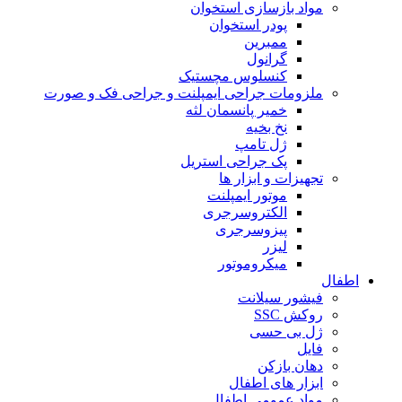
مواد بازسازی استخوان
پودر استخوان
ممبرین
گرانول
کنسلوس مچستیک
ملزومات جراحی ایمپلنت و جراحی فک و صورت
خمیر پانسمان لثه
نخ بخیه
ژل تامپ
پک جراحی استریل
تجهیزات و ابزار ها
موتور ایمپلنت
الکتروسرجری
پیزوسرجری
لیزر
میکروموتور
اطفال
فیشور سیلانت
روکش SSC
ژل بی حسی
فایل
دهان بازکن
ابزار های اطفال
مواد عمومی اطفال