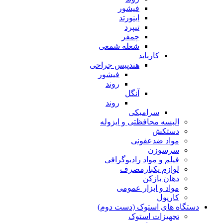
فیشور
اینورتد
تیپرد
چمفر
شعله شمعی
کارباید
هندپیس جراحی
فیشور
روند
آنگل
روند
سرامیکی
البسه محافظتی و ایزوله
دستکش
مواد ضدعفونی
سرسوزن
فیلم و مواد رادیوگرافی
لوازم یکبارمصرف
دهان بازکن
مواد و ابزار عمومی
کارپول
دستگاه های استوک (دست دوم)
تجهیزات استوک