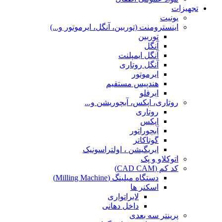
تجهیزات
یونیت
اینسترومنت (توربین، آنگل، ایرموتور و...)
توربین
آنگل
آنگل ایمپلنت
آنگل روتاری
ایرموتور
هندپیس مستقیم
ایرفلو
روتاری، اپکس، آبچوریشن و...
روتاری
اپکس
آبچوراتور
گوتاکاتر
ایریگیشن ، اولتراسونیک
اتوکلاو و پک
کد کم (CAD CAM)
دستگاه میلینگ (Milling Machine)
اسکنر ها
لابراتواری
داخل دهانی
پرینتر سه بعدی