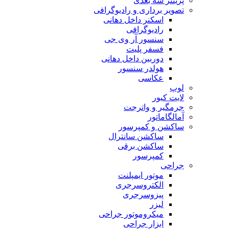
پرینتر سه بعدی
تصویر برداری و رادیوگرافی
اسکنر داخل دهانی
رادیوگرافی
سنسور آر وی جی
فسفر پلیت
دوربین داخل دهانی
هولدر سنسور
عکاسی
لوپ
لایت کیور
جرمگیر و واترجت
آمالگاماتور
ساکشن و کمپرسور
ساکشن سانترال
ساکشن برقی
کمپرسور
جراحی
موتور ایمپلنت
الکتروسرجری
پیزوسرجری
لیزر
میکروموتور جراحی
ابزار جراحی