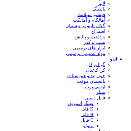
لاینر
باندینگ
فیشور سیلانت
آمالگام و آمالکپ
گلاس آینومر و سمان
اسید اچ
پرداخت و پالیش
پست و کور
ابزار های ترمیمی
مواد عمومی ترمیمی
اندو
گوتا پرکا
کن کاغذی
خون بند و هموستات
پانسمان موقت
آرسی پرپ
سیلر
فایل دستی
فینگر اسپریدر
K فایل
H فایل
C فایل
لنتولو