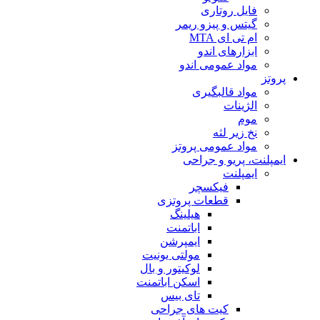
فایل روتاری
گیتس و پیزو ریمر
ام تی ای MTA
ابزارهای اندو
مواد عمومی اندو
پروتز
مواد قالبگیری
الژینات
موم
نخ زیر لثه
مواد عمومی پروتز
ایمپلنت، پریو و جراحی
ایمپلنت
فیکسچر
قطعات پروتزی
هیلینگ
اباتمنت
ایمپرشن
مولتی یونیت
لوکیتور و بال
اسکن اباتمنت
تای بیس
کیت های جراحی