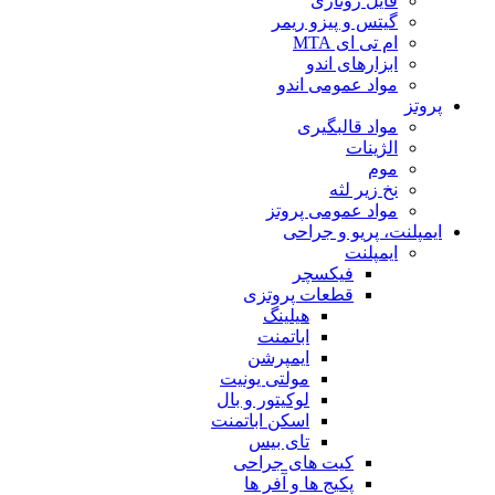
فایل روتاری
گیتس و پیزو ریمر
ام تی ای MTA
ابزارهای اندو
مواد عمومی اندو
پروتز
مواد قالبگیری
الژینات
موم
نخ زیر لثه
مواد عمومی پروتز
ایمپلنت، پریو و جراحی
ایمپلنت
فیکسچر
قطعات پروتزی
هیلینگ
اباتمنت
ایمپرشن
مولتی یونیت
لوکیتور و بال
اسکن اباتمنت
تای بیس
کیت های جراحی
پکیج ها و آفر ها