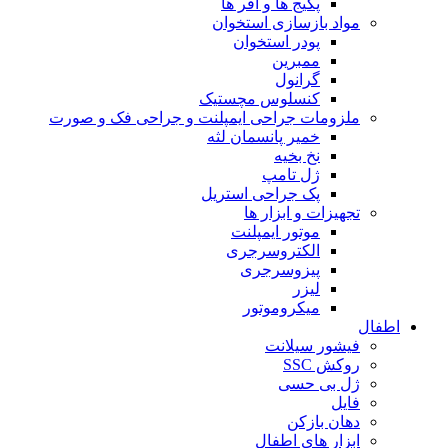
پکیج ها و آفر ها
مواد بازسازی استخوان
پودر استخوان
ممبرین
گرانول
کنسلوس مچستیک
ملزومات جراحی ایمپلنت و جراحی فک و صورت
خمیر پانسمان لثه
نخ بخیه
ژل تامپ
پک جراحی استریل
تجهیزات و ابزار ها
موتور ایمپلنت
الکتروسرجری
پیزوسرجری
لیزر
میکروموتور
اطفال
فیشور سیلانت
روکش SSC
ژل بی حسی
فایل
دهان بازکن
ابزار های اطفال