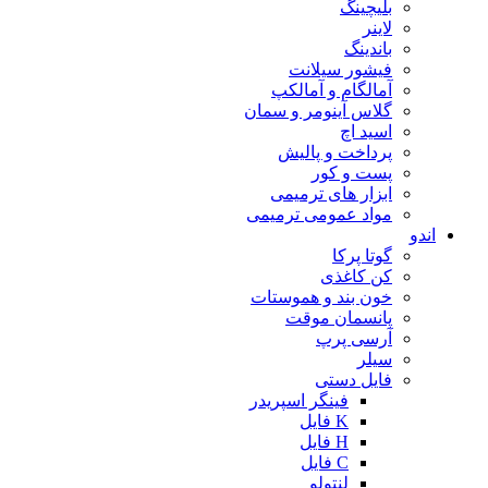
بلیچینگ
لاینر
باندینگ
فیشور سیلانت
آمالگام و آمالکپ
گلاس آینومر و سمان
اسید اچ
پرداخت و پالیش
پست و کور
ابزار های ترمیمی
مواد عمومی ترمیمی
اندو
گوتا پرکا
کن کاغذی
خون بند و هموستات
پانسمان موقت
آرسی پرپ
سیلر
فایل دستی
فینگر اسپریدر
K فایل
H فایل
C فایل
لنتولو