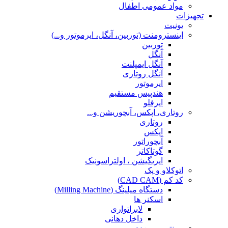
مواد عمومی اطفال
تجهیزات
یونیت
اینسترومنت (توربین، آنگل، ایرموتور و...)
توربین
آنگل
آنگل ایمپلنت
آنگل روتاری
ایرموتور
هندپیس مستقیم
ایرفلو
روتاری، اپکس، آبچوریشن و...
روتاری
اپکس
آبچوراتور
گوتاکاتر
ایریگیشن ، اولتراسونیک
اتوکلاو و پک
کد کم (CAD CAM)
دستگاه میلینگ (Milling Machine)
اسکنر ها
لابراتواری
داخل دهانی