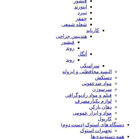
فیشور
اینورتد
تیپرد
چمفر
شعله شمعی
کارباید
هندپیس جراحی
فیشور
روند
آنگل
روند
سرامیکی
البسه محافظتی و ایزوله
دستکش
مواد ضدعفونی
سرسوزن
فیلم و مواد رادیوگرافی
لوازم یکبارمصرف
دهان بازکن
مواد و ابزار عمومی
کارپول
دستگاه های استوک (دست دوم)
تجهیزات استوک
همه دسته‌بندی‌ها