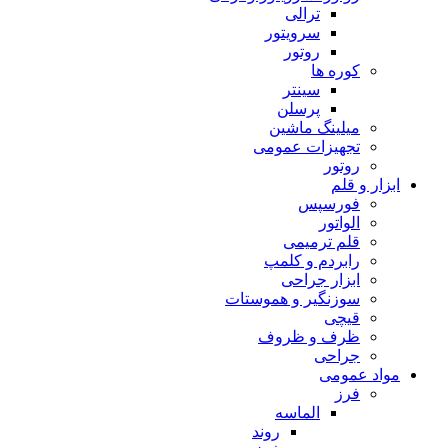
ترالی
سرویتور
روتور
کوره ها
سینتر
پرسلن
میلینگ ماشین
تجهیزات عمومی
روتور
ابزار و قلم
فورسپس
الواتور
قلم ترمیمی
رابردم و کلمپ
ابزار جراحی
سوزنگیر و هموستات
قیچی
ظرف و ظروف
جراحی
مواد عمومی
فرز
الماسه
روند