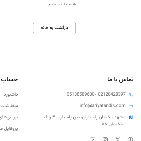
هستید نیستیم.
بازگشت به خانه
تماس با ما
حساب 
- 02128428397
05138589600
داشبورد
tandis.com
info@ariya
سفارشات 
مشهد ، خیابان پاسداران، بین پاسداران ۴ و ۶، 
بررسی‌های
ساختمان ۸۸
پروفایل م