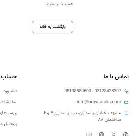
هستید نیستیم.
بازگشت به خانه
تماس با ما
حساب 
- 02128428397
05138589600
داشبورد
tandis.com
info@ariya
سفارشات 
مشهد ، خیابان پاسداران، بین پاسداران ۴ و ۶، 
بررسی‌های
ساختمان ۸۸
پروفایل م