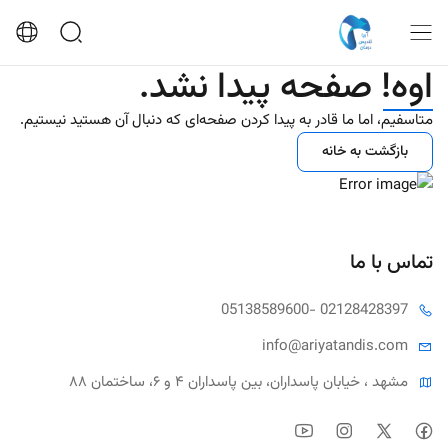
اوه! صفحه پیدا نشد.
متاسفیم، اما ما قادر به پیدا کردن صفحه‌ای که دنبال آن هستید نیستیم.
بازگشت به خانه
تماس با ما
05138589600
- 02128428397
info@ariya
tandis.com
مشهد ، خیابان پاسداران، بین پاسداران ۴ و ۶، ساختمان ۸۸