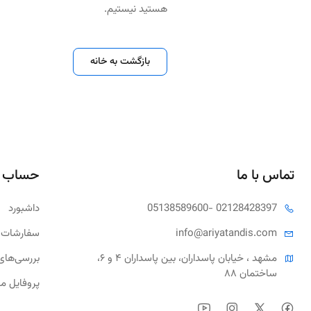
هستید نیستیم.
بازگشت به خانه
تماس با ما
حساب 
- 02128428397
05138589600
داشبورد
tandis.com
info@ariya
سفارشات 
مشهد ، خیابان پاسداران، بین پاسداران ۴ و ۶، 
بررسی‌های
ساختمان ۸۸
پروفایل م