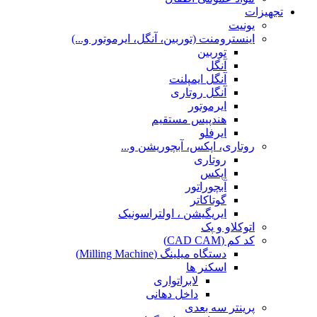
تجهیزات
یونیت
اینسترومنت (توربین، آنگل، ایرموتور و...)
توربین
آنگل
آنگل ایمپلنت
آنگل روتاری
ایرموتور
هندپیس مستقیم
ایرفلو
روتاری، اپکس، آبچوریشن و...
روتاری
اپکس
آبچوراتور
گوتاکاتر
ایریگیشن ، اولتراسونیک
اتوکلاو و پک
کد کم (CAD CAM)
دستگاه میلینگ (Milling Machine)
اسکنر ها
لابراتواری
داخل دهانی
پرینتر سه بعدی