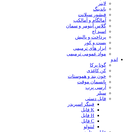
لاینر
باندینگ
فیشور سیلانت
آمالگام و آمالکپ
گلاس آینومر و سمان
اسید اچ
پرداخت و پالیش
پست و کور
ابزار های ترمیمی
مواد عمومی ترمیمی
اندو
گوتا پرکا
کن کاغذی
خون بند و هموستات
پانسمان موقت
آرسی پرپ
سیلر
فایل دستی
فینگر اسپریدر
K فایل
H فایل
C فایل
لنتولو