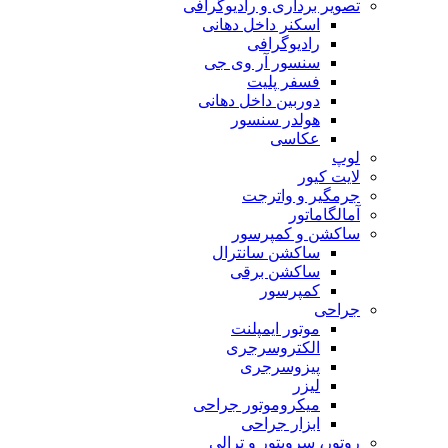
تصویر برداری و رادیوگرافی
اسکنر داخل دهانی
رادیوگرافی
سنسور آر وی جی
فسفر پلیت
دوربین داخل دهانی
هولدر سنسور
عکاسی
لوپ
لایت کیور
جرمگیر و واترجت
آمالگاماتور
ساکشن و کمپرسور
ساکشن سانترال
ساکشن برقی
کمپرسور
جراحی
موتور ایمپلنت
الکتروسرجری
پیزوسرجری
لیزر
میکروموتور جراحی
ابزار جراحی
روتور، سرویتور و ترالی