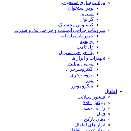
مواد بازسازی استخوان
پودر استخوان
ممبرین
گرانول
کنسلوس مچستیک
ملزومات جراحی ایمپلنت و جراحی فک و صورت
خمیر پانسمان لثه
نخ بخیه
ژل تامپ
پک جراحی استریل
تجهیزات و ابزار ها
موتور ایمپلنت
الکتروسرجری
پیزوسرجری
لیزر
میکروموتور
اطفال
فیشور سیلانت
روکش SSC
ژل بی حسی
فایل
دهان بازکن
ابزار های اطفال
مواد عمومی اطفال