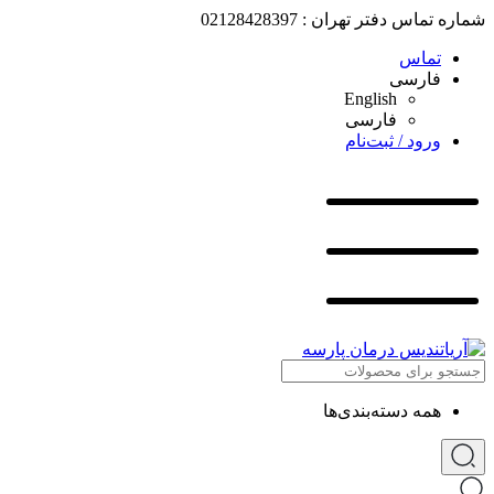
شماره تماس دفتر تهران : 02128428397
تماس
فارسی
English
فارسی
ورود / ثبت‌نام
همه دسته‌بندی‌ها