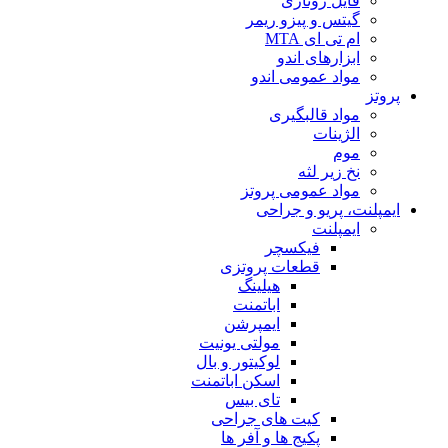
فایل روتاری
گیتس و پیزو ریمر
ام تی ای MTA
ابزارهای اندو
مواد عمومی اندو
پروتز
مواد قالبگیری
الژینات
موم
نخ زیر لثه
مواد عمومی پروتز
ایمپلنت، پریو و جراحی
ایمپلنت
فیکسچر
قطعات پروتزی
هیلینگ
اباتمنت
ایمپرشن
مولتی یونیت
لوکیتور و بال
اسکن اباتمنت
تای بیس
کیت های جراحی
پکیج ها و آفر ها