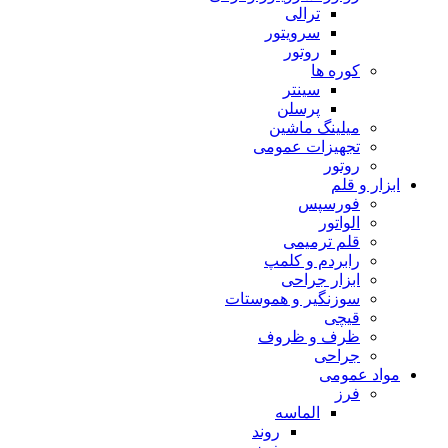
ترالی
سرویتور
روتور
کوره ها
سینتر
پرسلن
میلینگ ماشین
تجهیزات عمومی
روتور
ابزار و قلم
فورسپس
الواتور
قلم ترمیمی
رابردم و کلمپ
ابزار جراحی
سوزنگیر و هموستات
قیچی
ظرف و ظروف
جراحی
مواد عمومی
فرز
الماسه
روند