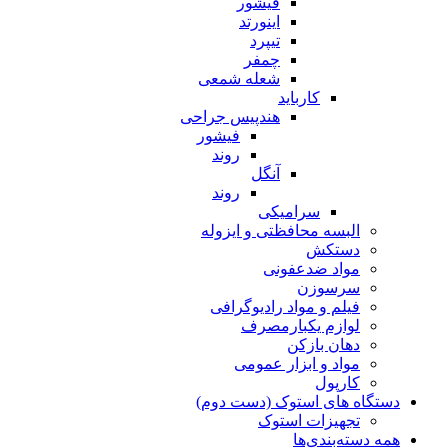
فیشور
اینورتد
تیپرد
چمفر
شعله شمعی
کارباید
هندپیس جراحی
فیشور
روند
آنگل
روند
سرامیکی
البسه محافظتی و ایزوله
دستکش
مواد ضدعفونی
سرسوزن
فیلم و مواد رادیوگرافی
لوازم یکبارمصرف
دهان بازکن
مواد و ابزار عمومی
کارپول
دستگاه های استوک (دست دوم)
تجهیزات استوک
همه دسته‌بندی‌ها