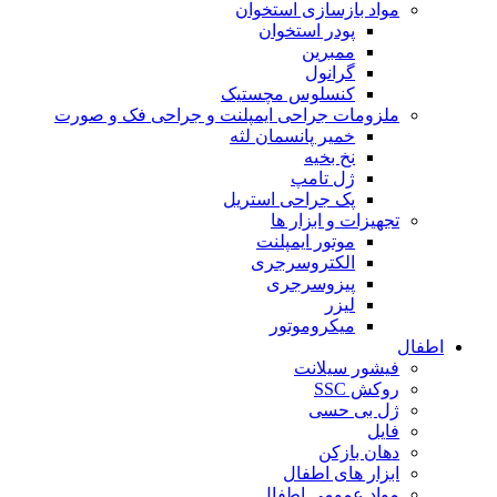
مواد بازسازی استخوان
پودر استخوان
ممبرین
گرانول
کنسلوس مچستیک
ملزومات جراحی ایمپلنت و جراحی فک و صورت
خمیر پانسمان لثه
نخ بخیه
ژل تامپ
پک جراحی استریل
تجهیزات و ابزار ها
موتور ایمپلنت
الکتروسرجری
پیزوسرجری
لیزر
میکروموتور
اطفال
فیشور سیلانت
روکش SSC
ژل بی حسی
فایل
دهان بازکن
ابزار های اطفال
مواد عمومی اطفال