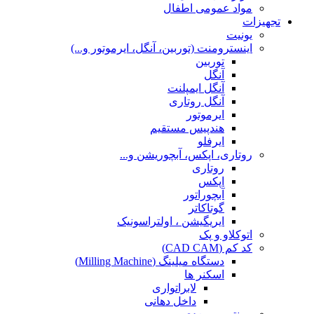
مواد عمومی اطفال
تجهیزات
یونیت
اینسترومنت (توربین، آنگل، ایرموتور و...)
توربین
آنگل
آنگل ایمپلنت
آنگل روتاری
ایرموتور
هندپیس مستقیم
ایرفلو
روتاری، اپکس، آبچوریشن و...
روتاری
اپکس
آبچوراتور
گوتاکاتر
ایریگیشن ، اولتراسونیک
اتوکلاو و پک
کد کم (CAD CAM)
دستگاه میلینگ (Milling Machine)
اسکنر ها
لابراتواری
داخل دهانی