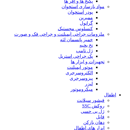
پکیج ها و آفر ها
مواد بازسازی استخوان
پودر استخوان
ممبرین
گرانول
کنسلوس مچستیک
ملزومات جراحی ایمپلنت و جراحی فک و صورت
خمیر پانسمان لثه
نخ بخیه
ژل تامپ
پک جراحی استریل
تجهیزات و ابزار ها
موتور ایمپلنت
الکتروسرجری
پیزوسرجری
لیزر
میکروموتور
اطفال
فیشور سیلانت
روکش SSC
ژل بی حسی
فایل
دهان بازکن
ابزار های اطفال