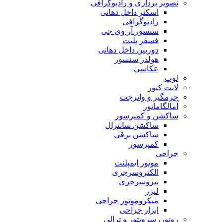
تصویر برداری و رادیوگرافی
اسکنر داخل دهانی
رادیوگرافی
سنسور آر وی جی
فسفر پلیت
دوربین داخل دهانی
هولدر سنسور
عکاسی
لوپ
لایت کیور
جرمگیر و واترجت
آمالگاماتور
ساکشن و کمپرسور
ساکشن سانترال
ساکشن برقی
کمپرسور
جراحی
موتور ایمپلنت
الکتروسرجری
پیزوسرجری
لیزر
میکروموتور جراحی
ابزار جراحی
روتور، سرویتور و ترالی