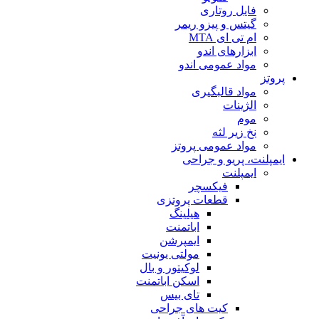
فایل روتاری
گیتس و پیزو ریمر
ام تی ای MTA
ابزارهای اندو
مواد عمومی اندو
پروتز
مواد قالبگیری
الژینات
موم
نخ زیر لثه
مواد عمومی پروتز
ایمپلنت، پریو و جراحی
ایمپلنت
فیکسچر
قطعات پروتزی
هیلینگ
اباتمنت
ایمپرشن
مولتی یونیت
لوکیتور و بال
اسکن اباتمنت
تای بیس
کیت های جراحی