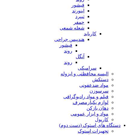
فیشور
اینورتد
تیپرد
چمفر
شعله شمعی
کارباید
هندپیس جراحی
فیشور
روند
آنگل
روند
سرامیکی
البسه محافظتی و ایزوله
دستکش
مواد ضدعفونی
سرسوزن
فیلم و مواد رادیوگرافی
لوازم یکبارمصرف
دهان بازکن
مواد و ابزار عمومی
کارپول
دستگاه های استوک (دست دوم)
تجهیزات استوک