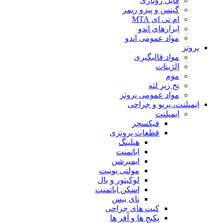
فایل روتاری
گیتس و پیزو ریمر
ام تی ای MTA
ابزارهای اندو
مواد عمومی اندو
پروتز
مواد قالبگیری
الژینات
موم
نخ زیر لثه
مواد عمومی پروتز
ایمپلنت، پریو و جراحی
ایمپلنت
فیکسچر
قطعات پروتزی
هیلینگ
اباتمنت
ایمپرشن
مولتی یونیت
لوکیتور و بال
اسکن اباتمنت
تای بیس
کیت های جراحی
پکیج ها و آفر ها