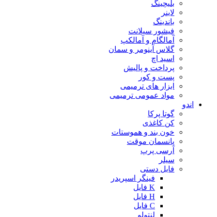
بلیچینگ
لاینر
باندینگ
فیشور سیلانت
آمالگام و آمالکپ
گلاس آینومر و سمان
اسید اچ
پرداخت و پالیش
پست و کور
ابزار های ترمیمی
مواد عمومی ترمیمی
اندو
گوتا پرکا
کن کاغذی
خون بند و هموستات
پانسمان موقت
آرسی پرپ
سیلر
فایل دستی
فینگر اسپریدر
K فایل
H فایل
C فایل
لنتولو