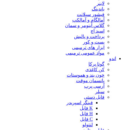
لاینر
باندینگ
فیشور سیلانت
آمالگام و آمالکپ
گلاس آینومر و سمان
اسید اچ
پرداخت و پالیش
پست و کور
ابزار های ترمیمی
مواد عمومی ترمیمی
اندو
گوتا پرکا
کن کاغذی
خون بند و هموستات
پانسمان موقت
آرسی پرپ
سیلر
فایل دستی
فینگر اسپریدر
K فایل
H فایل
C فایل
لنتولو