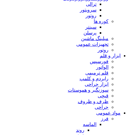
ترالی
سرویتور
روتور
کوره ها
سینتر
پرسلن
میلینگ ماشین
تجهیزات عمومی
روتور
ابزار و قلم
فورسپس
الواتور
قلم ترمیمی
رابردم و کلمپ
ابزار جراحی
سوزنگیر و هموستات
قیچی
ظرف و ظروف
جراحی
مواد عمومی
فرز
الماسه
روند