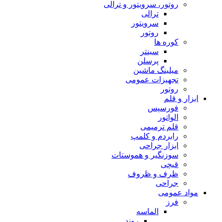
روتور، سرویتور و ترالی
ترالی
سرویتور
روتور
کوره ها
سینتر
پرسلن
میلینگ ماشین
تجهیزات عمومی
روتور
ابزار و قلم
فورسپس
الواتور
قلم ترمیمی
رابردم و کلمپ
ابزار جراحی
سوزنگیر و هموستات
قیچی
ظرف و ظروف
جراحی
مواد عمومی
فرز
الماسه
روند