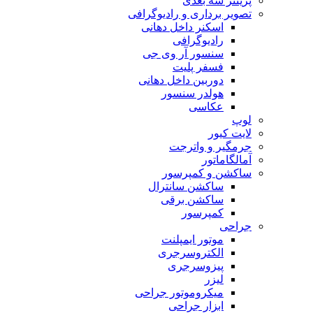
پرینتر سه بعدی
تصویر برداری و رادیوگرافی
اسکنر داخل دهانی
رادیوگرافی
سنسور آر وی جی
فسفر پلیت
دوربین داخل دهانی
هولدر سنسور
عکاسی
لوپ
لایت کیور
جرمگیر و واترجت
آمالگاماتور
ساکشن و کمپرسور
ساکشن سانترال
ساکشن برقی
کمپرسور
جراحی
موتور ایمپلنت
الکتروسرجری
پیزوسرجری
لیزر
میکروموتور جراحی
ابزار جراحی