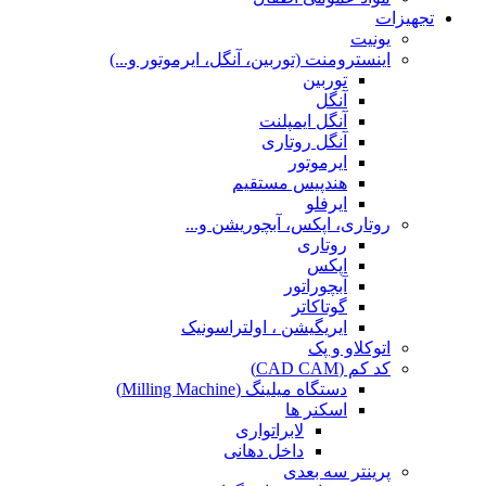
تجهیزات
یونیت
اینسترومنت (توربین، آنگل، ایرموتور و...)
توربین
آنگل
آنگل ایمپلنت
آنگل روتاری
ایرموتور
هندپیس مستقیم
ایرفلو
روتاری، اپکس، آبچوریشن و...
روتاری
اپکس
آبچوراتور
گوتاکاتر
ایریگیشن ، اولتراسونیک
اتوکلاو و پک
کد کم (CAD CAM)
دستگاه میلینگ (Milling Machine)
اسکنر ها
لابراتواری
داخل دهانی
پرینتر سه بعدی