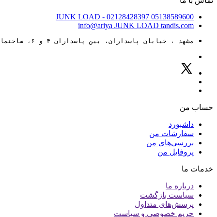
تماس با ما
JUNK LOAD
- 02128428397
05138589600
info@ariya
JUNK LOAD
tandis.com
مشهد ، خیابان پاسداران، بین پاسداران ۴ و ۶، ساختمان ۸۸
حساب من
داشبورد
سفارشات من
بررسی‌های من
پروفایل من
خدمات ما
درباره ما
سیاست بازگشت
پرسش‌های متداول
حریم خصوصی و سیاست