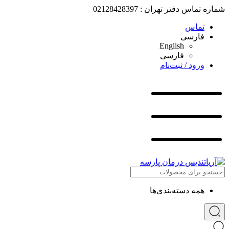
شماره تماس دفتر تهران : 02128428397
تماس
فارسی
English
فارسی
ورود / ثبت‌نام
همه دسته‌بندی‌ها