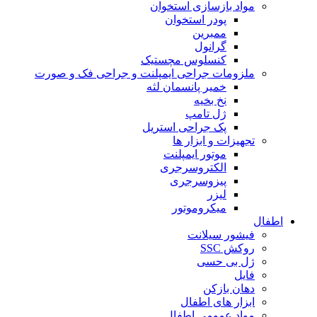
مواد بازسازی استخوان
پودر استخوان
ممبرین
گرانول
کنسلوس مچستیک
ملزومات جراحی ایمپلنت و جراحی فک و صورت
خمیر پانسمان لثه
نخ بخیه
ژل تامپ
پک جراحی استریل
تجهیزات و ابزار ها
موتور ایمپلنت
الکتروسرجری
پیزوسرجری
لیزر
میکروموتور
اطفال
فیشور سیلانت
روکش SSC
ژل بی حسی
فایل
دهان بازکن
ابزار های اطفال
مواد عمومی اطفال