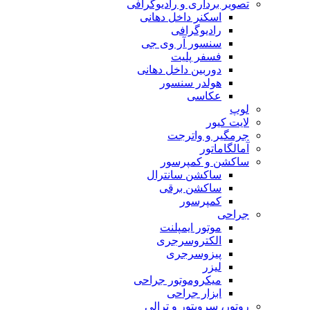
تصویر برداری و رادیوگرافی
اسکنر داخل دهانی
رادیوگرافی
سنسور آر وی جی
فسفر پلیت
دوربین داخل دهانی
هولدر سنسور
عکاسی
لوپ
لایت کیور
جرمگیر و واترجت
آمالگاماتور
ساکشن و کمپرسور
ساکشن سانترال
ساکشن برقی
کمپرسور
جراحی
موتور ایمپلنت
الکتروسرجری
پیزوسرجری
لیزر
میکروموتور جراحی
ابزار جراحی
روتور، سرویتور و ترالی