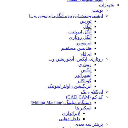
تجهیزات
یونیت
اینسترومنت (توربین، آنگل، ایرموتور و...)
توربین
آنگل
آنگل ایمپلنت
آنگل روتاری
ایرموتور
هندپیس مستقیم
ایرفلو
روتاری، اپکس، آبچوریشن و...
روتاری
اپکس
آبچوراتور
گوتاکاتر
ایریگیشن ، اولتراسونیک
اتوکلاو و پک
کد کم (CAD CAM)
دستگاه میلینگ (Milling Machine)
اسکنر ها
لابراتواری
داخل دهانی
پرینتر سه بعدی