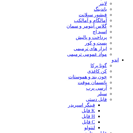
لاینر
باندینگ
فیشور سیلانت
آمالگام و آمالکپ
گلاس آینومر و سمان
اسید اچ
پرداخت و پالیش
پست و کور
ابزار های ترمیمی
مواد عمومی ترمیمی
اندو
گوتا پرکا
کن کاغذی
خون بند و هموستات
پانسمان موقت
آرسی پرپ
سیلر
فایل دستی
فینگر اسپریدر
K فایل
H فایل
C فایل
لنتولو