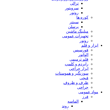
ترالی
سرویتور
روتور
کوره ها
سینتر
پرسلن
میلینگ ماشین
تجهیزات عمومی
روتور
ابزار و قلم
فورسپس
الواتور
قلم ترمیمی
رابردم و کلمپ
ابزار جراحی
سوزنگیر و هموستات
قیچی
ظرف و ظروف
جراحی
مواد عمومی
فرز
الماسه
روند