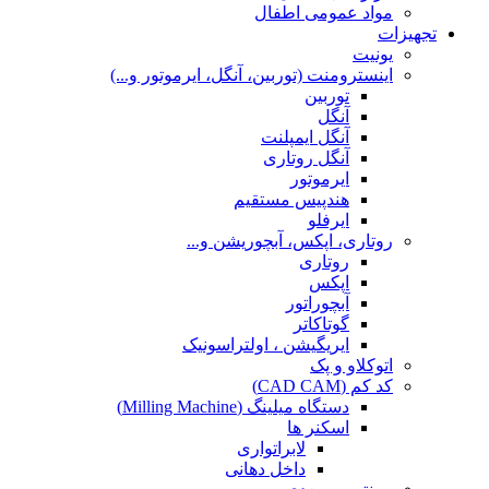
مواد عمومی اطفال
تجهیزات
یونیت
اینسترومنت (توربین، آنگل، ایرموتور و...)
توربین
آنگل
آنگل ایمپلنت
آنگل روتاری
ایرموتور
هندپیس مستقیم
ایرفلو
روتاری، اپکس، آبچوریشن و...
روتاری
اپکس
آبچوراتور
گوتاکاتر
ایریگیشن ، اولتراسونیک
اتوکلاو و پک
کد کم (CAD CAM)
دستگاه میلینگ (Milling Machine)
اسکنر ها
لابراتواری
داخل دهانی