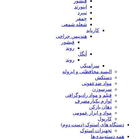
فیشور
اینورتد
تیپرد
چمفر
شعله شمعی
کارباید
هندپیس جراحی
فیشور
روند
آنگل
روند
سرامیکی
البسه محافظتی و ایزوله
دستکش
مواد ضدعفونی
سرسوزن
فیلم و مواد رادیوگرافی
لوازم یکبارمصرف
دهان بازکن
مواد و ابزار عمومی
کارپول
دستگاه های استوک (دست دوم)
تجهیزات استوک
همه دسته‌بندی‌ها