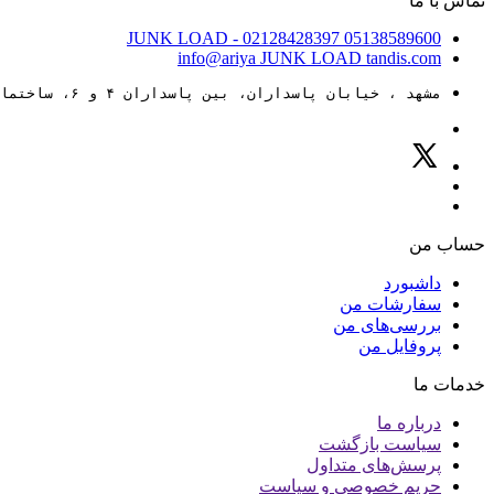
تماس با ما
JUNK LOAD
- 02128428397
05138589600
info@ariya
JUNK LOAD
tandis.com
مشهد ، خیابان پاسداران، بین پاسداران ۴ و ۶، ساختمان ۸۸
حساب من
داشبورد
سفارشات من
بررسی‌های من
پروفایل من
خدمات ما
درباره ما
سیاست بازگشت
پرسش‌های متداول
حریم خصوصی و سیاست