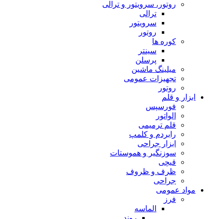
روتور، سرویتور و ترالی
ترالی
سرویتور
روتور
کوره ها
سینتر
پرسلن
میلینگ ماشین
تجهیزات عمومی
روتور
ابزار و قلم
فورسپس
الواتور
قلم ترمیمی
رابردم و کلمپ
ابزار جراحی
سوزنگیر و هموستات
قیچی
ظرف و ظروف
جراحی
مواد عمومی
فرز
الماسه
روند