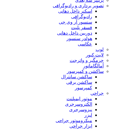
پرینتر سه بعدی
تصویر برداری و رادیوگرافی
اسکنر داخل دهانی
رادیوگرافی
سنسور آر وی جی
فسفر پلیت
دوربین داخل دهانی
هولدر سنسور
عکاسی
لوپ
لایت کیور
جرمگیر و واترجت
آمالگاماتور
ساکشن و کمپرسور
ساکشن سانترال
ساکشن برقی
کمپرسور
جراحی
موتور ایمپلنت
الکتروسرجری
پیزوسرجری
لیزر
میکروموتور جراحی
ابزار جراحی