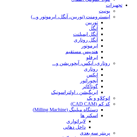
تجهیزات
یونیت
اینسترومنت (توربین، آنگل، ایرموتور و...)
توربین
آنگل
آنگل ایمپلنت
آنگل روتاری
ایرموتور
هندپیس مستقیم
ایرفلو
روتاری، اپکس، آبچوریشن و...
روتاری
اپکس
آبچوراتور
گوتاکاتر
ایریگیشن ، اولتراسونیک
اتوکلاو و پک
کد کم (CAD CAM)
دستگاه میلینگ (Milling Machine)
اسکنر ها
لابراتواری
داخل دهانی
پرینتر سه بعدی