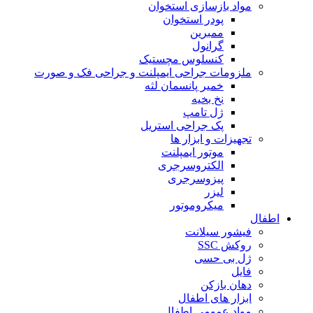
مواد بازسازی استخوان
پودر استخوان
ممبرین
گرانول
کنسلوس مچستیک
ملزومات جراحی ایمپلنت و جراحی فک و صورت
خمیر پانسمان لثه
نخ بخیه
ژل تامپ
پک جراحی استریل
تجهیزات و ابزار ها
موتور ایمپلنت
الکتروسرجری
پیزوسرجری
لیزر
میکروموتور
اطفال
فیشور سیلانت
روکش SSC
ژل بی حسی
فایل
دهان بازکن
ابزار های اطفال
مواد عمومی اطفال