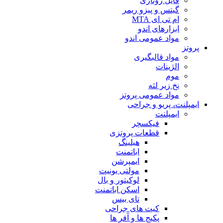
فایل روتاری
گیتس و پیزو ریمر
ام تی ای MTA
ابزارهای اندو
مواد عمومی اندو
پروتز
مواد قالبگیری
الژینات
موم
نخ زیر لثه
مواد عمومی پروتز
ایمپلنت، پریو و جراحی
ایمپلنت
فیکسچر
قطعات پروتزی
هیلینگ
اباتمنت
ایمپرشن
مولتی یونیت
لوکیتور و بال
اسکن اباتمنت
تای بیس
کیت های جراحی
پکیج ها و آفر ها