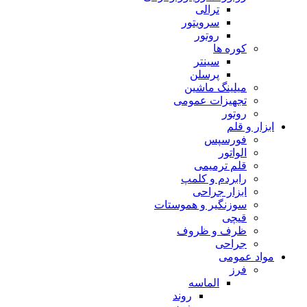
ترالی
سرویتور
روتور
کوره ها
سینتر
پرسلن
میلینگ ماشین
تجهیزات عمومی
روتور
ابزار و قلم
فورسپس
الواتور
قلم ترمیمی
رابردم و کلمپ
ابزار جراحی
سوزنگیر و هموستات
قیچی
ظرف و ظروف
جراحی
مواد عمومی
فرز
الماسه
روند