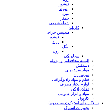
فیشور
اینورتد
تیپرد
چمفر
شعله شمعی
کارباید
هندپیس جراحی
فیشور
روند
آنگل
روند
سرامیکی
البسه محافظتی و ایزوله
دستکش
مواد ضدعفونی
سرسوزن
فیلم و مواد رادیوگرافی
لوازم یکبارمصرف
دهان بازکن
مواد و ابزار عمومی
کارپول
دستگاه های استوک (دست دوم)
تجهیزات استوک