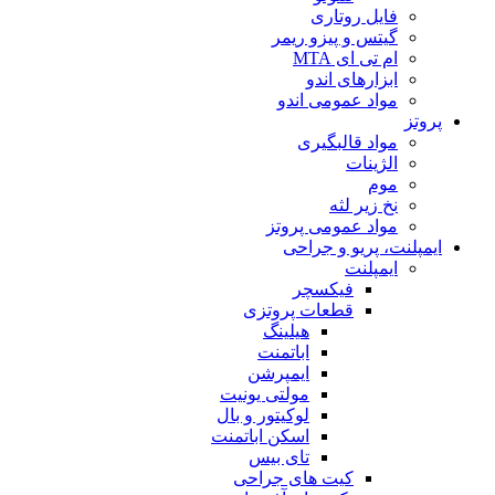
فایل روتاری
گیتس و پیزو ریمر
ام تی ای MTA
ابزارهای اندو
مواد عمومی اندو
پروتز
مواد قالبگیری
الژینات
موم
نخ زیر لثه
مواد عمومی پروتز
ایمپلنت، پریو و جراحی
ایمپلنت
فیکسچر
قطعات پروتزی
هیلینگ
اباتمنت
ایمپرشن
مولتی یونیت
لوکیتور و بال
اسکن اباتمنت
تای بیس
کیت های جراحی