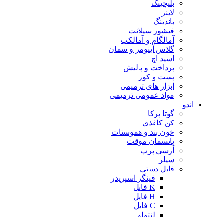
بلیچینگ
لاینر
باندینگ
فیشور سیلانت
آمالگام و آمالکپ
گلاس آینومر و سمان
اسید اچ
پرداخت و پالیش
پست و کور
ابزار های ترمیمی
مواد عمومی ترمیمی
اندو
گوتا پرکا
کن کاغذی
خون بند و هموستات
پانسمان موقت
آرسی پرپ
سیلر
فایل دستی
فینگر اسپریدر
K فایل
H فایل
C فایل
لنتولو