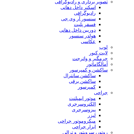
تصویر برداری و رادیوگرافی
اسکنر داخل دهانی
رادیوگرافی
سنسور آر وی جی
فسفر پلیت
دوربین داخل دهانی
هولدر سنسور
عکاسی
لوپ
لایت کیور
جرمگیر و واترجت
آمالگاماتور
ساکشن و کمپرسور
ساکشن سانترال
ساکشن برقی
کمپرسور
جراحی
موتور ایمپلنت
الکتروسرجری
پیزوسرجری
لیزر
میکروموتور جراحی
ابزار جراحی
روتور، سرویتور و ترالی