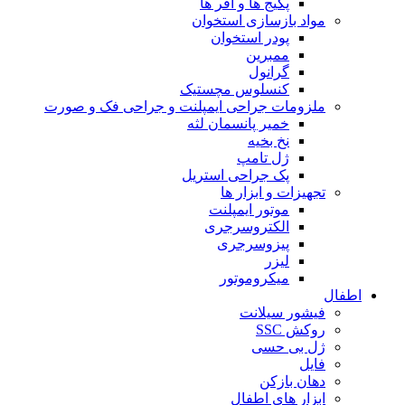
پکیج ها و آفر ها
مواد بازسازی استخوان
پودر استخوان
ممبرین
گرانول
کنسلوس مچستیک
ملزومات جراحی ایمپلنت و جراحی فک و صورت
خمیر پانسمان لثه
نخ بخیه
ژل تامپ
پک جراحی استریل
تجهیزات و ابزار ها
موتور ایمپلنت
الکتروسرجری
پیزوسرجری
لیزر
میکروموتور
اطفال
فیشور سیلانت
روکش SSC
ژل بی حسی
فایل
دهان بازکن
ابزار های اطفال