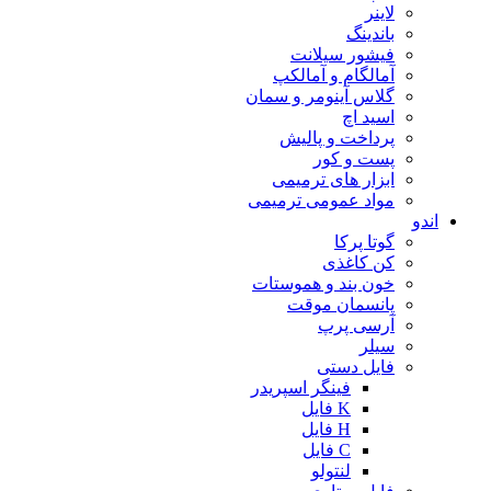
لاینر
باندینگ
فیشور سیلانت
آمالگام و آمالکپ
گلاس آینومر و سمان
اسید اچ
پرداخت و پالیش
پست و کور
ابزار های ترمیمی
مواد عمومی ترمیمی
اندو
گوتا پرکا
کن کاغذی
خون بند و هموستات
پانسمان موقت
آرسی پرپ
سیلر
فایل دستی
فینگر اسپریدر
K فایل
H فایل
C فایل
لنتولو