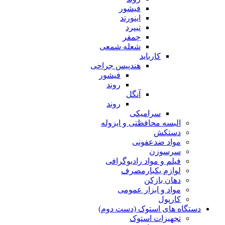
فیشور
اینورتد
تیپرد
چمفر
شعله شمعی
کارباید
هندپیس جراحی
فیشور
روند
آنگل
روند
سرامیکی
البسه محافظتی و ایزوله
دستکش
مواد ضدعفونی
سرسوزن
فیلم و مواد رادیوگرافی
لوازم یکبارمصرف
دهان بازکن
مواد و ابزار عمومی
کارپول
دستگاه های استوک (دست دوم)
تجهیزات استوک