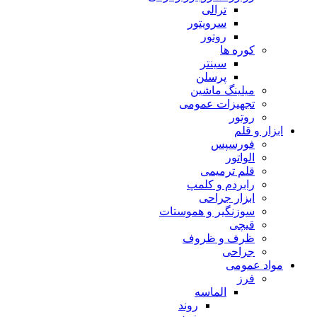
ترالی
سرویتور
روتور
کوره ها
سینتر
پرسلن
میلینگ ماشین
تجهیزات عمومی
روتور
ابزار و قلم
فورسپس
الواتور
قلم ترمیمی
رابردم و کلمپ
ابزار جراحی
سوزنگیر و هموستات
قیچی
ظرف و ظروف
جراحی
مواد عمومی
فرز
الماسه
روند