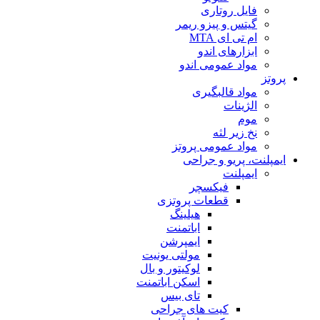
فایل روتاری
گیتس و پیزو ریمر
ام تی ای MTA
ابزارهای اندو
مواد عمومی اندو
پروتز
مواد قالبگیری
الژینات
موم
نخ زیر لثه
مواد عمومی پروتز
ایمپلنت، پریو و جراحی
ایمپلنت
فیکسچر
قطعات پروتزی
هیلینگ
اباتمنت
ایمپرشن
مولتی یونیت
لوکیتور و بال
اسکن اباتمنت
تای بیس
کیت های جراحی