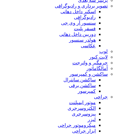
پرینتر سه بعدی
تصویر برداری و رادیوگرافی
اسکنر داخل دهانی
رادیوگرافی
سنسور آر وی جی
فسفر پلیت
دوربین داخل دهانی
هولدر سنسور
عکاسی
لوپ
لایت کیور
جرمگیر و واترجت
آمالگاماتور
ساکشن و کمپرسور
ساکشن سانترال
ساکشن برقی
کمپرسور
جراحی
موتور ایمپلنت
الکتروسرجری
پیزوسرجری
لیزر
میکروموتور جراحی
ابزار جراحی