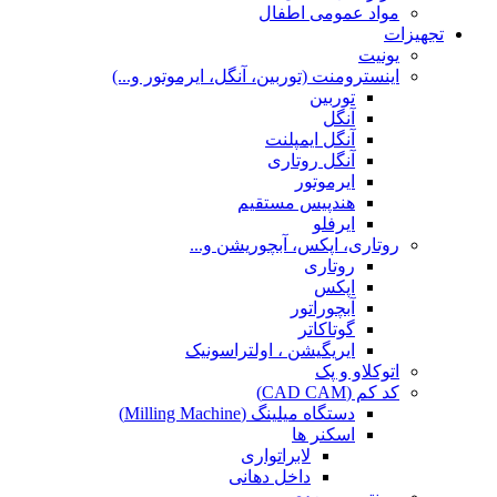
مواد عمومی اطفال
تجهیزات
یونیت
اینسترومنت (توربین، آنگل، ایرموتور و...)
توربین
آنگل
آنگل ایمپلنت
آنگل روتاری
ایرموتور
هندپیس مستقیم
ایرفلو
روتاری، اپکس، آبچوریشن و...
روتاری
اپکس
آبچوراتور
گوتاکاتر
ایریگیشن ، اولتراسونیک
اتوکلاو و پک
کد کم (CAD CAM)
دستگاه میلینگ (Milling Machine)
اسکنر ها
لابراتواری
داخل دهانی