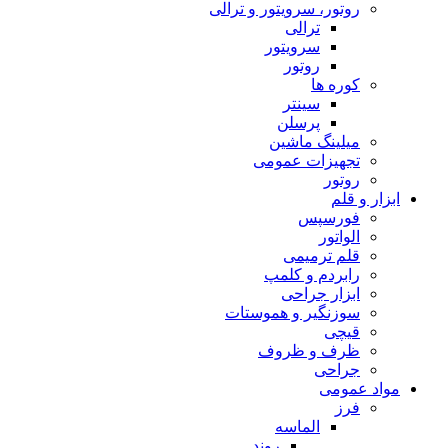
روتور، سرویتور و ترالی
ترالی
سرویتور
روتور
کوره ها
سینتر
پرسلن
میلینگ ماشین
تجهیزات عمومی
روتور
ابزار و قلم
فورسپس
الواتور
قلم ترمیمی
رابردم و کلمپ
ابزار جراحی
سوزنگیر و هموستات
قیچی
ظرف و ظروف
جراحی
مواد عمومی
فرز
الماسه
روند