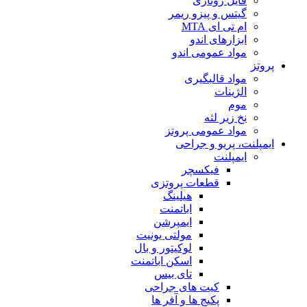
فایل روتاری
گیتس و پیزو ریمر
ام تی ای MTA
ابزارهای اندو
مواد عمومی اندو
پروتز
مواد قالبگیری
الژینات
موم
نخ زیر لثه
مواد عمومی پروتز
ایمپلنت، پریو و جراحی
ایمپلنت
فیکسچر
قطعات پروتزی
هیلینگ
اباتمنت
ایمپرشن
مولتی یونیت
لوکیتور و بال
اسکن اباتمنت
تای بیس
کیت های جراحی
پکیج ها و آفر ها