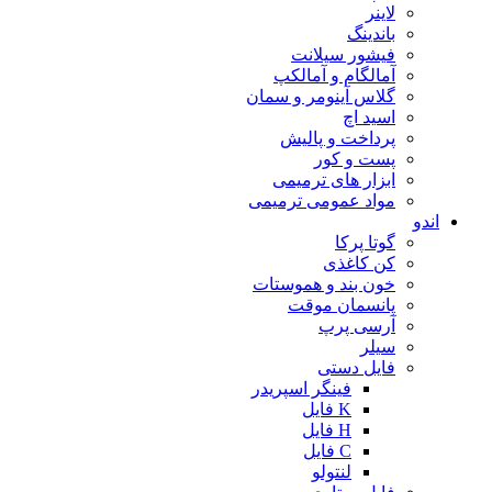
لاینر
باندینگ
فیشور سیلانت
آمالگام و آمالکپ
گلاس آینومر و سمان
اسید اچ
پرداخت و پالیش
پست و کور
ابزار های ترمیمی
مواد عمومی ترمیمی
اندو
گوتا پرکا
کن کاغذی
خون بند و هموستات
پانسمان موقت
آرسی پرپ
سیلر
فایل دستی
فینگر اسپریدر
K فایل
H فایل
C فایل
لنتولو