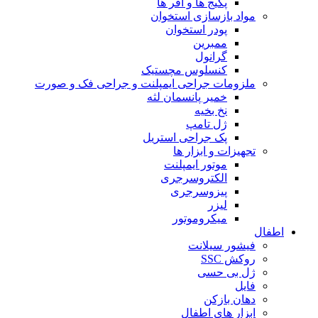
پکیج ها و آفر ها
مواد بازسازی استخوان
پودر استخوان
ممبرین
گرانول
کنسلوس مچستیک
ملزومات جراحی ایمپلنت و جراحی فک و صورت
خمیر پانسمان لثه
نخ بخیه
ژل تامپ
پک جراحی استریل
تجهیزات و ابزار ها
موتور ایمپلنت
الکتروسرجری
پیزوسرجری
لیزر
میکروموتور
اطفال
فیشور سیلانت
روکش SSC
ژل بی حسی
فایل
دهان بازکن
ابزار های اطفال