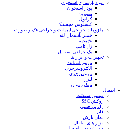
مواد بازسازی استخوان
پودر استخوان
ممبرین
گرانول
کنسلوس مچستیک
ملزومات جراحی ایمپلنت و جراحی فک و صورت
خمیر پانسمان لثه
نخ بخیه
ژل تامپ
پک جراحی استریل
تجهیزات و ابزار ها
موتور ایمپلنت
الکتروسرجری
پیزوسرجری
لیزر
میکروموتور
اطفال
فیشور سیلانت
روکش SSC
ژل بی حسی
فایل
دهان بازکن
ابزار های اطفال
مواد عمومی اطفال