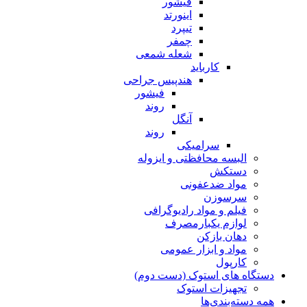
فیشور
اینورتد
تیپرد
چمفر
شعله شمعی
کارباید
هندپیس جراحی
فیشور
روند
آنگل
روند
سرامیکی
البسه محافظتی و ایزوله
دستکش
مواد ضدعفونی
سرسوزن
فیلم و مواد رادیوگرافی
لوازم یکبارمصرف
دهان بازکن
مواد و ابزار عمومی
کارپول
دستگاه های استوک (دست دوم)
تجهیزات استوک
همه دسته‌بندی‌ها