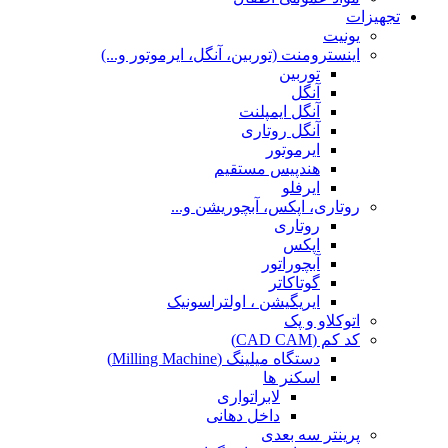
تجهیزات
یونیت
اینسترومنت (توربین، آنگل، ایرموتور و...)
توربین
آنگل
آنگل ایمپلنت
آنگل روتاری
ایرموتور
هندپیس مستقیم
ایرفلو
روتاری، اپکس، آبچوریشن و...
روتاری
اپکس
آبچوراتور
گوتاکاتر
ایریگیشن ، اولتراسونیک
اتوکلاو و پک
کد کم (CAD CAM)
دستگاه میلینگ (Milling Machine)
اسکنر ها
لابراتواری
داخل دهانی
پرینتر سه بعدی