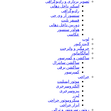
تصویر برداری و رادیوگرافی
اسکنر داخل دهانی
رادیوگرافی
سنسور آر وی جی
فسفر پلیت
دوربین داخل دهانی
هولدر سنسور
عکاسی
لوپ
لایت کیور
جرمگیر و واترجت
آمالگاماتور
ساکشن و کمپرسور
ساکشن سانترال
ساکشن برقی
کمپرسور
جراحی
موتور ایمپلنت
الکتروسرجری
پیزوسرجری
لیزر
میکروموتور جراحی
ابزار جراحی
روتور، سرویتور و ترالی