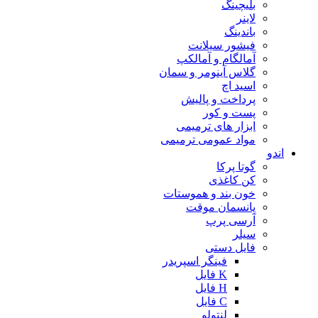
بلیچینگ
لاینر
باندینگ
فیشور سیلانت
آمالگام و آمالکپ
گلاس آینومر و سمان
اسید اچ
پرداخت و پالیش
پست و کور
ابزار های ترمیمی
مواد عمومی ترمیمی
اندو
گوتا پرکا
کن کاغذی
خون بند و هموستات
پانسمان موقت
آرسی پرپ
سیلر
فایل دستی
فینگر اسپریدر
K فایل
H فایل
C فایل
لنتولو