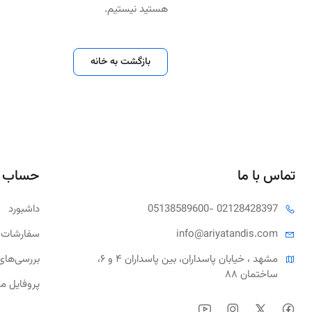
هستید نیستیم.
بازگشت به خانه
تماس با ما
حساب 
- 02128428397
05138589600
داشبورد
tandis.com
info@ariya
سفارشات 
مشهد ، خیابان پاسداران، بین پاسداران ۴ و ۶، 
بررسی‌های
ساختمان ۸۸
پروفایل م