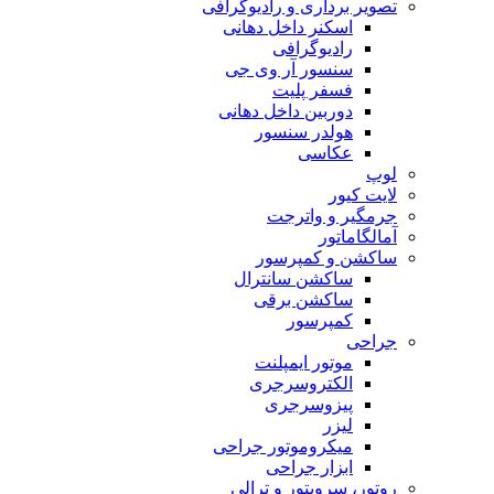
تصویر برداری و رادیوگرافی
اسکنر داخل دهانی
رادیوگرافی
سنسور آر وی جی
فسفر پلیت
دوربین داخل دهانی
هولدر سنسور
عکاسی
لوپ
لایت کیور
جرمگیر و واترجت
آمالگاماتور
ساکشن و کمپرسور
ساکشن سانترال
ساکشن برقی
کمپرسور
جراحی
موتور ایمپلنت
الکتروسرجری
پیزوسرجری
لیزر
میکروموتور جراحی
ابزار جراحی
روتور، سرویتور و ترالی