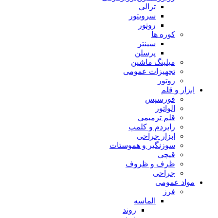
ترالی
سرویتور
روتور
کوره ها
سینتر
پرسلن
میلینگ ماشین
تجهیزات عمومی
روتور
ابزار و قلم
فورسپس
الواتور
قلم ترمیمی
رابردم و کلمپ
ابزار جراحی
سوزنگیر و هموستات
قیچی
ظرف و ظروف
جراحی
مواد عمومی
فرز
الماسه
روند