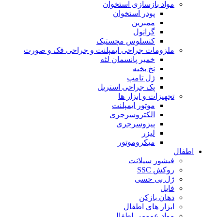
مواد بازسازی استخوان
پودر استخوان
ممبرین
گرانول
کنسلوس مچستیک
ملزومات جراحی ایمپلنت و جراحی فک و صورت
خمیر پانسمان لثه
نخ بخیه
ژل تامپ
پک جراحی استریل
تجهیزات و ابزار ها
موتور ایمپلنت
الکتروسرجری
پیزوسرجری
لیزر
میکروموتور
اطفال
فیشور سیلانت
روکش SSC
ژل بی حسی
فایل
دهان بازکن
ابزار های اطفال
مواد عمومی اطفال