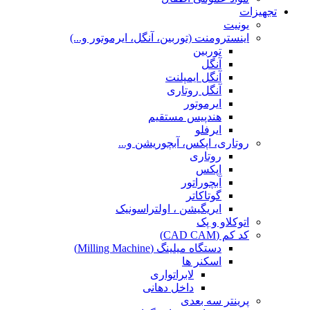
تجهیزات
یونیت
اینسترومنت (توربین، آنگل، ایرموتور و...)
توربین
آنگل
آنگل ایمپلنت
آنگل روتاری
ایرموتور
هندپیس مستقیم
ایرفلو
روتاری، اپکس، آبچوریشن و...
روتاری
اپکس
آبچوراتور
گوتاکاتر
ایریگیشن ، اولتراسونیک
اتوکلاو و پک
کد کم (CAD CAM)
دستگاه میلینگ (Milling Machine)
اسکنر ها
لابراتواری
داخل دهانی
پرینتر سه بعدی