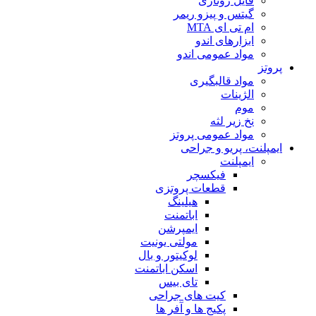
فایل روتاری
گیتس و پیزو ریمر
ام تی ای MTA
ابزارهای اندو
مواد عمومی اندو
پروتز
مواد قالبگیری
الژینات
موم
نخ زیر لثه
مواد عمومی پروتز
ایمپلنت، پریو و جراحی
ایمپلنت
فیکسچر
قطعات پروتزی
هیلینگ
اباتمنت
ایمپرشن
مولتی یونیت
لوکیتور و بال
اسکن اباتمنت
تای بیس
کیت های جراحی
پکیج ها و آفر ها