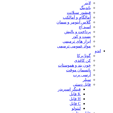
لاینر
باندینگ
فیشور سیلانت
آمالگام و آمالکپ
گلاس آینومر و سمان
اسید اچ
پرداخت و پالیش
پست و کور
ابزار های ترمیمی
مواد عمومی ترمیمی
اندو
گوتا پرکا
کن کاغذی
خون بند و هموستات
پانسمان موقت
آرسی پرپ
سیلر
فایل دستی
فینگر اسپریدر
K فایل
H فایل
C فایل
لنتولو