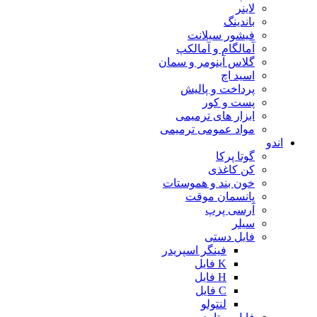
لاینر
باندینگ
فیشور سیلانت
آمالگام و آمالکپ
گلاس آینومر و سمان
اسید اچ
پرداخت و پالیش
پست و کور
ابزار های ترمیمی
مواد عمومی ترمیمی
اندو
گوتا پرکا
کن کاغذی
خون بند و هموستات
پانسمان موقت
آرسی پرپ
سیلر
فایل دستی
فینگر اسپریدر
K فایل
H فایل
C فایل
لنتولو