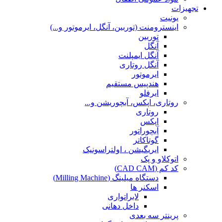
تجهیزات
یونیت
اینسترومنت (توربین، آنگل، ایرموتور و...)
توربین
آنگل
آنگل ایمپلنت
آنگل روتاری
ایرموتور
هندپیس مستقیم
ایرفلو
روتاری، اپکس، آبچوریشن و...
روتاری
اپکس
آبچوراتور
گوتاکاتر
ایریگیشن ، اولتراسونیک
اتوکلاو و پک
کد کم (CAD CAM)
دستگاه میلینگ (Milling Machine)
اسکنر ها
لابراتواری
داخل دهانی
پرینتر سه بعدی