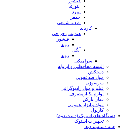
فیشور
اینورتد
تیپرد
چمفر
شعله شمعی
کارباید
هندپیس جراحی
فیشور
روند
آنگل
روند
سرامیکی
البسه محافظتی و ایزوله
دستکش
مواد ضدعفونی
سرسوزن
فیلم و مواد رادیوگرافی
لوازم یکبارمصرف
دهان بازکن
مواد و ابزار عمومی
کارپول
دستگاه های استوک (دست دوم)
تجهیزات استوک
همه دسته‌بندی‌ها