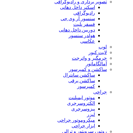
تصویر برداری و رادیوگرافی
اسکنر داخل دهانی
رادیوگرافی
سنسور آر وی جی
فسفر پلیت
دوربین داخل دهانی
هولدر سنسور
عکاسی
لوپ
لایت کیور
جرمگیر و واترجت
آمالگاماتور
ساکشن و کمپرسور
ساکشن سانترال
ساکشن برقی
کمپرسور
جراحی
موتور ایمپلنت
الکتروسرجری
پیزوسرجری
لیزر
میکروموتور جراحی
ابزار جراحی
روتور، سرویتور و ترالی