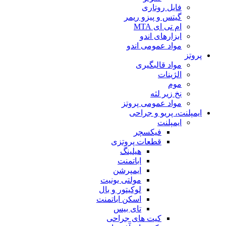
فایل روتاری
گیتس و پیزو ریمر
ام تی ای MTA
ابزارهای اندو
مواد عمومی اندو
پروتز
مواد قالبگیری
الژینات
موم
نخ زیر لثه
مواد عمومی پروتز
ایمپلنت، پریو و جراحی
ایمپلنت
فیکسچر
قطعات پروتزی
هیلینگ
اباتمنت
ایمپرشن
مولتی یونیت
لوکیتور و بال
اسکن اباتمنت
تای بیس
کیت های جراحی