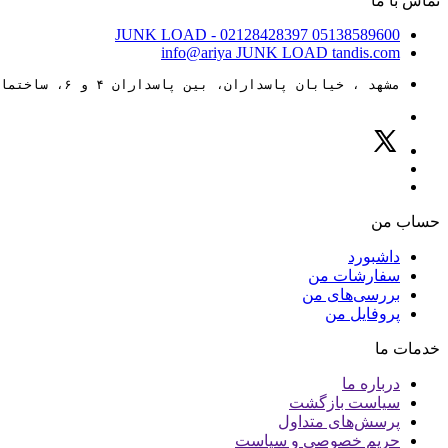
تماس با ما
JUNK LOAD
- 02128428397
05138589600
info@ariya
JUNK LOAD
tandis.com
مشهد ، خیابان پاسداران، بین پاسداران ۴ و ۶، ساختمان ۸۸
حساب من
داشبورد
سفارشات من
بررسی‌های من
پروفایل من
خدمات ما
درباره ما
سیاست بازگشت
پرسش‌های متداول
حریم خصوصی و سیاست