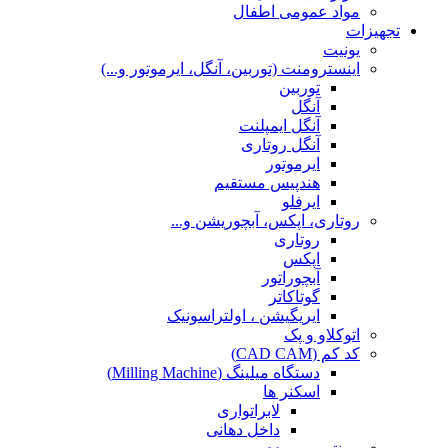
مواد عمومی اطفال
تجهیزات
یونیت
اینسترومنت (توربین، آنگل، ایرموتور و...)
توربین
آنگل
آنگل ایمپلنت
آنگل روتاری
ایرموتور
هندپیس مستقیم
ایرفلو
روتاری، اپکس، آبچوریشن و...
روتاری
اپکس
آبچوراتور
گوتاکاتر
ایریگیشن ، اولتراسونیک
اتوکلاو و پک
کد کم (CAD CAM)
دستگاه میلینگ (Milling Machine)
اسکنر ها
لابراتواری
داخل دهانی