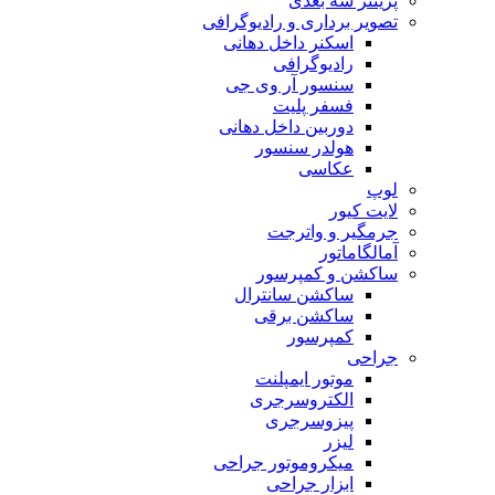
پرینتر سه بعدی
تصویر برداری و رادیوگرافی
اسکنر داخل دهانی
رادیوگرافی
سنسور آر وی جی
فسفر پلیت
دوربین داخل دهانی
هولدر سنسور
عکاسی
لوپ
لایت کیور
جرمگیر و واترجت
آمالگاماتور
ساکشن و کمپرسور
ساکشن سانترال
ساکشن برقی
کمپرسور
جراحی
موتور ایمپلنت
الکتروسرجری
پیزوسرجری
لیزر
میکروموتور جراحی
ابزار جراحی