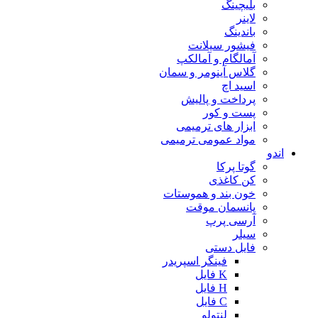
بلیچینگ
لاینر
باندینگ
فیشور سیلانت
آمالگام و آمالکپ
گلاس آینومر و سمان
اسید اچ
پرداخت و پالیش
پست و کور
ابزار های ترمیمی
مواد عمومی ترمیمی
اندو
گوتا پرکا
کن کاغذی
خون بند و هموستات
پانسمان موقت
آرسی پرپ
سیلر
فایل دستی
فینگر اسپریدر
K فایل
H فایل
C فایل
لنتولو