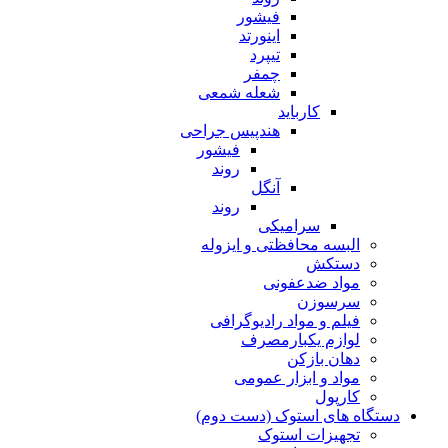
فیشور
اینورتد
تیپرد
چمفر
شعله شمعی
کارباید
هندپیس جراحی
فیشور
روند
آنگل
روند
سرامیکی
البسه محافظتی و ایزوله
دستکش
مواد ضدعفونی
سرسوزن
فیلم و مواد رادیوگرافی
لوازم یکبارمصرف
دهان بازکن
مواد و ابزار عمومی
کارپول
دستگاه های استوک (دست دوم)
تجهیزات استوک