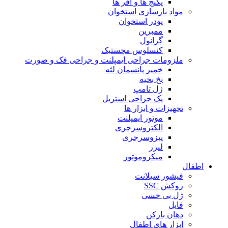
پکیج ها و آفر ها
مواد بازسازی استخوان
پودر استخوان
ممبرین
گرانول
کنسلوس مچستیک
ملزومات جراحی ایمپلنت و جراحی فک و صورت
خمیر پانسمان لثه
نخ بخیه
ژل تامپ
پک جراحی استریل
تجهیزات و ابزار ها
موتور ایمپلنت
الکتروسرجری
پیزوسرجری
لیزر
میکروموتور
اطفال
فیشور سیلانت
روکش SSC
ژل بی حسی
فایل
دهان بازکن
ابزار های اطفال