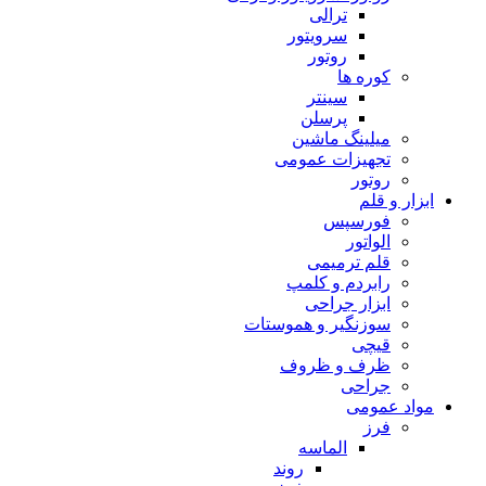
ترالی
سرویتور
روتور
کوره ها
سینتر
پرسلن
میلینگ ماشین
تجهیزات عمومی
روتور
ابزار و قلم
فورسپس
الواتور
قلم ترمیمی
رابردم و کلمپ
ابزار جراحی
سوزنگیر و هموستات
قیچی
ظرف و ظروف
جراحی
مواد عمومی
فرز
الماسه
روند