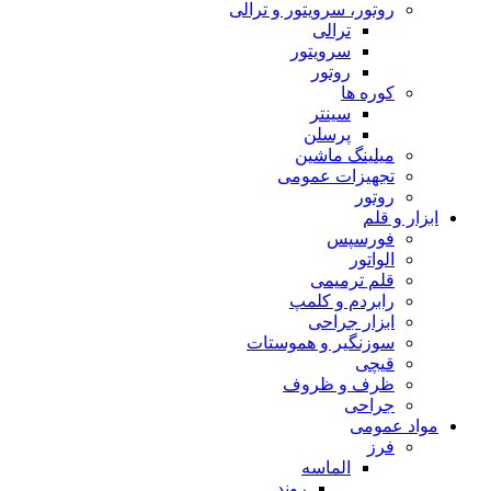
روتور، سرویتور و ترالی
ترالی
سرویتور
روتور
کوره ها
سینتر
پرسلن
میلینگ ماشین
تجهیزات عمومی
روتور
ابزار و قلم
فورسپس
الواتور
قلم ترمیمی
رابردم و کلمپ
ابزار جراحی
سوزنگیر و هموستات
قیچی
ظرف و ظروف
جراحی
مواد عمومی
فرز
الماسه
روند