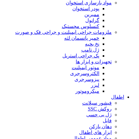
مواد بازسازی استخوان
پودر استخوان
ممبرین
گرانول
کنسلوس مچستیک
ملزومات جراحی ایمپلنت و جراحی فک و صورت
خمیر پانسمان لثه
نخ بخیه
ژل تامپ
پک جراحی استریل
تجهیزات و ابزار ها
موتور ایمپلنت
الکتروسرجری
پیزوسرجری
لیزر
میکروموتور
اطفال
فیشور سیلانت
روکش SSC
ژل بی حسی
فایل
دهان بازکن
ابزار های اطفال
مواد عمومی اطفال