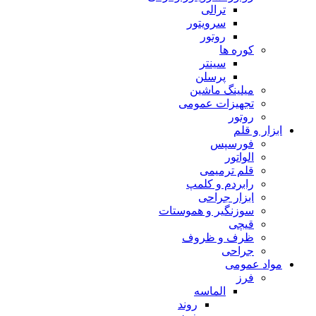
ترالی
سرویتور
روتور
کوره ها
سینتر
پرسلن
میلینگ ماشین
تجهیزات عمومی
روتور
ابزار و قلم
فورسپس
الواتور
قلم ترمیمی
رابردم و کلمپ
ابزار جراحی
سوزنگیر و هموستات
قیچی
ظرف و ظروف
جراحی
مواد عمومی
فرز
الماسه
روند