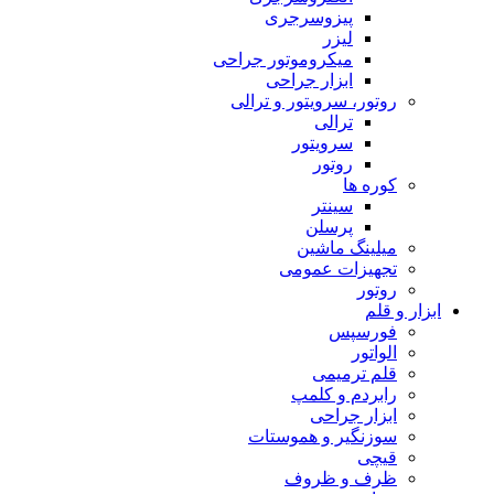
پیزوسرجری
لیزر
میکروموتور جراحی
ابزار جراحی
روتور، سرویتور و ترالی
ترالی
سرویتور
روتور
کوره ها
سینتر
پرسلن
میلینگ ماشین
تجهیزات عمومی
روتور
ابزار و قلم
فورسپس
الواتور
قلم ترمیمی
رابردم و کلمپ
ابزار جراحی
سوزنگیر و هموستات
قیچی
ظرف و ظروف