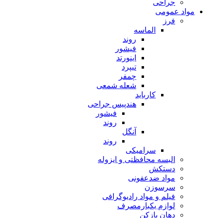
جراحی
مواد عمومی
فرز
الماسه
روند
فیشور
اینورتد
تیپرد
چمفر
شعله شمعی
کارباید
هندپیس جراحی
فیشور
روند
آنگل
روند
سرامیکی
البسه محافظتی و ایزوله
دستکش
مواد ضدعفونی
سرسوزن
فیلم و مواد رادیوگرافی
لوازم یکبارمصرف
دهان بازکن