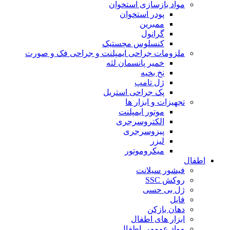
مواد بازسازی استخوان
پودر استخوان
ممبرین
گرانول
کنسلوس مچستیک
ملزومات جراحی ایمپلنت و جراحی فک و صورت
خمیر پانسمان لثه
نخ بخیه
ژل تامپ
پک جراحی استریل
تجهیزات و ابزار ها
موتور ایمپلنت
الکتروسرجری
پیزوسرجری
لیزر
میکروموتور
اطفال
فیشور سیلانت
روکش SSC
ژل بی حسی
فایل
دهان بازکن
ابزار های اطفال
مواد عمومی اطفال