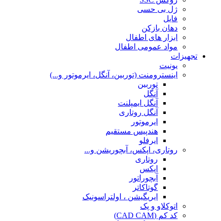
ژل بی حسی
فایل
دهان بازکن
ابزار های اطفال
مواد عمومی اطفال
تجهیزات
یونیت
اینسترومنت (توربین، آنگل، ایرموتور و...)
توربین
آنگل
آنگل ایمپلنت
آنگل روتاری
ایرموتور
هندپیس مستقیم
ایرفلو
روتاری، اپکس، آبچوریشن و...
روتاری
اپکس
آبچوراتور
گوتاکاتر
ایریگیشن ، اولتراسونیک
اتوکلاو و پک
کد کم (CAD CAM)