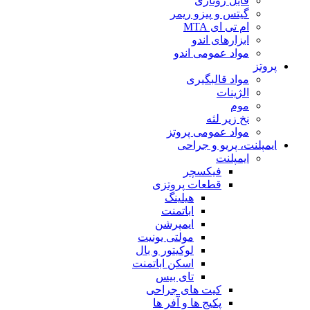
فایل روتاری
گیتس و پیزو ریمر
ام تی ای MTA
ابزارهای اندو
مواد عمومی اندو
پروتز
مواد قالبگیری
الژینات
موم
نخ زیر لثه
مواد عمومی پروتز
ایمپلنت، پریو و جراحی
ایمپلنت
فیکسچر
قطعات پروتزی
هیلینگ
اباتمنت
ایمپرشن
مولتی یونیت
لوکیتور و بال
اسکن اباتمنت
تای بیس
کیت های جراحی
پکیج ها و آفر ها