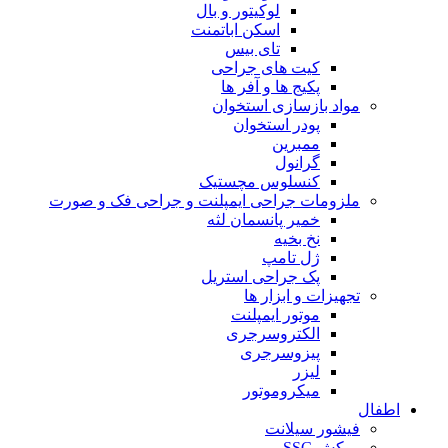
لوکیتور و بال
اسکن اباتمنت
تای بیس
کیت های جراحی
پکیج ها و آفر ها
مواد بازسازی استخوان
پودر استخوان
ممبرین
گرانول
کنسلوس مچستیک
ملزومات جراحی ایمپلنت و جراحی فک و صورت
خمیر پانسمان لثه
نخ بخیه
ژل تامپ
پک جراحی استریل
تجهیزات و ابزار ها
موتور ایمپلنت
الکتروسرجری
پیزوسرجری
لیزر
میکروموتور
اطفال
فیشور سیلانت
روکش SSC