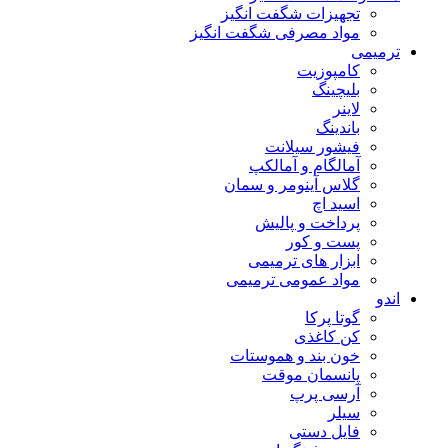
تجهیزات شگفت انگیز
مواد مصرفی شگفت انگیز
ترمیمی
کامپوزیت
بلیچینگ
لاینر
باندینگ
فیشور سیلانت
آمالگام و آمالکپ
گلاس آینومر و سمان
اسید اچ
پرداخت و پالیش
پست و کور
ابزار های ترمیمی
مواد عمومی ترمیمی
اندو
گوتا پرکا
کن کاغذی
خون بند و هموستات
پانسمان موقت
آرسی پرپ
سیلر
فایل دستی