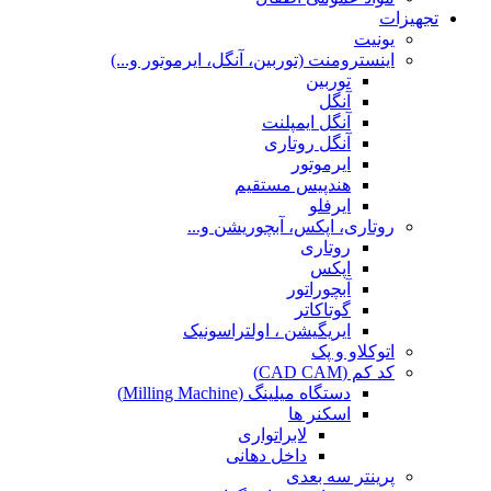
تجهیزات
یونیت
اینسترومنت (توربین، آنگل، ایرموتور و...)
توربین
آنگل
آنگل ایمپلنت
آنگل روتاری
ایرموتور
هندپیس مستقیم
ایرفلو
روتاری، اپکس، آبچوریشن و...
روتاری
اپکس
آبچوراتور
گوتاکاتر
ایریگیشن ، اولتراسونیک
اتوکلاو و پک
کد کم (CAD CAM)
دستگاه میلینگ (Milling Machine)
اسکنر ها
لابراتواری
داخل دهانی
پرینتر سه بعدی