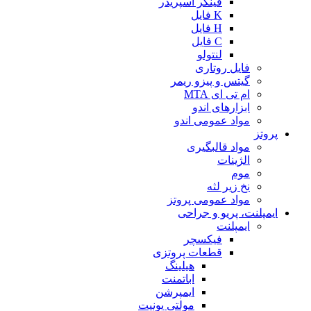
فینگر اسپریدر
K فایل
H فایل
C فایل
لنتولو
فایل روتاری
گیتس و پیزو ریمر
ام تی ای MTA
ابزارهای اندو
مواد عمومی اندو
پروتز
مواد قالبگیری
الژینات
موم
نخ زیر لثه
مواد عمومی پروتز
ایمپلنت، پریو و جراحی
ایمپلنت
فیکسچر
قطعات پروتزی
هیلینگ
اباتمنت
ایمپرشن
مولتی یونیت