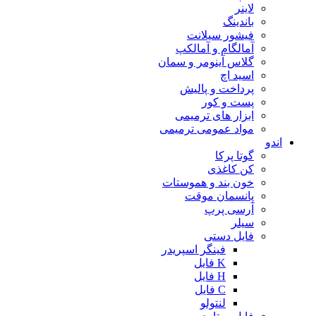
لاینر
باندینگ
فیشور سیلانت
آمالگام و آمالکپ
گلاس آینومر و سمان
اسید اچ
پرداخت و پالیش
پست و کور
ابزار های ترمیمی
مواد عمومی ترمیمی
اندو
گوتا پرکا
کن کاغذی
خون بند و هموستات
پانسمان موقت
آرسی پرپ
سیلر
فایل دستی
فینگر اسپریدر
K فایل
H فایل
C فایل
لنتولو