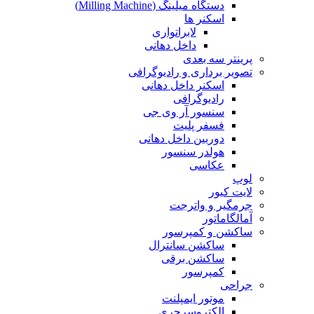
دستگاه میلینگ (Milling Machine)
اسکنر ها
لابراتواری
داخل دهانی
پرینتر سه بعدی
تصویر برداری و رادیوگرافی
اسکنر داخل دهانی
رادیوگرافی
سنسور آر وی جی
فسفر پلیت
دوربین داخل دهانی
هولدر سنسور
عکاسی
لوپ
لایت کیور
جرمگیر و واترجت
آمالگاماتور
ساکشن و کمپرسور
ساکشن سانترال
ساکشن برقی
کمپرسور
جراحی
موتور ایمپلنت
الکتروسرجری