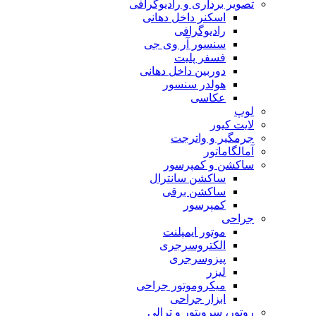
تصویر برداری و رادیوگرافی
اسکنر داخل دهانی
رادیوگرافی
سنسور آر وی جی
فسفر پلیت
دوربین داخل دهانی
هولدر سنسور
عکاسی
لوپ
لایت کیور
جرمگیر و واترجت
آمالگاماتور
ساکشن و کمپرسور
ساکشن سانترال
ساکشن برقی
کمپرسور
جراحی
موتور ایمپلنت
الکتروسرجری
پیزوسرجری
لیزر
میکروموتور جراحی
ابزار جراحی
روتور، سرویتور و ترالی