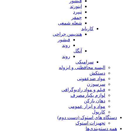
فیشور
اینورتد
تیپرد
چمفر
شعله شمعی
کارباید
هندپیس جراحی
فیشور
روند
آنگل
روند
سرامیکی
البسه محافظتی و ایزوله
دستکش
مواد ضدعفونی
سرسوزن
فیلم و مواد رادیوگرافی
لوازم یکبارمصرف
دهان بازکن
مواد و ابزار عمومی
کارپول
دستگاه های استوک (دست دوم)
تجهیزات استوک
همه دسته‌بندی‌ها