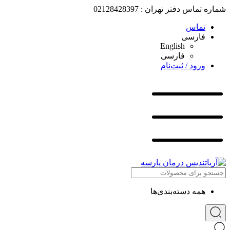
شماره تماس دفتر تهران : 02128428397
تماس
فارسی
English
فارسی
ورود / ثبت‌نام
همه دسته‌بندی‌ها