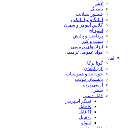
لاینر
باندینگ
فیشور سیلانت
آمالگام و آمالکپ
گلاس آینومر و سمان
اسید اچ
پرداخت و پالیش
پست و کور
ابزار های ترمیمی
مواد عمومی ترمیمی
اندو
گوتا پرکا
کن کاغذی
خون بند و هموستات
پانسمان موقت
آرسی پرپ
سیلر
فایل دستی
فینگر اسپریدر
K فایل
H فایل
C فایل
لنتولو