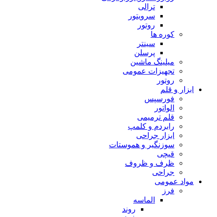
ترالی
سرویتور
روتور
کوره ها
سینتر
پرسلن
میلینگ ماشین
تجهیزات عمومی
روتور
ابزار و قلم
فورسپس
الواتور
قلم ترمیمی
رابردم و کلمپ
ابزار جراحی
سوزنگیر و هموستات
قیچی
ظرف و ظروف
جراحی
مواد عمومی
فرز
الماسه
روند