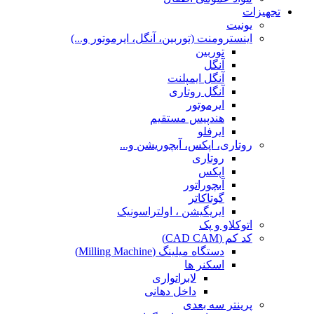
تجهیزات
یونیت
اینسترومنت (توربین، آنگل، ایرموتور و...)
توربین
آنگل
آنگل ایمپلنت
آنگل روتاری
ایرموتور
هندپیس مستقیم
ایرفلو
روتاری، اپکس، آبچوریشن و...
روتاری
اپکس
آبچوراتور
گوتاکاتر
ایریگیشن ، اولتراسونیک
اتوکلاو و پک
کد کم (CAD CAM)
دستگاه میلینگ (Milling Machine)
اسکنر ها
لابراتواری
داخل دهانی
پرینتر سه بعدی