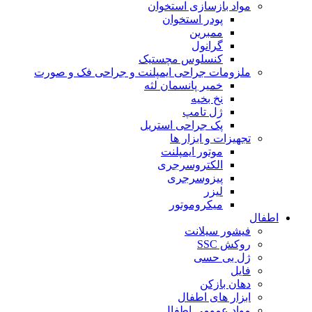
مواد بازسازی استخوان
پودر استخوان
ممبرین
گرانول
کنسلوس مچستیک
ملزومات جراحی ایمپلنت و جراحی فک و صورت
خمیر پانسمان لثه
نخ بخیه
ژل تامپ
پک جراحی استریل
تجهیزات و ابزار ها
موتور ایمپلنت
الکتروسرجری
پیزوسرجری
لیزر
میکروموتور
اطفال
فیشور سیلانت
روکش SSC
ژل بی حسی
فایل
دهان بازکن
ابزار های اطفال
مواد عمومی اطفال