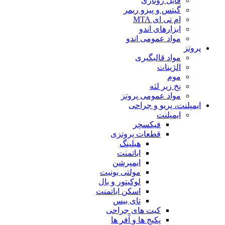
فایل روتاری
گیتس و پیزو ریمر
ام تی ای MTA
ابزارهای اندو
مواد عمومی اندو
پروتز
مواد قالبگیری
الژینات
موم
نخ زیر لثه
مواد عمومی پروتز
ایمپلنت، پریو و جراحی
ایمپلنت
فیکسچر
قطعات پروتزی
هیلینگ
اباتمنت
ایمپرشن
مولتی یونیت
لوکیتور و بال
اسکن اباتمنت
تای بیس
کیت های جراحی
پکیج ها و آفر ها