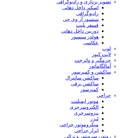
تصویر برداری و رادیوگرافی
اسکنر داخل دهانی
رادیوگرافی
سنسور آر وی جی
فسفر پلیت
دوربین داخل دهانی
هولدر سنسور
عکاسی
لوپ
لایت کیور
جرمگیر و واترجت
آمالگاماتور
ساکشن و کمپرسور
ساکشن سانترال
ساکشن برقی
کمپرسور
جراحی
موتور ایمپلنت
الکتروسرجری
پیزوسرجری
لیزر
میکروموتور جراحی
ابزار جراحی
روتور، سرویتور و ترالی