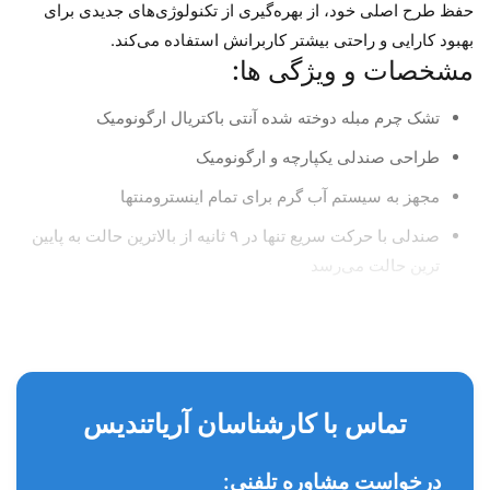
حفظ طرح اصلی خود، از بهره‌گیری از تکنولوژی‌های جدیدی برای
بهبود کارایی و راحتی بیشتر کاربرانش استفاده می‌کند.
مشخصات و ویژگی‌ ها:
تشک چرم مبله دوخته شده آنتی باکتریال ارگونومیک
طراحی صندلی یکپارچه و ارگونومیک
مجهز به سیستم آب گرم برای تمام اینسترومنتها
صندلی با حرکت سریع تنها در ۹ ثانیه از بالاترین حالت به پایین
ترین حالت می‌رسد
دارای ۹ حافظه قابل تنظیم و ۳ حافظه تنظیم شده برای صندلی
قطع برق اضطراری
دارای پوآر آب و هوا جهت بهبود راحتی بیمار و تنظیم دمای
صندلی
تماس با کارشناسان آریاتندیس
دارای سیستم ضد عفونی کننده شلنگ های یونیت
درخواست مشاوره تلفنی: