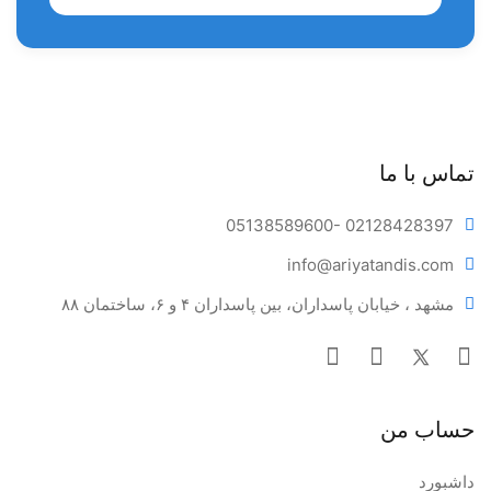
همراه تابلت آلومینیوم
مقاوم در برابر مواد ضد عفونی کننده
9 برنامه قابل تنظیم
تشک چرم دوخته شده با قابلیت شستو‌شو و ضد تعرق
دارای فیلتر ساکشن جهت جدا کردن آمالگام و ذرات درشت
تماس با ما
چرخش کراشوار ۱۸۰ درجه جهت شستشوی راحت دهان بیمار
05138589600
- 02128428397
موتور کم صدا با توان بالا
info@ariya
tandis.com
جنس شیلنگ های اینسترومنت، آلمانی
مشهد ، خیابان پاسداران، بین پاسداران ۴ و ۶، ساختمان ۸۸
تمام شیلنگ های داخل یونیت آمریکایی
متحرک بودن باکس کناری جهت راحتی در جراحی
دارای تابلت نرس فول برنامه
حساب من
پدال مولتی فانکشن
چراغ LED با نوری طبیعی و نرم
داشبورد