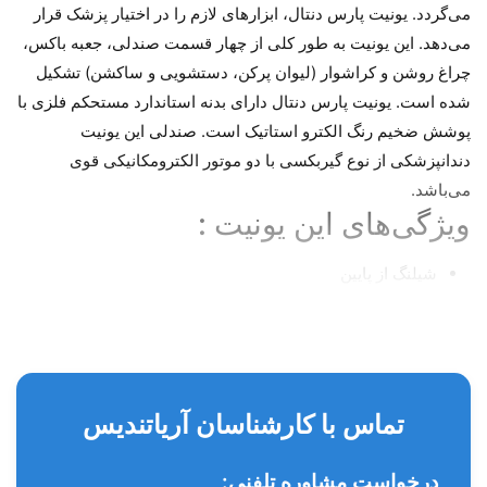
می‌گردد. یونیت پارس دنتال، ابزارهای لازم را در اختیار پزشک قرار
می‌دهد. این یونیت به طور کلی از چهار قسمت صندلی، جعبه باکس،
چراغ روشن و کراشوار (لیوان پرکن، دستشویی و ساکشن) تشکیل
شده است. یونیت پارس دنتال دارای بدنه استاندارد مستحکم فلزی با
پوشش ضخیم رنگ الکترو استاتیک است. صندلی این یونیت
دندانپزشکی از نوع گیربکسی با دو موتور الکترومکانیکی قوی
می‌باشد.
ویژگی‌های این یونیت :
شیلنگ از پایین
تابلت ۳ شلنگ از پایین
بدنه مستحکم فلزی با پوشش ضخیم رنگ الکترو ایستاتیک
صندلی گیربکسی با دو موتور الکترومکانیکی ۲۲۰ ولت
تماس با کارشناسان آریاتندیس
پدال پایی استاندارد
زیر سری ۲ محوره
درخواست مشاوره تلفنی: