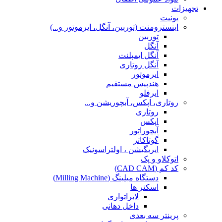
تجهیزات
یونیت
اینسترومنت (توربین، آنگل، ایرموتور و...)
توربین
آنگل
آنگل ایمپلنت
آنگل روتاری
ایرموتور
هندپیس مستقیم
ایرفلو
روتاری، اپکس، آبچوریشن و...
روتاری
اپکس
آبچوراتور
گوتاکاتر
ایریگیشن ، اولتراسونیک
اتوکلاو و پک
کد کم (CAD CAM)
دستگاه میلینگ (Milling Machine)
اسکنر ها
لابراتواری
داخل دهانی
پرینتر سه بعدی