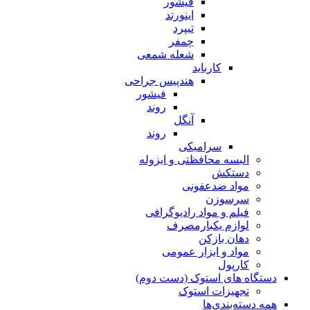
فیشور
اینورتد
تیپرد
چمفر
شعله شمعی
کارباید
هندپیس جراحی
فیشور
روند
آنگل
روند
سرامیکی
البسه محافظتی و ایزوله
دستکش
مواد ضدعفونی
سرسوزن
فیلم و مواد رادیوگرافی
لوازم یکبارمصرف
دهان بازکن
مواد و ابزار عمومی
کارپول
دستگاه های استوک (دست دوم)
تجهیزات استوک
همه دسته‌بندی‌ها