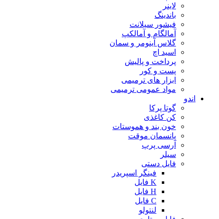
لاینر
باندینگ
فیشور سیلانت
آمالگام و آمالکپ
گلاس آینومر و سمان
اسید اچ
پرداخت و پالیش
پست و کور
ابزار های ترمیمی
مواد عمومی ترمیمی
اندو
گوتا پرکا
کن کاغذی
خون بند و هموستات
پانسمان موقت
آرسی پرپ
سیلر
فایل دستی
فینگر اسپریدر
K فایل
H فایل
C فایل
لنتولو