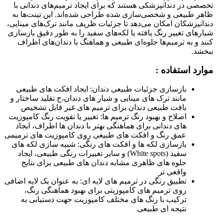
تخصصی در دندانپزشکی هستند که برای ایجاد ترمیم‌های دندانی با
ظاهر طبیعی و شخصی‌سازی شده طراحی شده‌اند. این تینت‌ها به
دندانپزشکان امکان می‌دهد تا جزئیات ظریف مانند ترک‌های مینایی،
شیار‌های تغییر رنگ یافته یا لکه‌های سفید را به طور دقیق بازسازی
کنند و به ترمیم‌ها جلوه‌ای طبیعی و هماهنگ با دندان‌های اطراف
ببخشد.
موارد استفاده :
بازسازی جزئیات طبیعی دندان: ایجاد افکت های طبیعی
مانند ترک های مینایی و شیار های دندان،ح تقلید ساختار و
بافت طبیعی دندان برای ترمیم های غیر قابل تشخیص
اصلاح و بهبود رنگ ترمیم ها: تغییر یا تقویت رنگ کامپوزیت
های دندانی برای هماهنگی بهتر با دندان ها اطراف، ایجاد
عمق رنگ و افکت های طبیعی روی کامپوزیت های ترمیمی
بازسازی لکه ها و افکت های رنگی: شبیه سازی لکه های
سفید (White spots) و سایر تغییرات رنگی طبیعی، ایجاد
جلوه های ظاهری مشابه دندان های طبیعی برای نتایج
واقعی تر
تطبیق رنگی در ترمیم های لایه ای: به عنوان یک لایه اضافی
روی ترمیم های کامپوزیتی برای بهبود هماهنگی رنگ،
ترکیب با رنگ های مختلف کامپوزیت جهت دستیابی به
نتیجه ای طبیعی