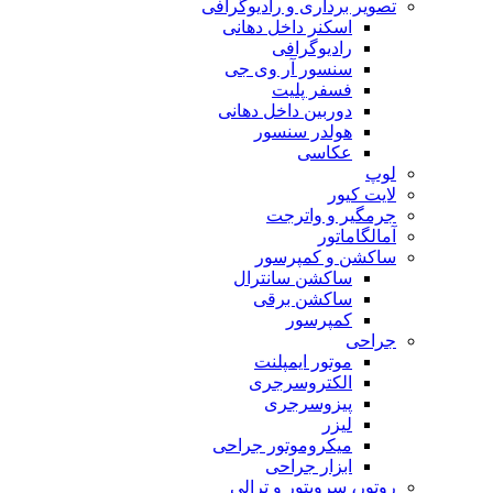
تصویر برداری و رادیوگرافی
اسکنر داخل دهانی
رادیوگرافی
سنسور آر وی جی
فسفر پلیت
دوربین داخل دهانی
هولدر سنسور
عکاسی
لوپ
لایت کیور
جرمگیر و واترجت
آمالگاماتور
ساکشن و کمپرسور
ساکشن سانترال
ساکشن برقی
کمپرسور
جراحی
موتور ایمپلنت
الکتروسرجری
پیزوسرجری
لیزر
میکروموتور جراحی
ابزار جراحی
روتور، سرویتور و ترالی