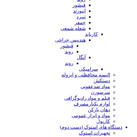
فیشور
اینورتد
تیپرد
چمفر
شعله شمعی
کارباید
هندپیس جراحی
فیشور
روند
آنگل
روند
سرامیکی
البسه محافظتی و ایزوله
دستکش
مواد ضدعفونی
سرسوزن
فیلم و مواد رادیوگرافی
لوازم یکبارمصرف
دهان بازکن
مواد و ابزار عمومی
کارپول
دستگاه های استوک (دست دوم)
تجهیزات استوک