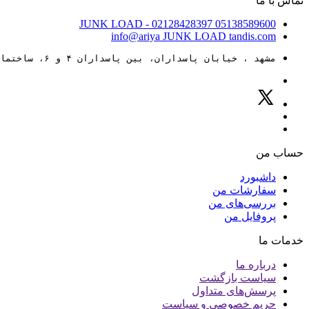
تماس با ما
JUNK LOAD
- 02128428397
05138589600
info@ariya
JUNK LOAD
tandis.com
مشهد ، خیابان پاسداران، بین پاسداران ۴ و ۶، ساختمان ۸۸
حساب من
داشبورد
سفارشات من
بررسی‌های من
پروفایل من
خدمات ما
درباره ما
سیاست بازگشت
پرسش‌های متداول
حریم خصوصی و سیاست