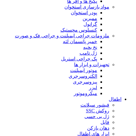
پکیج ها و آفر ها
مواد بازسازی استخوان
پودر استخوان
ممبرین
گرانول
کنسلوس مچستیک
ملزومات جراحی ایمپلنت و جراحی فک و صورت
خمیر پانسمان لثه
نخ بخیه
ژل تامپ
پک جراحی استریل
تجهیزات و ابزار ها
موتور ایمپلنت
الکتروسرجری
پیزوسرجری
لیزر
میکروموتور
اطفال
فیشور سیلانت
روکش SSC
ژل بی حسی
فایل
دهان بازکن
ابزار های اطفال