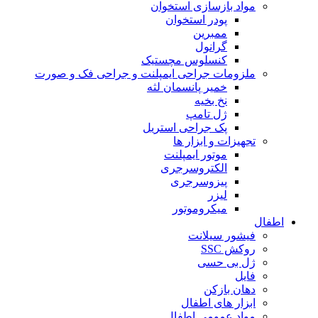
مواد بازسازی استخوان
پودر استخوان
ممبرین
گرانول
کنسلوس مچستیک
ملزومات جراحی ایمپلنت و جراحی فک و صورت
خمیر پانسمان لثه
نخ بخیه
ژل تامپ
پک جراحی استریل
تجهیزات و ابزار ها
موتور ایمپلنت
الکتروسرجری
پیزوسرجری
لیزر
میکروموتور
اطفال
فیشور سیلانت
روکش SSC
ژل بی حسی
فایل
دهان بازکن
ابزار های اطفال
مواد عمومی اطفال