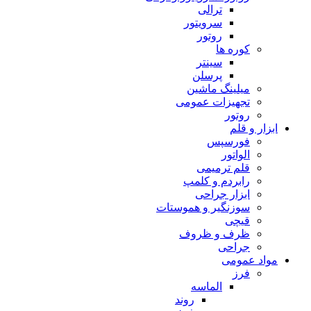
ترالی
سرویتور
روتور
کوره ها
سینتر
پرسلن
میلینگ ماشین
تجهیزات عمومی
روتور
ابزار و قلم
فورسپس
الواتور
قلم ترمیمی
رابردم و کلمپ
ابزار جراحی
سوزنگیر و هموستات
قیچی
ظرف و ظروف
جراحی
مواد عمومی
فرز
الماسه
روند