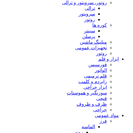
روتور، سرویتور و ترالی
ترالی
سرویتور
روتور
کوره ها
سینتر
پرسلن
میلینگ ماشین
تجهیزات عمومی
روتور
ابزار و قلم
فورسپس
الواتور
قلم ترمیمی
رابردم و کلمپ
ابزار جراحی
سوزنگیر و هموستات
قیچی
ظرف و ظروف
جراحی
مواد عمومی
فرز
الماسه
روند