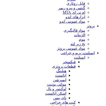
فایل روتاری
گیتس و پیزو ریمر
ام تی ای MTA
ابزارهای اندو
مواد عمومی اندو
پروتز
مواد قالبگیری
الژینات
موم
نخ زیر لثه
مواد عمومی پروتز
ایمپلنت، پریو و جراحی
ایمپلنت
فیکسچر
قطعات پروتزی
هیلینگ
اباتمنت
ایمپرشن
مولتی یونیت
لوکیتور و بال
اسکن اباتمنت
تای بیس
کیت های جراحی