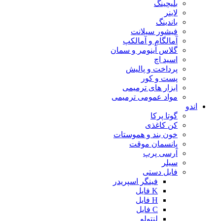
بلیچینگ
لاینر
باندینگ
فیشور سیلانت
آمالگام و آمالکپ
گلاس آینومر و سمان
اسید اچ
پرداخت و پالیش
پست و کور
ابزار های ترمیمی
مواد عمومی ترمیمی
اندو
گوتا پرکا
کن کاغذی
خون بند و هموستات
پانسمان موقت
آرسی پرپ
سیلر
فایل دستی
فینگر اسپریدر
K فایل
H فایل
C فایل
لنتولو