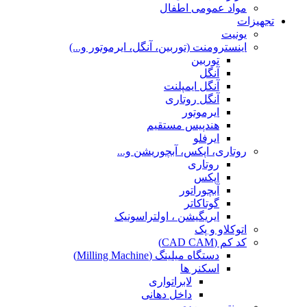
مواد عمومی اطفال
تجهیزات
یونیت
اینسترومنت (توربین، آنگل، ایرموتور و...)
توربین
آنگل
آنگل ایمپلنت
آنگل روتاری
ایرموتور
هندپیس مستقیم
ایرفلو
روتاری، اپکس، آبچوریشن و...
روتاری
اپکس
آبچوراتور
گوتاکاتر
ایریگیشن ، اولتراسونیک
اتوکلاو و پک
کد کم (CAD CAM)
دستگاه میلینگ (Milling Machine)
اسکنر ها
لابراتواری
داخل دهانی