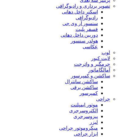
پرینتر سه بعدی
تصویر برداری و رادیوگرافی
اسکنر داخل دهانی
رادیوگرافی
سنسور آر وی جی
فسفر پلیت
دوربین داخل دهانی
هولدر سنسور
عکاسی
لوپ
لایت کیور
جرمگیر و واترجت
آمالگاماتور
ساکشن و کمپرسور
ساکشن سانترال
ساکشن برقی
کمپرسور
جراحی
موتور ایمپلنت
الکتروسرجری
پیزوسرجری
لیزر
میکروموتور جراحی
ابزار جراحی