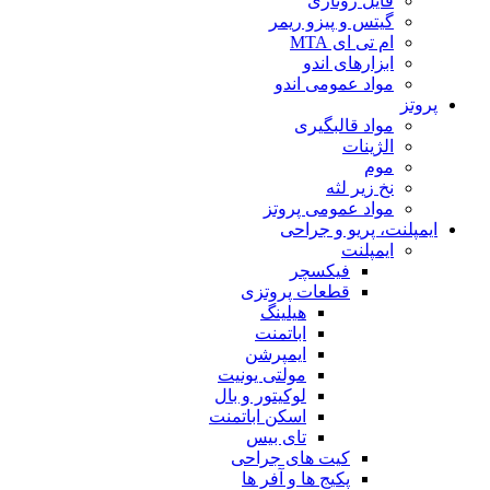
فایل روتاری
گیتس و پیزو ریمر
ام تی ای MTA
ابزارهای اندو
مواد عمومی اندو
پروتز
مواد قالبگیری
الژینات
موم
نخ زیر لثه
مواد عمومی پروتز
ایمپلنت، پریو و جراحی
ایمپلنت
فیکسچر
قطعات پروتزی
هیلینگ
اباتمنت
ایمپرشن
مولتی یونیت
لوکیتور و بال
اسکن اباتمنت
تای بیس
کیت های جراحی
پکیج ها و آفر ها